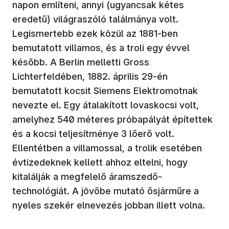
napon említeni, annyi (ugyancsak kétes
eredetű) világraszóló találmánya volt.
Legismertebb ezek közül az 1881-ben
bemutatott villamos, és a troli egy évvel
később. A Berlin melletti Gross
Lichterfeldében, 1882. április 29-én
bemutatott kocsit Siemens Elektromotnak
nevezte el. Egy átalakított lovaskocsi volt,
amelyhez 540 méteres próbapályát építettek
és a kocsi teljesítménye 3 lőerő volt.
Ellentétben a villamossal, a trolik esetében
évtizedeknek kellett ahhoz eltelni, hogy
kitalálják a megfelelő áramszedő-
technológiát. A jövőbe mutató ősjárműre a
nyeles szekér elnevezés jobban illett volna.