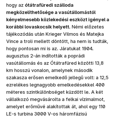
hogy az
ótátrafüredi szálloda
megközelíthetősége a vasútállomástól
kényelmesebb közlekedési eszközt igényel a
korábbi lovaskocsik helyett
. Némi előzetes
tájékozódás után Krieger Vilmos és Matejka
Vince a troli mellett döntött, ha nem is tudták,
hogy pontosan mi is az. Járatukat 1904.
augusztus 2-án indították a poprádi
vasútállomás és az Ótátrafüred közötti 13,8
km hosszú vonalon, amelynek második
szakasza erősen emelkedő jellegű volt: a 12,5
ezrelékes legnagyobb emelkedésekkel 400
méteres szintkülönbséget küzdött le. A két
vállalkozó megvásárolta a felkai vízimalmot,
amelyet erőművé alakítottak át, ahol egy 110
LE-s turbina 3000 V-os háromfázisú