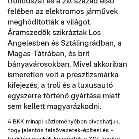
trolibuszát és a 20. század első
felében az elektromos járművek
meghódították a világot.
Áramszedők szikráztak Los
Angelesben és Sztálingrádban, a
Magas-Tátrában, és brit
bányavárosokban. Mivel akkoriban
ismeretlen volt a presztizsmárka
kifejezés, a troli és a luxusautó
egyszerre történő gyártása miatt
sem kellett magyarázkodni.
A BKK minapi
közleményében olvashatjuk
,
hogy jelentős felsővezeték-építési és -
felújítási munkák kezdődtek a XIV. kerületi