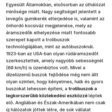
Egyesült Államokban, elsősorban az úthálózat
minősége miatt. Nagy segítséget jelentett a
levegős gumikerék elterjedése is, valamint az
önhordó kocsiváz megjelenése, mely az
áramszedők elhelyezése miatt fontosabb
szerepet kapott a trolibuszok
technológiájában, mint az autóbuszoknál.
1923-ban az USA-ban olyan rúdáramszedőt
szerkesztettek, amely nagyobb sebességnél
(60 km/h) is üzembiztos volt. Mivel a
dízelüzemű buszok fejlődése még nem állt
olyan szinten, hogy kényelmes, halk és gyors
buszokat lehessen építeni, a
trolibuszok a
legkorszerűbb közlekedési eszközzé
léptek
elő. Angliában és Észak-Amerikában nem csak
új hálózatok jöttek létre, de sok vállalat