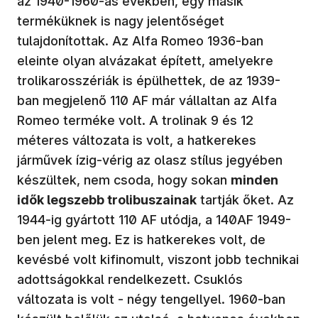
az 1940-1960-as években, egy másik
terméküknek is nagy jelentőséget
tulajdonítottak. Az Alfa Romeo 1936-ban
eleinte olyan alvázakat épített, amelyekre
trolikarosszériák is épülhettek, de az 1939-
ban megjelenő 110 AF már vállaltan az Alfa
Romeo terméke volt. A trolinak 9 és 12
méteres változata is volt, a hatkerekes
járművek ízig-vérig az olasz stílus jegyében
készültek, nem csoda, hogy sokan
minden
idők legszebb trolibuszainak
tartják őket. Az
1944-ig gyártott 110 AF utódja, a 140AF 1949-
ben jelent meg. Ez is hatkerekes volt, de
kevésbé volt kifinomult, viszont jobb technikai
adottságokkal rendelkezett. Csuklós
változata is volt - négy tengellyel. 1960-ban