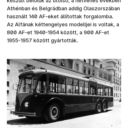
készült belőlük az utolsó, a hetvenes években
Athénban és Belgrádban addig Olaszorszában
használt 140 AF-eket állítottak forgalomba.
Az Alfának kéttengelyes modelljei is voltak, a
800 AF-et 1940-1954 között, a 900 AF-et
1955-1957 között gyártották.