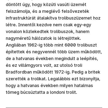
döntött úgy, hogy közúti vasúti üzemét
felszámolja, és a meglévő felsővezeték
infrastruktúrát átalakítva trolibuszüzemet hoz
létre. Innentől kezdve nem csak egy-egy
vonalon közlekedtek trolibuszok, hanem
nagyméretű hálózatok is létrejöttek.
Angliában 1962-ig több mint 6000 trolibuszt
építettek és negyvennél több üzem működött,
de a hatvanas években megindult a leépítés,
és ez villámgyors volt, az utolsó troli
Bradfordban működött 1972-ig. Pedig a britek
szerették a trolikat. Legalábbis ezt bizonyítja,
hogy a hatvanas években milyen hatalmas
tömeg búcsúztatta a londoni trolit.