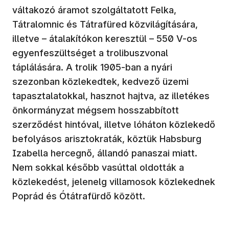
váltakozó áramot szolgáltatott Felka,
Tátralomnic és Tátrafüred közvilágítására,
illetve – átalakítókon keresztül – 550 V-os
egyenfeszültséget a trolibuszvonal
táplálására. A trolik 1905-ban a nyári
szezonban közlekedtek, kedvező üzemi
tapasztalatokkal, hasznot hajtva, az illetékes
önkormányzat mégsem hosszabbított
szerződést hintóval, illetve lóháton közlekedő
befolyásos arisztokraták, köztük Habsburg
Izabella hercegnő, állandó panaszai miatt.
Nem sokkal később vasúttal oldották a
közlekedést, jelenelg villamosok közlekednek
Poprád és Ótátrafürdő között.