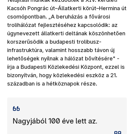
Kacsóh Pongrác út–Állatkerti körút–Hermina út
csomópontban. „A beruházás a fővárosi
trolihálózat fejlesztéséhez kapcsolódik: az
úgynevezett állatkerti deltának köszönhetően
korszerűsödik a budapesti trolibusz-
infrastruktúra, valamint hosszabb távon új
lehetőségek nyílnak a hálózat bővítésére" -
írja a Budapesti Közlekedési Központ, ezzel is
bizonyítván, hogy közlekedési eszköz a 21.
században is a hétköznapok része.
Nagyjából 100 éve lett az.