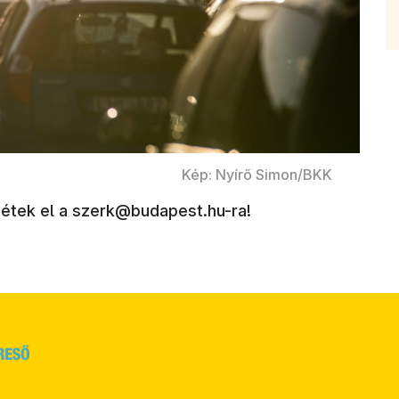
Kép: Nyírő Simon/BKK
ldjétek el a szerk@budapest.hu-ra!