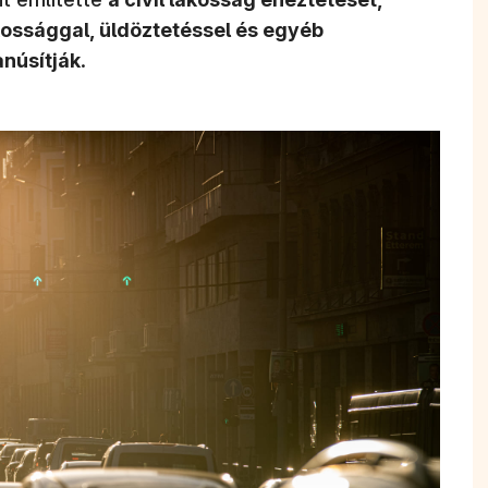
kossággal, üldöztetéssel és egyéb
núsítják
.