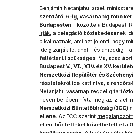
Benjámin Netanjahu izraeli miniszter
szerdától 6-ig, vasárnapig több ker
Budapesten
– közölte a Budapesti 
írják
, a delegáció közlekedésének id
alkalmaznak, ami azt jelenti, hogy m
ideig zárják le, ahol – és ameddig – 
feltétlenül szükséges. Ma, azaz
ápri
Budapest V., VI., XIV. és XV. kerüle
Nemzetközi Repülőtér és Széchenyi 
részletekről
ide kattintva
, a rendőrs
Netanjahu vasárnap reggelig tartózk
novemberében hívta meg az izraeli m
Nemzetközi Büntetőbíróság (ICC) n
ellene
. Az ICC szerint
megalapozott
elleni bűntetteket követhetett el a 
konfliktus során
. A bíróság példaké