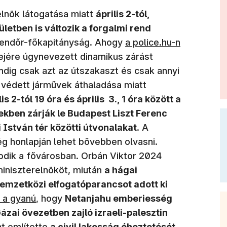
elnök látogatása miatt
április 2-tól,
ületben is változik a forgalmi rend
Rendőr-főkapitányság. Ahogy
a police.hu-n
ejére úgynevezett dinamikus zárást
indig csak azt az útszakaszt és csak annyi
a védett járművek áthaladása miatt
lis 2-tól 19 óra és április 3., 1 óra között a
tekben zárják le Budapest Liszt Ferenc
István tér közötti útvonalakat
. A
ég honlapján lehet bővebben olvasni.
odik a fővárosban. Orbán Viktor 2024
iniszterelnököt, miután
a hágai
emzetközi elfogatóparancsot adott ki
 a gyanú
, hogy
Netanjahu emberiesség
Gázai övezetben zajló izraeli-palesztin
nt említette
a civil lakosság éheztetését,