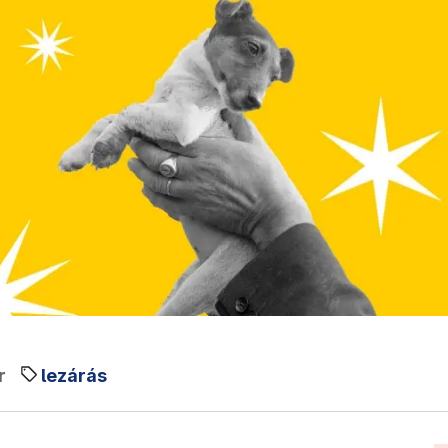
r
lezárás