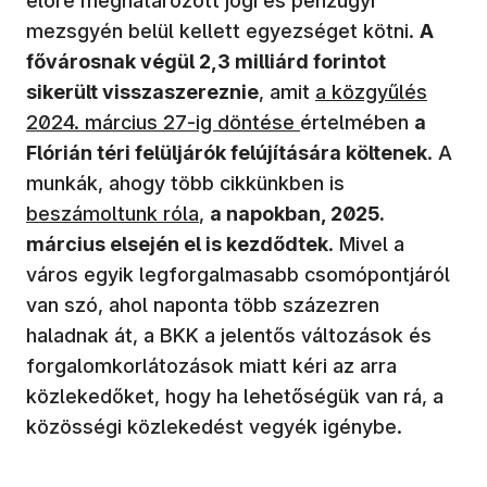
előre meghatározott jogi és pénzügyi
mezsgyén belül kellett egyezséget kötni.
A
fővárosnak végül 2,3 milliárd forintot
(új ablakban nyíli
sikerült visszaszereznie
, amit
a közgyűlés
2024. március 27-ig döntése
értelmében
a
Flórián téri felüljárók felújítására költenek
. A
(új ablakban ny
munkák, ahogy több cikkünkben is
beszámoltunk róla
,
a napokban, 2025.
március elsején el is kezdődtek
. Mivel a
város egyik legforgalmasabb csomópontjáról
van szó, ahol naponta több százezren
haladnak át, a BKK a jelentős változások és
forgalomkorlátozások miatt kéri az arra
közlekedőket, hogy ha lehetőségük van rá, a
közösségi közlekedést vegyék igénybe.