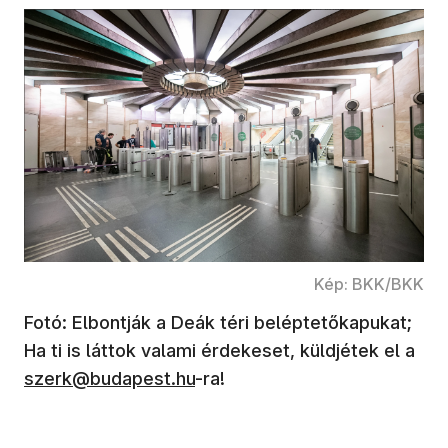
Kép: BKK/BKK
Fotó: Elbontják a Deák téri beléptetőkapukat;
(új
Ha ti is láttok valami érdekeset, küldjétek el a
szerk@budapest.hu
-ra!