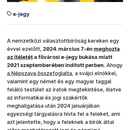
e-jegy
A nemzetközi választottbíróság kereken egy
(új ablakban n
évvel ezelőtt,
2024. március 7-én
meghozta
az ítéletét
a fővárosi e-jegy bukása miatt
2021 szeptemberében indított perben
. Ahogy
(új ablakban nyílik meg)
a Népszava összefoglalta
, a svájci elnökkel,
valamint egy német és egy magyar taggal
felálló testület az iratok megtekintése, illetve
az informatikai és jogi szakértők
meghallgatása után 2024 januárjában
egyezségi tárgyalásra hívta fel a feleket, ami
azt jelentette, hogy a feleknek a bírók által