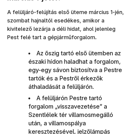
A felüljáró-felújítás első üteme március 1-jén,
szombat hajnaltól esedékes, amikor a
kivitelező lezárja a déli hidat, ahol jelenleg
Pest felé tart a gépjárműforgalom.
Az őszig tartó első ütemben az
északi hídon haladhat a forgalom,
egy-egy sávon biztosítva a Pestre
tartók és a Pestről érkezők
áthaladását a felüljárón.
A felüljárón Pestre tartó
forgalom „visszavezetése” a
Szentlélek tér villamosmegálló
után, a villamospálya
keresztezésével, jelzőlámpás