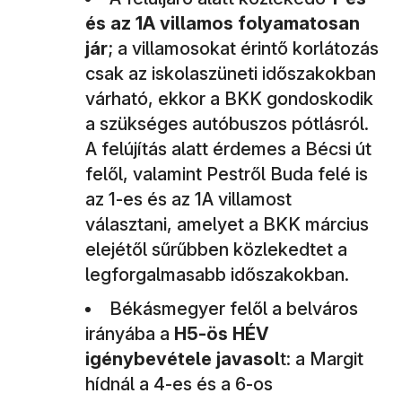
és az 1A villamos folyamatosan
jár
; a villamosokat érintő korlátozás
csak az iskolaszüneti időszakokban
várható, ekkor a BKK gondoskodik
a szükséges autóbuszos pótlásról.
A felújítás alatt érdemes a Bécsi út
felől, valamint Pestről Buda felé is
az 1-es és az 1A villamost
választani, amelyet a BKK március
elejétől sűrűbben közlekedtet a
legforgalmasabb időszakokban.
Békásmegyer felől a belváros
irányába a
H5-ös HÉV
igénybevétele javasol
t: a Margit
hídnál a 4-es és a 6-os