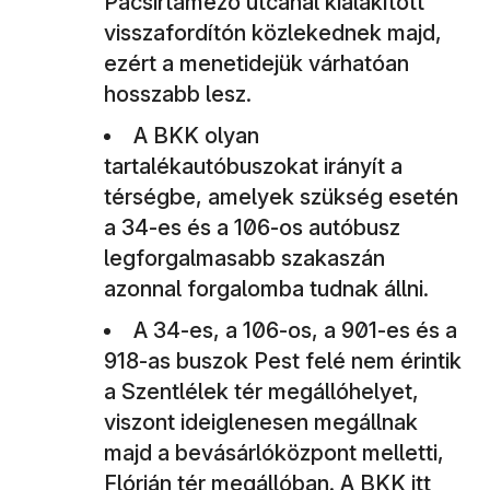
Pacsirtamező utcánál kialakított
visszafordítón közlekednek majd,
ezért a menetidejük várhatóan
hosszabb lesz.
A BKK olyan
tartalékautóbuszokat irányít a
térségbe, amelyek szükség esetén
a 34-es és a 106-os autóbusz
legforgalmasabb szakaszán
azonnal forgalomba tudnak állni.
A 34-es, a 106-os, a 901-es és a
918-as buszok Pest felé nem érintik
a Szentlélek tér megállóhelyet,
viszont ideiglenesen megállnak
majd a bevásárlóközpont melletti,
Flórián tér megállóban. A BKK itt