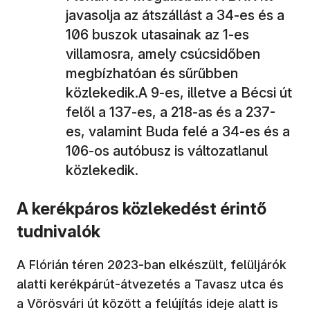
javasolja az átszállást a 34-es és a
106 buszok utasainak az 1-es
villamosra, amely csúcsidőben
megbízhatóan és sűrűbben
közlekedik.A 9-es, illetve a Bécsi út
felől a 137-es, a 218-as és a 237-
es, valamint Buda felé a 34-es és a
106-os autóbusz is változatlanul
közlekedik.
A kerékpáros közlekedést érintő
tudnivalók
A Flórián téren 2023-ban elkészült, felüljárók
alatti kerékpárút-átvezetés a Tavasz utca és
a Vörösvári út között a felújítás ideje alatt is