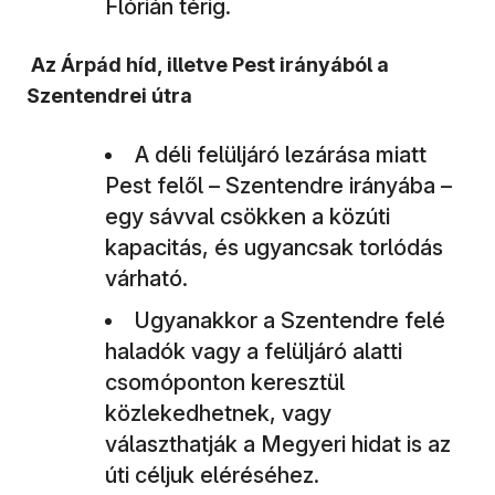
Flórián térig.
Az Árpád híd, illetve Pest irányából a
Szentendrei útra
A déli felüljáró lezárása miatt
Pest felől – Szentendre irányába –
egy sávval csökken a közúti
kapacitás, és ugyancsak torlódás
várható.
Ugyanakkor a Szentendre felé
haladók vagy a felüljáró alatti
csomóponton keresztül
közlekedhetnek, vagy
választhatják a Megyeri hidat is az
úti céljuk eléréséhez.