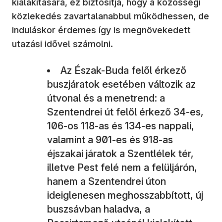
kialakítására, ez biztosítja, hogy a közösségi
közlekedés zavartalanabbul működhessen, de
induláskor érdemes így is megnövekedett
utazási idővel számolni.
Az Észak-Buda felől érkező
buszjáratok esetében változik az
útvonal és a menetrend: a
Szentendrei út felől érkező 34-es,
106-os 118-as és 134-es nappali,
valamint a 901-es és 918-as
éjszakai járatok a Szentlélek tér,
illetve Pest felé nem a felüljárón,
hanem a Szentendrei úton
ideiglenesen meghosszabbított, új
buszsávban haladva, a