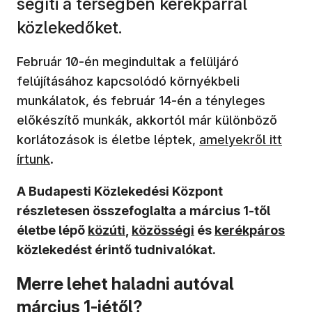
segíti a térségben kerékpárral
közlekedőket.
Február 10-én megindultak a felüljáró
felújításához kapcsolódó környékbeli
munkálatok, és február 14-én a tényleges
előkészítő munkák, akkortól már különböző
korlátozások is életbe léptek,
amelyekről itt
írtunk
.
A Budapesti Közlekedési Központ
részletesen összefoglalta a március 1-től
életbe lépő
közúti
,
közösségi
és
kerékpáros
közlekedést érintő tudnivalókat.
Merre lehet haladni autóval
március 1-jétől?