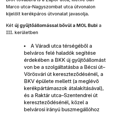
Marco utca–Nagyszombat utca útvonalon
kijelölt kerékpáros útvonalat javasolja.
Két
új gyűjtőállomással bővül a MOL Bubi
a
III. kerületben
A Váradi utca térségéből a
belváros felé haladók segítése
érdekében a BKK új gyűjtőállomást
von be a szolgáltatásba a Bécsi út–
Vörösvári út kereszteződésénél, a
BKV épülete mellett (a meglévő
kerékpártámaszok átalakításával),
és a Raktár utca–Szentendrei út
kereszteződésénél, közel a
belvárosi irányú buszmegállóhoz