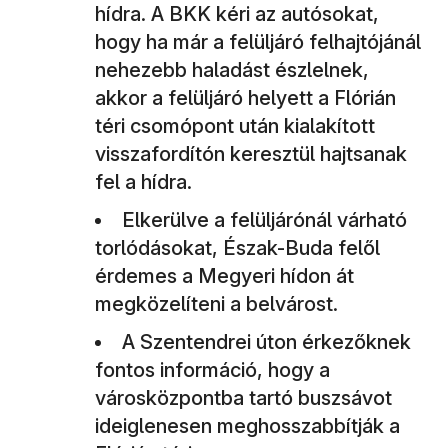
hídra. A BKK kéri az autósokat,
hogy ha már a felüljáró felhajtójánál
nehezebb haladást észlelnek,
akkor a felüljáró helyett a Flórián
téri csomópont után kialakított
visszafordítón keresztül hajtsanak
fel a hídra.
Elkerülve a felüljárónál várható
torlódásokat, Észak-Buda felől
érdemes a Megyeri hídon át
megközelíteni a belvárost.
A Szentendrei úton érkezőknek
fontos információ, hogy a
városközpontba tartó buszsávot
ideiglenesen meghosszabbítják a