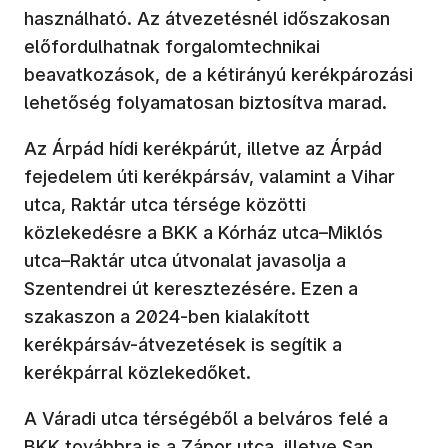
használható. Az átvezetésnél időszakosan
előfordulhatnak forgalomtechnikai
beavatkozások, de a kétirányú kerékpározási
lehetőség folyamatosan biztosítva marad.
Az Árpád hídi kerékpárút, illetve az Árpád
fejedelem úti kerékpársáv, valamint a Vihar
utca, Raktár utca térsége közötti
közlekedésre a BKK a Kórház utca–Miklós
utca–Raktár utca útvonalat javasolja a
Szentendrei út keresztezésére. Ezen a
szakaszon a 2024-ben kialakított
kerékpársáv-átvezetések is segítik a
kerékpárral közlekedőket.
A Váradi utca térségéből a belváros felé a
BKK továbbra is a Zápor utca, illetve San