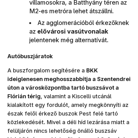
villamosokra, a Batthyány téren az
M2-es metróra lehet átszállni.
Az agglomerációból érkezőknek
az
elővárosi vasútvonalak
jelentenek még alternatívát.
Autóbuszjáratok
A buszforgalom segítésére a
BKK
ideiglenesen meghosszabbítja a Szentendrei
úton a városközpontba tartó buszsávot a
Flórián térig
, valamint a Kiscelli utcánál
kialakított egy fordulót, amely megkönnyíti az
észak felől érkező buszok Pest felé tartó
közlekedését. Mivel a déli híd lezárása miatt a
felüljárón nincs lehetőség önálló buszsáv