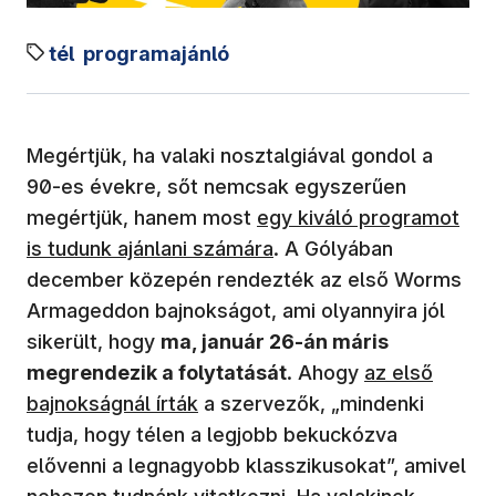
tél
programajánló
Megértjük, ha valaki nosztalgiával gondol a
90-es évekre, sőt nemcsak egyszerűen
(új ablakban nyílik meg)
megértjük, hanem most
egy kiváló programot
is tudunk ajánlani számára
. A Gólyában
december közepén rendezték az első Worms
Armageddon bajnokságot, ami olyannyira jól
sikerült, hogy
ma, január 26-án máris
(új ablakban n
megrendezik a folytatását
. Ahogy
az első
bajnokságnál írták
a szervezők, „mindenki
tudja, hogy télen a legjobb bekuckózva
elővenni a legnagyobb klasszikusokat”, amivel