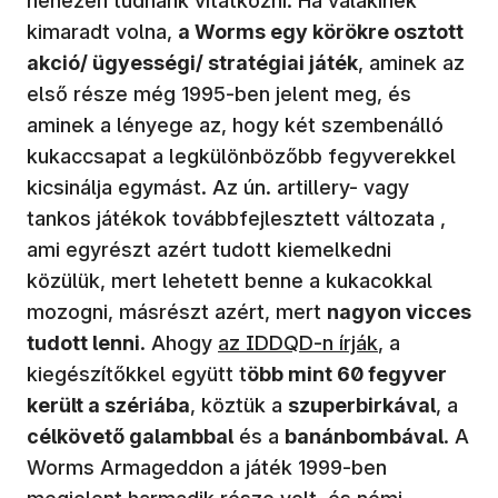
nehezen tudnánk vitatkozni. Ha valakinek
kimaradt volna,
a Worms egy körökre osztott
akció/ ügyességi/ stratégiai játék
, aminek az
első része még 1995-ben jelent meg, és
aminek a lényege az, hogy két szembenálló
kukaccsapat a legkülönbözőbb fegyverekkel
kicsinálja egymást. Az ún. artillery- vagy
tankos játékok továbbfejlesztett változata ,
ami egyrészt azért tudott kiemelkedni
közülük, mert lehetett benne a kukacokkal
mozogni, másrészt azért, mert
nagyon vicces
(új ablakban nyílik meg)
tudott lenni
. Ahogy
az IDDQD-n írják
, a
kiegészítőkkel együtt t
öbb mint 60 fegyver
került a szériába
, köztük a
szuperbirkával
, a
célkövető galambbal
és a
banánbombával
. A
Worms Armageddon a játék 1999-ben