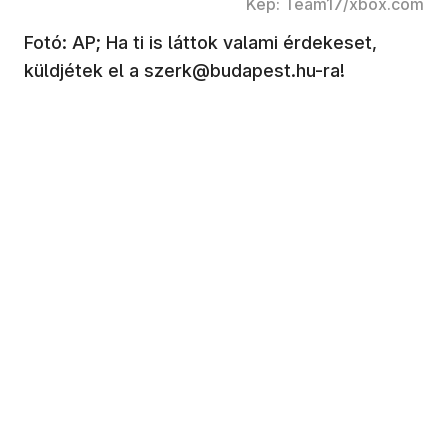
Kép: Team17/xbox.com
Fotó: AP; Ha ti is láttok valami érdekeset,
küldjétek el a szerk@budapest.hu-ra!