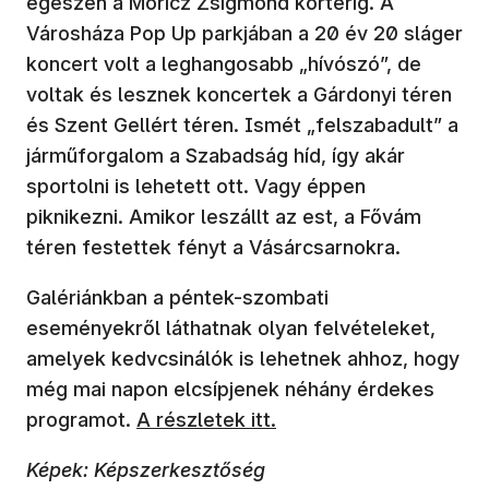
egészen a Móricz Zsigmond körtérig. A
Városháza Pop Up parkjában a 20 év 20 sláger
koncert volt a leghangosabb „hívószó”, de
voltak és lesznek koncertek a Gárdonyi téren
és Szent Gellért téren. Ismét „felszabadult” a
járműforgalom a Szabadság híd, így akár
sportolni is lehetett ott. Vagy éppen
piknikezni. Amikor leszállt az est, a Fővám
téren festettek fényt a Vásárcsarnokra.
Galériánkban a péntek-szombati
eseményekről láthatnak olyan felvételeket,
amelyek kedvcsinálók is lehetnek ahhoz, hogy
még mai napon elcsípjenek néhány érdekes
programot.
A részletek itt.
Képek: Képszerkesztőség