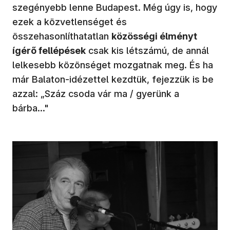
szegényebb lenne Budapest. Még úgy is, hogy
ezek a közvetlenséget és
összehasonlíthatatlan
közösségi élményt
ígérő fellépések
csak kis létszámú, de annál
lelkesebb közönséget mozgatnak meg. És ha
már Balaton-idézettel kezdtük, fejezzük is be
azzal: „Száz csoda vár ma / gyerünk a
bárba..."