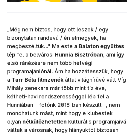
„Még nem biztos, hogy ott leszek / egy
bizonytalan randevú / én elmegyek, ha
megbeszéltük..." Ma este
a Balaton együttes
lép
fel a belvárosi
Hunnia Bisztróban
, ami így
első ránézésre nem több hétvégi
programajánlónál. Ám ha hozzátesszük, hogy
a
Tarr Béla filmzenék
által világhírűvé vált Víg
Mihály zenekara már több mint tíz éve,
kétheti-havi rendszerességgel lép fel a
Hunniában – fotónk 2018-ban készült –, nem
mondhatunk mást, mint hogy e klubestek
olyan
nélkülözhetetlen
kulturális programjaivá
váltak a városnak, hogy hiányuktól biztosan