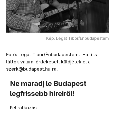
Kép: Legát Tibor/Énbudapestem
Fotó: Legát Tibor/Énbudapestem. Ha ti is
láttok valami érdekeset, küldjétek el a
szerk@budapest.hu-ra!
Ne maradj le Budapest
legfrissebb híreiről!
Feliratkozás