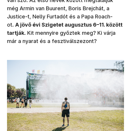
van szó. Az első nevek között megtaláljuk
még Armin van Buurent, Boris Brejchát, a
Justice-t, Nelly Furtadót és a Papa Roach-
ot.
A jövő évi Szigetet augusztus 6–11. között
tartják
. Kit mennyire győztek meg? Ki várja
már a nyarat és a fesztiválszezont?