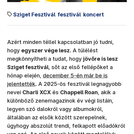
Sziget Fesztivál
fesztivál
koncert
Azért minden téllel kapcsolatban jó tudni,
hogy
egyszer vége lesz
. A túlélést
megkönnyítheti a tudat, hogy
jövőre is lesz
Sziget fesztivál
, sőt az első fellépőket a
(új ablakban nyílik meg)
hónap elején,
december 5-én már be is
jelentették
. A 2025-ös fesztivál legnagyobb
nevei
Charli XCX
és
Chappell Roan
, akik a
különböző zenemagazinok év végi listáin,
legyen szó dalokról vagy albumokról,
általában az elsők között szerepelnek,
úgyhogy abszolút trendi, felkapott előadókról