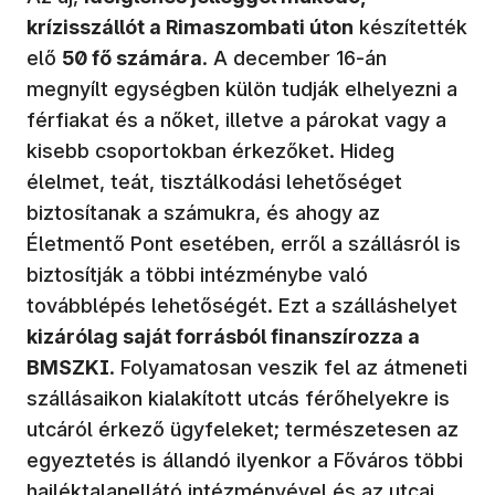
krízisszállót a Rimaszombati úton
készítették
elő
50 fő számára
. A december 16-án
megnyílt egységben külön tudják elhelyezni a
férfiakat és a nőket, illetve a párokat vagy a
kisebb csoportokban érkezőket. Hideg
élelmet, teát, tisztálkodási lehetőséget
biztosítanak a számukra, és ahogy az
Életmentő Pont esetében, erről a szállásról is
biztosítják a többi intézménybe való
továbblépés lehetőségét. Ezt a szálláshelyet
kizárólag saját forrásból finanszírozza a
BMSZKI
. Folyamatosan veszik fel az átmeneti
szállásaikon kialakított utcás férőhelyekre is
utcáról érkező ügyfeleket; természetesen az
egyeztetés is állandó ilyenkor a Főváros többi
hajléktalanellátó intézményével és az utcai