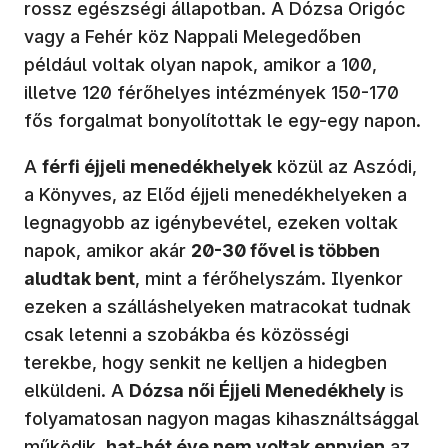
rossz egészségi állapotban. A Dózsa Origóc
vagy a Fehér köz Nappali Melegedőben
például voltak olyan napok, amikor a 100,
illetve 120 férőhelyes intézmények 150-170
fős forgalmat bonyolítottak le egy-egy napon.
A
férfi éjjeli menedékhelyek
közül az Aszódi,
a Könyves, az Előd éjjeli menedékhelyeken a
legnagyobb az igénybevétel, ezeken voltak
napok, amikor akár
20-30 fővel is többen
aludtak bent
, mint a férőhelyszám. Ilyenkor
ezeken a szálláshelyeken matracokat tudnak
csak letenni a szobákba és közösségi
terekbe, hogy senkit ne kelljen a hidegben
elküldeni. A
Dózsa női Éjjeli Menedékhely
is
folyamatosan nagyon magas kihasználtsággal
működik,
hat-hét éve nem voltak ennyien
az