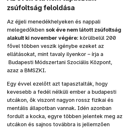
zsúfoltság feloldása
Az éjjeli menedékhelyeken és nappali
melegedőkben
sok éve nem látott zsúfoltság
alakult ki november végére
: körülbelül 200
fővel többen veszik igénybe ezeket az
ellátásokat, mint tavaly ilyenkor – írja a
Budapesti Módszertani Szociális Központ,
azaz a BMSZKI.
Egy évvel ezelőtt azt tapasztalták, hogy
kevesebb a fedél nélküli ember a budapesti
utcákon, ők viszont nagyon rossz fizikai és
mentális állapotban vannak. Idén azonban
fordult a kocka, egyre többen jelentek meg az
utcákon és sajnos továbbra is jellemzően