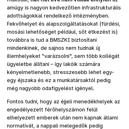
amúgy is nagyon kedvezőtlen infrastrukturális
adottságokkal rendelkező intézményben.
Fekvőhelyet és alapszolgáltatásokat (fürdési,
mosási lehetőséget például, sőt étkezést is)
továbbra is tud a BMSZKI biztosítani
mindenkinek, de sajnos nem tudnak új
illemhelyeket "varázsolni", sem több kollégát
ügyeletbe állítani – így lakóik számára
kényelmetlenebb, stresszesebb lehet egy-
egy éjszaka és ez a munkatársaktól pedig
még nagyobb odafigyelést igényel.
Fontos tudni, hogy az éjjeli menedékhelyek az
engedélyezett férőhelyszámon felül
elhelyezett emberek után nem kapnak állami
normatívát, a nappali melegedők pedig