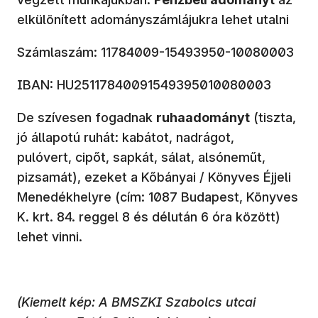
elkülönített adományszámlájukra lehet utalni
Számlaszám: 11784009-15493950-10080003
IBAN: HU25117840091549395010080003
De szívesen fogadnak
ruhaadományt
(tiszta,
jó állapotú ruhát: kabátot, nadrágot,
pulóvert, cipőt, sapkát, sálat, alsóneműt,
pizsamát), ezeket a Kőbányai / Könyves Éjjeli
Menedékhelyre (cím: 1087 Budapest, Könyves
K. krt. 84. reggel 8 és délután 6 óra között)
lehet vinni.
(Kiemelt kép: A BMSZKI Szabolcs utcai