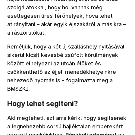
szolgálatokkal, hogy hol vannak még
esetlegesen üres férőhelyek, hova lehet
átirányítani – akár egyik éjszakáról a másikra –
a rászorulókat.
Reméljük, hogy a két új szálláshely nyitásával
sikerül kicsit kevésbé zsúfolt körülmények
között elhelyezni az utcán élőket és
csökkenthető az éjjeli menedékhelyeinkre
nehezedő nyomás is - fogalmazta meg a
BMSZKI.
Hogy lehet segíteni?
Aki megteheti, azt arra kérik, hogy segítsenek
a legnehezebb sorsú hajléktalan emberekért
végzett munkájukban.
Pénzbeli adományt
az