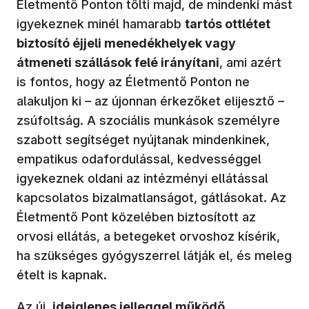
Életmentő Ponton tölti majd, de mindenki mást
igyekeznek minél hamarabb
tartós ottlétet
biztosító éjjeli menedékhelyek vagy
átmeneti szállások felé irányítani
, ami azért
is fontos, hogy az Életmentő Ponton ne
alakuljon ki – az újonnan érkezőket elijesztő –
zsúfoltság. A szociális munkások személyre
szabott segítséget nyújtanak mindenkinek,
empatikus odafordulással, kedvességgel
igyekeznek oldani az intézményi ellátással
kapcsolatos bizalmatlanságot, gátlásokat. Az
Életmentő Pont közelében biztosított az
orvosi ellátás, a betegeket orvoshoz kísérik,
ha szükséges gyógyszerrel látják el, és meleg
ételt is kapnak.
Az új,
ideiglenes jelleggel működő,