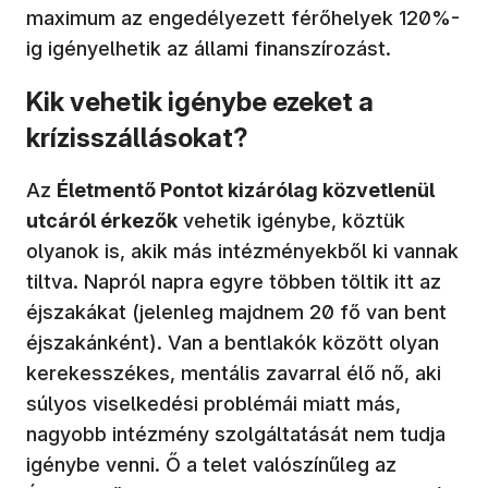
maximum az engedélyezett férőhelyek 120%-
ig igényelhetik az állami finanszírozást.
Kik vehetik igénybe ezeket a
krízisszállásokat?
Az
Életmentő Pontot kizárólag közvetlenül
utcáról érkezők
vehetik igénybe, köztük
olyanok is, akik más intézményekből ki vannak
tiltva. Napról napra egyre többen töltik itt az
éjszakákat (jelenleg majdnem 20 fő van bent
éjszakánként). Van a bentlakók között olyan
kerekesszékes, mentális zavarral élő nő, aki
súlyos viselkedési problémái miatt más,
nagyobb intézmény szolgáltatását nem tudja
igénybe venni. Ő a telet valószínűleg az