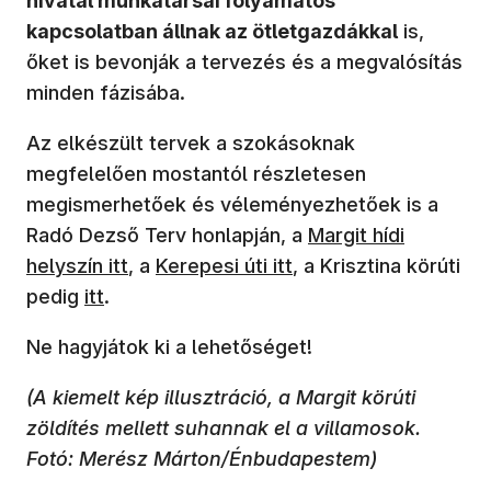
hivatal munkatársai folyamatos
kapcsolatban állnak az ötletgazdákkal
is,
őket is bevonják a tervezés és a megvalósítás
minden fázisába.
Az elkészült tervek a szokásoknak
megfelelően mostantól részletesen
megismerhetőek és véleményezhetőek is a
Radó Dezső Terv honlapján, a
Margit hídi
helyszín itt
, a
Kerepesi úti itt
, a Krisztina körúti
pedig
itt
.
Ne hagyjátok ki a lehetőséget!
(A kiemelt kép illusztráció, a Margit körúti
zöldítés mellett suhannak el a villamosok.
Fotó: Merész Márton/Énbudapestem)