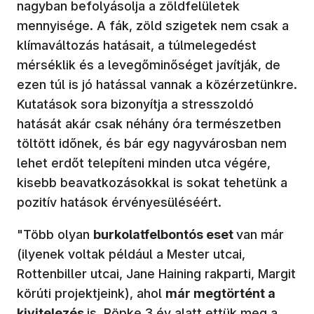
nagyban befolyásolja a zöldfelületek
mennyisége. A fák, zöld szigetek nem csak a
klímaváltozás hatásait, a túlmelegedést
mérséklik és a levegőminőséget javítják, de
ezen túl is jó hatással vannak a közérzetünkre.
Kutatások sora bizonyítja a stresszoldó
hatását akár csak néhány óra természetben
töltött időnek, és bár egy nagyvárosban nem
lehet erdőt telepíteni minden utca végére,
kisebb beavatkozásokkal is sokat tehetünk a
pozitív hatások érvényesüléséért.
"Több olyan
burkolatfelbontós eset
van már
(ilyenek voltak például a Mester utcai,
Rottenbiller utcai, Jane Haining rakparti, Margit
körúti projektjeink), ahol
már megtörtént a
kivitelezés
is. Röpke 3 év alatt ettük meg a