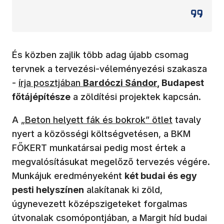
És közben zajlik több adag újabb csomag
tervnek a tervezési-véleményezési szakasza
-
írja posztjában
Bardóczi Sándor
, Budapest
főtájépítésze
a zöldítési projektek kapcsán.
A
„Beton helyett fák és bokrok” ötlet
tavaly
nyert a közösségi költségvetésen, a BKM
FŐKERT munkatársai pedig most értek a
megvalósításukat megelőző tervezés végére.
Munkájuk eredményeként
két budai és egy
pesti helyszínen
alakítanak ki zöld,
úgynevezett középszigeteket forgalmas
útvonalak csomópontjában, a Margit híd budai