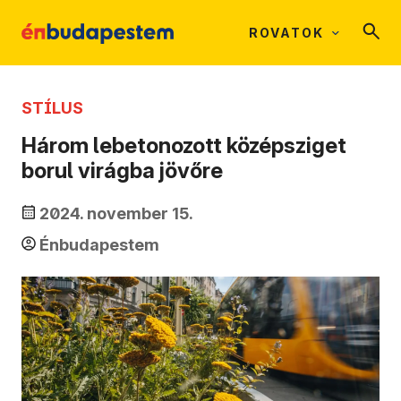
ROVATOK
STÍLUS
Három lebetonozott középsziget
borul virágba jövőre
2024. november 15.
Énbudapestem