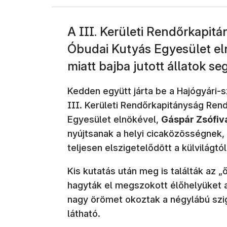
A III. Kerületi Rendőrkapitá
Óbudai Kutyás Egyesület eln
miatt bajba jutott állatok se
Kedden együtt járta be a Hajógyári-
III. Kerületi Rendőrkapitányság Ren
Egyesület elnökével,
Gáspár Zsófiv
nyújtsanak a helyi cicaközösségnek,
teljesen elszigetelődött a külvilágtól
Kis kutatás után meg is találták az
hagyták el megszokott élőhelyüket a
nagy örömet okoztak a négylábú szi
látható.