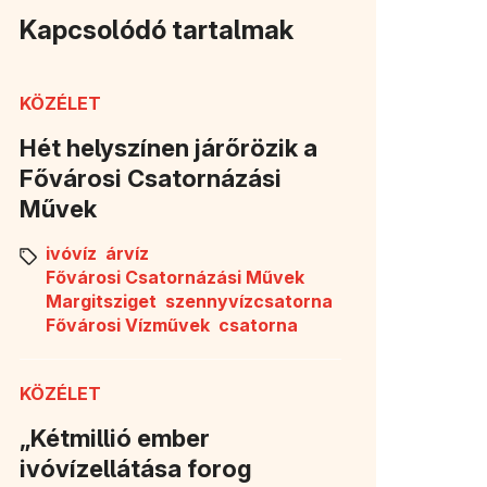
Kapcsolódó tartalmak
KÖZÉLET
Hét helyszínen járőrözik a
Fővárosi Csatornázási
Művek
ivóvíz
árvíz
Fővárosi Csatornázási Művek
Margitsziget
szennyvízcsatorna
Fővárosi Vízművek
csatorna
KÖZÉLET
„Kétmillió ember
ivóvízellátása forog