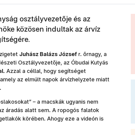
nyság osztályvezetője és az
öke közösen indultak az árvíz
gítségére.
szigetet
Juhász Balázs József
r. őrnagy, a
dészeti Osztályvezetője, az Óbudai Kutyás
al
. Azzal a céllal, hogy segítséget
 amely az elmúlt napok árvízhelyzete miatt
.
 „őslakosokat” – a macskák ugyanis nem
z áradás alatt sem. A ropogós falatok
getlakók körében. Ahogy eze a videón is