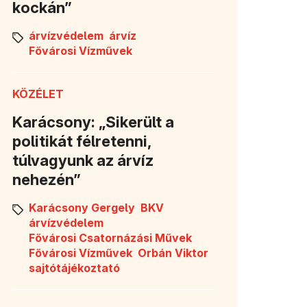
kockán”
árvízvédelem
árvíz
Fővárosi Vízművek
KÖZÉLET
Karácsony: „Sikerült a
politikát félretenni,
túlvagyunk az árvíz
nehezén”
Karácsony Gergely
BKV
árvízvédelem
Fővárosi Csatornázási Művek
Fővárosi Vízművek
Orbán Viktor
sajtótájékoztató