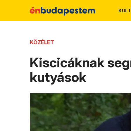
KUL
KÖZÉLET
Kiscicáknak segí
kutyások