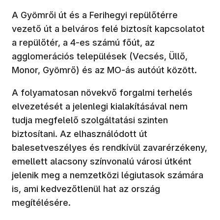
A Gyömrői út és a Ferihegyi repülőtérre
vezető út a belváros felé biztosít kapcsolatot
a repülőtér, a 4-es számú főút, az
agglomerációs települések (Vecsés, Üllő,
Monor, Gyömrő) és az MO-ás autóút között.
A folyamatosan növekvő forgalmi terhelés
elvezetését a jelenlegi kialakításával nem
tudja megfelelő szolgáltatási szinten
biztosítani. Az elhasználódott út
balesetveszélyes és rendkívül zavarérzékeny,
emellett alacsony színvonalú városi útként
jelenik meg a nemzetközi légiutasok számára
is, ami kedvezőtlenül hat az ország
megítélésére.