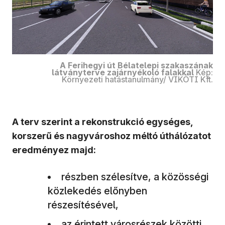
A Ferihegyi út Bélatelepi szakaszának
látványterve zajárnyékoló falakkal
Kép:
Környezeti hatástanulmány/ VIKÖTI Kft.
A terv szerint a rekonstrukció egységes,
korszerű és nagyvároshoz méltó úthálózatot
eredményez majd:
részben szélesítve, a közösségi
közlekedés előnyben
részesítésével,
az érintett városrészek közötti