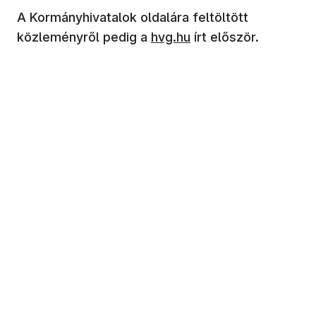
A Kormányhivatalok oldalára feltöltött
(új ablakban nyílik meg)
közleményről pedig a
hvg.hu
írt először.