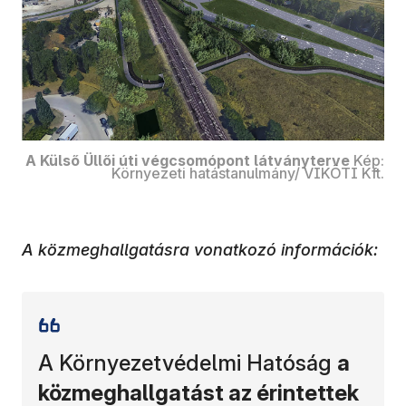
A Külső Üllői úti végcsomópont látványterve
Kép:
Környezeti hatástanulmány/ VIKÖTI Kft.
A közmeghallgatásra vonatkozó információk:
A Környezetvédelmi Hatóság
a
közmeghallgatást az érintettek