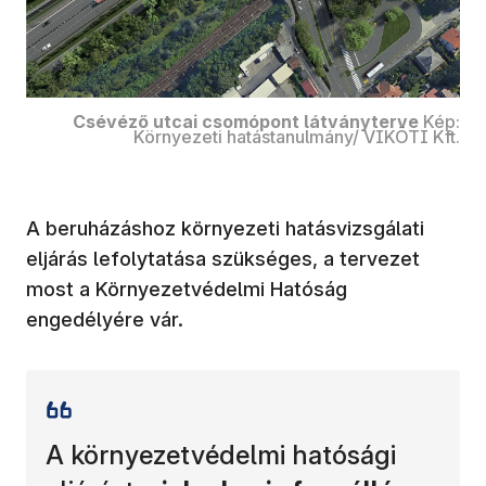
Csévéző utcai csomópont látványterve
Kép:
Környezeti hatástanulmány/ VIKÖTI Kft.
A beruházáshoz környezeti hatásvizsgálati
eljárás lefolytatása szükséges, a tervezet
most a Környezetvédelmi Hatóság
engedélyére vár.
A környezetvédelmi hatósági