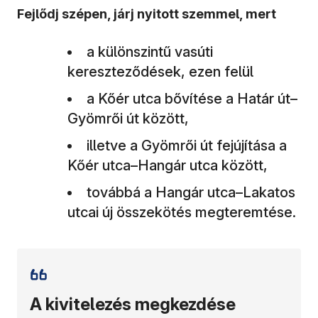
Fejlődj szépen, járj nyitott szemmel, mert
a különszintű vasúti
kereszteződések, ezen felül
a Kőér utca bővítése a Határ út–
Gyömrői út között,
illetve a Gyömrői út fejújítása a
Kőér utca–Hangár utca között,
továbbá a Hangár utca–Lakatos
utcai új összekötés megteremtése.
A kivitelezés megkezdése