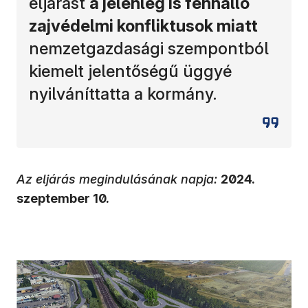
eljárást
a jelenleg is fennálló
zajvédelmi konfliktusok miatt
nemzetgazdasági szempontból
kiemelt jelentőségű üggyé
nyilváníttatta a kormány.
Az eljárás megindulásának napja:
2024.
szeptember 10.