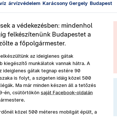
víz
árvízvédelem
Karácsony Gergely
Budapest
ések a védekezésben: mindenhol
ig felkészítenünk Budapestet a
özölte a főpolgármester.
elkészültünk az ideiglenes gátak
b kiegészítő munkálatok vannak hátra. A
az ideiglenes gátak tegnap estére 90
zaka is folyt, a szigeten idáig közel 500
légák. Ma már minden készen áll a tetőzés
(új ablakban nyílik meg)
9-én, csütörtökön
saját Facebook-oldalán
gármestere.
fürdőnél közel 500 méteres mobilgát épült, a