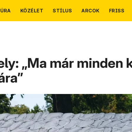
TÚRA
KÖZÉLET
STÍLUS
ARCOK
FRISS
ly: „Ma már minden k
ára”