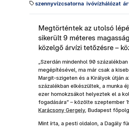
szennyvízcsatorna
ivóvízhálózat
ár
Megtörténtek az utolsó lép
sikerült 9 méteres magasság
közelgő árvízi tetőzésre – k
„Szerdán mindenhol 90 százalékban 
megépítésével, ma már csak a kiseb
Margit-szigeten és a Királyok útján 
százalékban elkészültek, a munka éjs
ezer homokzsákot helyeztek el a kol
fogadására” – közölte szeptember 1
Karácsony Gergely
, Budapest főpol
Mint írta, a pesti oldalon, a Dagály 