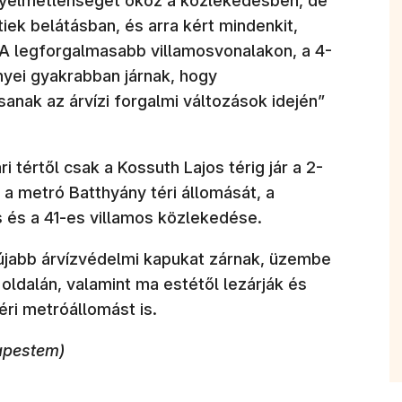
ényelmetlenséget okoz a közlekedésben, de
ek belátásban, és arra kért mindenkit,
„A legforgalmasabb villamosvonalakon, a 4-
nyei gyakrabban járnak, hogy
nak az árvízi forgalmi változások idején”
ri tértől csak a Kossuth Lajos térig jár a 2-
 a metró Batthyány téri állomását, a
s és a 41-es villamos közlekedése.
 újabb árvízvédelmi kapukat zárnak, üzembe
 oldalán, valamint ma estétől lezárják és
ri metróállomást is.
apestem)