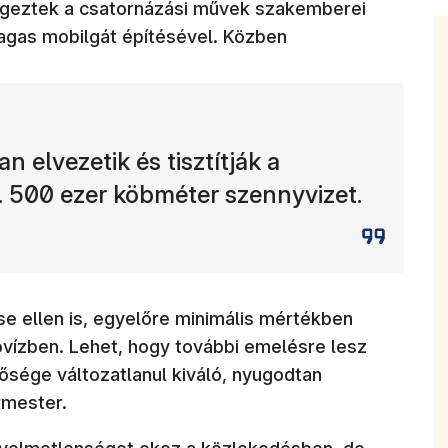
végeztek a csatornázási művek szakemberei
gas mobilgát építésével. Közben
 elvezetik és tisztítják a
. 500 ezer köbméter szennyvizet.
e ellen is, egyelőre minimális mértékben
óvízben. Lehet, hogy további emelésre lesz
ősége változatlanul kiváló, nyugodtan
rmester.