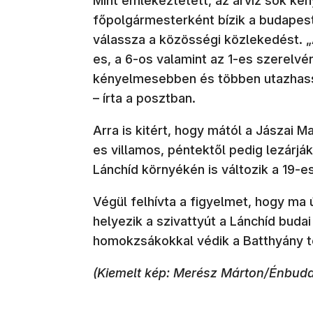
Mint emlékeztetett, az árvíz sok k
főpolgármesterként bízik a budapesti
válassza a közösségi közlekedést. 
es, a 6-os valamint az 1-es szerelvé
kényelmesebben és többen utazhassa
– írta a posztban.
Arra is kitért, hogy mától a Jászai Ma
es villamos, péntektől pedig lezárják
Lánchíd környékén is változik a 19-e
Végül felhívta a figyelmet, hogy ma
helyezik a szivattyút a Lánchíd budai
homokzsákokkal védik a Batthyány té
(Kiemelt kép: Merész Márton/Énbud