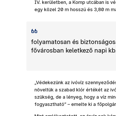
IV. kerületben, a Komp utcában is 
egy közel 20 m hosszú és 3,80 m ma
folyamatosan és biztonságosan
fővárosban keletkező napi kb
„Védekezünk az ivóvíz szennyeződés
növeltük a szabad klór értékét az iv
szükség, de a lényeg, hogy a víz min
fogyasztható” – emelte ki a főpolgá