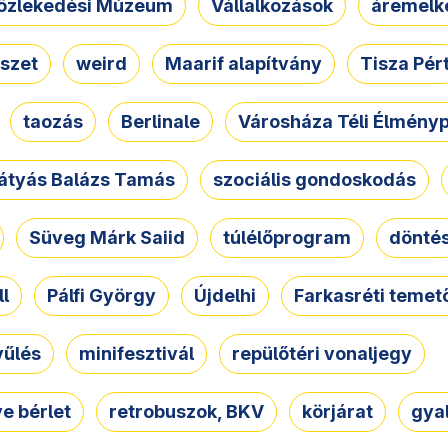
özlekedési Múzeum
Vállalkozások
áremelk
szet
weird
Maarif alapítvány
Tisza Pér
taozás
Berlinale
Városháza Téli Élmény
átyás Balázs Tamás
szociális gondoskodás
Süveg Márk Saiid
túlélőprogram
dönté
ll
Pálfi György
Újdelhi
Farkasréti temet
yűlés
minifesztivál
repülőtéri vonaljegy
e bérlet
retrobuszok, BKV
körjárat
gya