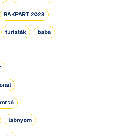
RAKPART 2023
turisták
baba
z
onal
korsó
lábnyom