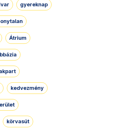
dvar
gyereknap
zonytalan
Átrium
bbázia
rakpart
kedvezmény
erület
körvasút