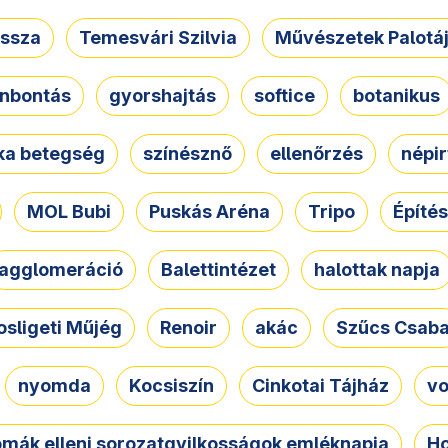
ssza
Temesvári Szilvia
Művészetek Palotá
nbontás
gyorshajtás
softice
botanikus
tka betegség
színésznő
ellenőrzés
népir
MOL Bubi
Puskás Aréna
Tripo
Építés
agglomeráció
Balettintézet
halottak napja
osligeti Műjég
Renoir
akác
Szűcs Csab
nyomda
Kocsiszín
Cinkotai Tájház
vo
omák elleni sorozatgyilkosságok emléknapja
Ho