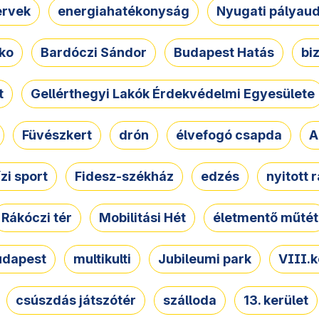
ervek
energiahatékonyság
Nyugati pályau
ko
Bardóczi Sándor
Budapest Hatás
bi
t
Gellérthegyi Lakók Érdekvédelmi Egyesülete
Füvészkert
drón
élvefogó csapda
A
ízi sport
Fidesz-székház
edzés
nyitott 
Rákóczi tér
Mobilitási Hét
életmentő műtét
udapest
multikulti
Jubileumi park
VIII.k
csúszdás játszótér
szálloda
13. kerület