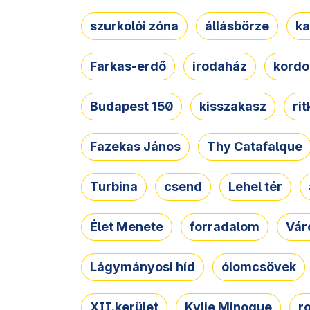
szurkolói zóna
állásbörze
ka
Farkas-erdő
irodaház
kordo
Budapest 150
kisszakasz
ri
Fazekas János
Thy Catafalque
Turbina
csend
Lehel tér
Élet Menete
forradalom
Vár
Lágymányosi híd
ólomcsövek
XII.kerület
Kylie Minogue
r