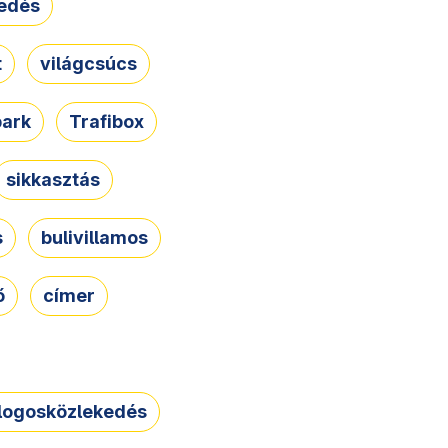
edés
t
világcsúcs
park
Trafibox
sikkasztás
s
bulivillamos
ő
címer
logosközlekedés