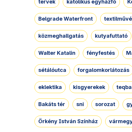
tervek
katolikus egyházfő
K
Belgrade Waterfront
textilművé
közmeghallgatás
kutyafuttató
Walter Katalin
fényfestés
M
sétálóutca
forgalomkorlátozás
eklektika
kisgyerekek
teqba
Bakáts tér
sni
sorozat
g
Örkény István Színház
vármegy