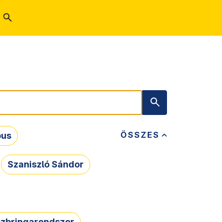
ÖSSZES
bus
Szaniszló Sándor
zbringarendszer