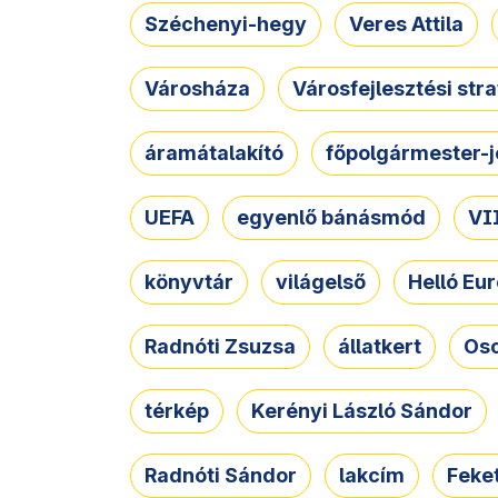
Széchenyi-hegy
Veres Attila
Városháza
Városfejlesztési str
áramátalakító
főpolgármester-j
UEFA
egyenlő bánásmód
VII
könyvtár
világelső
Helló Eur
Radnóti Zsuzsa
állatkert
Osc
térkép
Kerényi László Sándor
Radnóti Sándor
lakcím
Feket