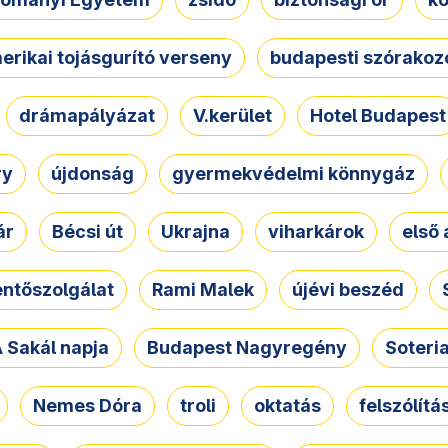
erikai tojásgurító verseny
budapesti szórakoz
drámapályázat
V.kerület
Hotel Budapest
ry
újdonság
gyermekvédelmi könnygáz
ár
Bécsi út
Ukrajna
viharkárok
első 
ntőszolgálat
Rami Malek
újévi beszéd
 Sakál napja
Budapest Nagyregény
Soteri
Nemes Dóra
troli
oktatás
felszólítá