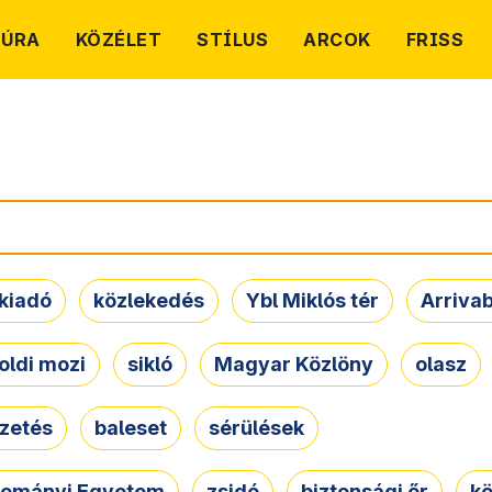
TÚRA
KÖZÉLET
STÍLUS
ARCOK
FRISS
kiadó
közlekedés
Ybl Miklós tér
Arriva
oldi mozi
sikló
Magyar Közlöny
olasz
ezetés
baleset
sérülések
dományi Egyetem
zsidó
biztonsági őr
kö