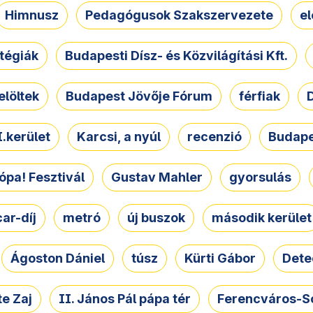
Himnusz
Pedagógusok Szakszervezete
e
atégiák
Budapesti Dísz- és Közvilágítási Kft.
elöltek
Budapest Jövője Fórum
férfiak
D
.kerület
Karcsi, a nyúl
recenzió
Budape
ópa! Fesztivál
Gustav Mahler
gyorsulás
ar-díj
metró
új buszok
második kerület
Ágoston Dániel
túsz
Kürti Gábor
Dete
e Zaj
II. János Pál pápa tér
Ferencváros-S