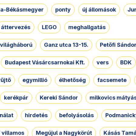
a-Békásmegyer
ponty
új állomások
Ju
áttervezés
LEGO
meghallgatás
. világháború
Ganz utca 13-15.
Petőfi Sándo
Budapest Vásárcsarnokai Kft.
vers
BDK
űjtő
egymillió
élhetőség
facsemete
kerékpár
Kereki Sándor
milkovics mátyá
nálat
hirdetés
befolyásolás
Podmanicky
 villamos
Megújul a Nagykörút
Kásás Tam