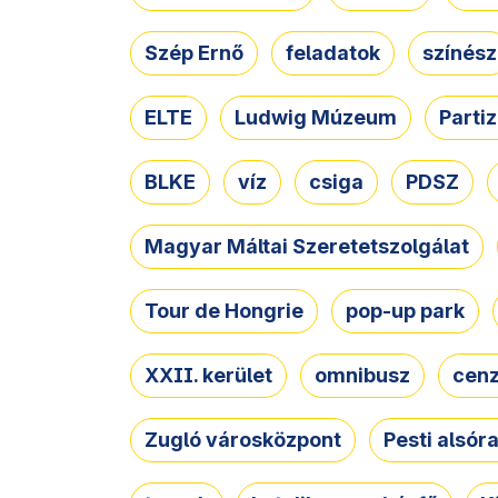
Szép Ernő
feladatok
színész
ELTE
Ludwig Múzeum
Parti
BLKE
víz
csiga
PDSZ
Magyar Máltai Szeretetszolgálat
Tour de Hongrie
pop-up park
XXII. kerület
omnibusz
cen
Zugló városközpont
Pesti alsór