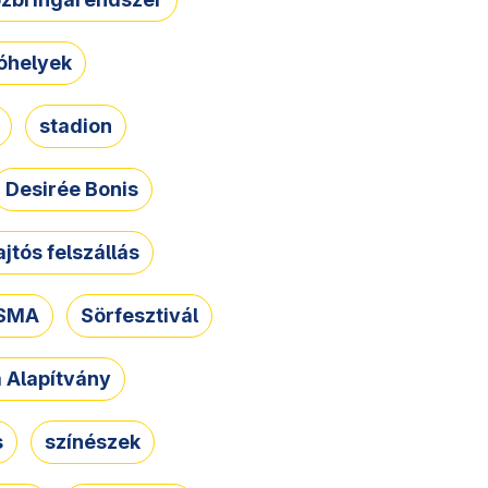
óhelyek
stadion
Desirée Bonis
ajtós felszállás
SMA
Sörfesztivál
a Alapítvány
s
színészek