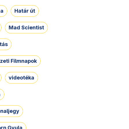
ja
Határ út
Mad Scientist
tás
zeti Filmnapok
videotéka
a
naljegy
rn Gyula