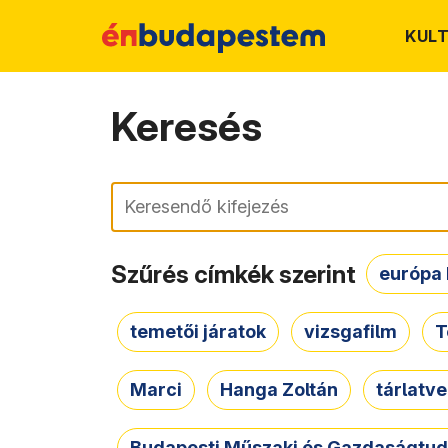
KUL
Keresés
Keresés
Szűrés címkék szerint
európa 
temetői járatok
vizsgafilm
T
Marci
Hanga Zoltán
tárlatv
Budapesti Műszaki és Gazdaságtu