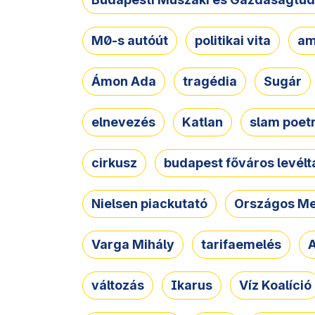
M0-s autóút
politikai vita
am
Ámon Ada
tragédia
Sugár
elnevezés
Katlan
slam poet
cirkusz
budapest főváros levélt
Nielsen piackutató
Országos Me
Varga Mihály
tarifaemelés
A
változás
Ikarus
Víz Koalíció