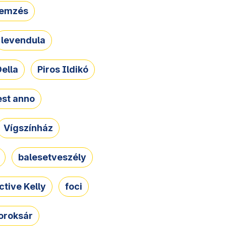
lemzés
levendula
ella
Piros Ildikó
st anno
Vígszínház
balesetveszély
ctive Kelly
foci
oroksár