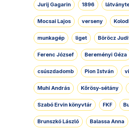
Jurij Gagarin
1896
látványt
Mocsai Lajos
verseny
Kolod
munkagép
liget
Böröcz Judi
Ferenc József
Bereményi Géza
csúszdadomb
Pion István
v
Muhi András
Kőrösy-sétány
Szabó Ervin könyvtár
FKF
B
Brunszkó László
Balassa Anna