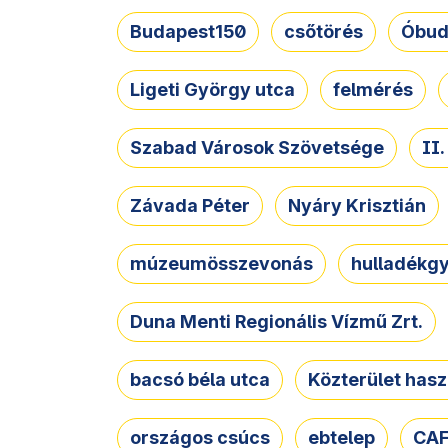
Budapest150
csőtörés
Óbud
Ligeti György utca
felmérés
Szabad Városok Szövetsége
II
Závada Péter
Nyáry Krisztián
múzeumösszevonás
hulladékgy
Duna Menti Regionális Vízmű Zrt.
bacsó béla utca
Közterület hasz
országos csúcs
ebtelep
CAF