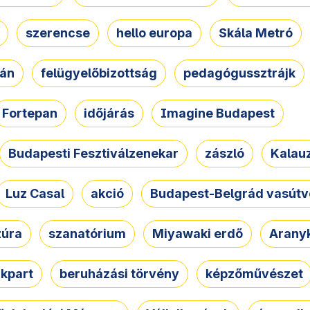
szerencse
hello europa
Skála Metró
zán
felügyelőbizottság
pedagógussztrájk
Fortepan
időjárás
Imagine Budapest
Budapesti Fesztiválzenekar
zászló
Kalau
Luz Casal
akció
Budapest-Belgrád vasútv
zúra
szanatórium
Miyawaki erdő
Arany
akpart
beruházási törvény
képzőművészet