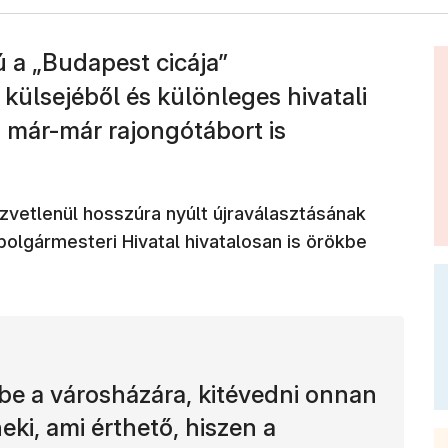
 a „Budapest cicája”
 külsejéből és különleges hivatali
g már-már rajongótábort is
zvetlenül hosszúra nyúlt újraválasztásának
őpolgármesteri Hivatal hivatalosan is örökbe
 be a városházára, kitévedni onnan
ki, ami érthető, hiszen a