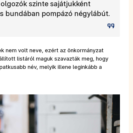
olgozók szinte sajátjukként
rös bundában pompázó négylábút.
ek nem volt neve, ezért az önkormányzat
állított listáról maguk szavazták meg, hogy
atkusabb név, melyik illene leginkább a