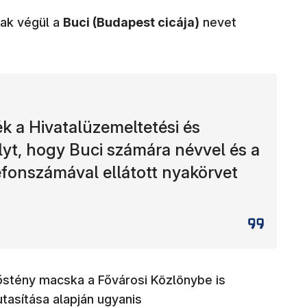
ak végül a
Buci (Budapest cicája)
nevet
k a Hivatalüzemeltetési és
lyt, hogy Buci számára névvel és a
efonszámával ellátott nyakörvet
nőstény macska a Fővárosi Közlönybe is
asítása alapján ugyanis