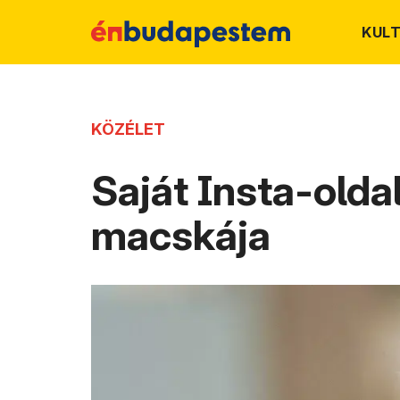
KUL
KÖZÉLET
Saját Insta-olda
macskája