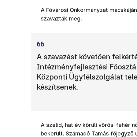
A Fővárosi Önkormányzat macskáján
szavazták meg.
A szavazást követően felkérté
Intézményfejlesztési Főosztá
Központi Ügyfélszolgálat tel
készítsenek.
A szelíd, hat év körüli vörös-fehér 
bekerült. Számadó Tamás főjegyző ut