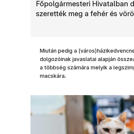
Főpolgármesteri Hivatalban d
szerették meg a fehér és vö
Miután pedig a (város)házikedvencn
dolgozóinak javaslatai alapján össze
a többség számára melyik a legszimp
macskára.