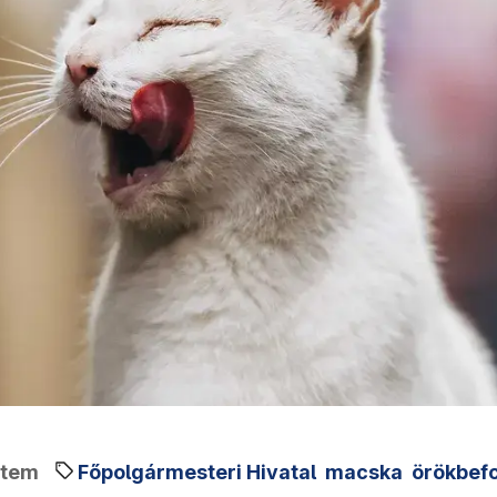
stem
Főpolgármesteri Hivatal
macska
örökbef