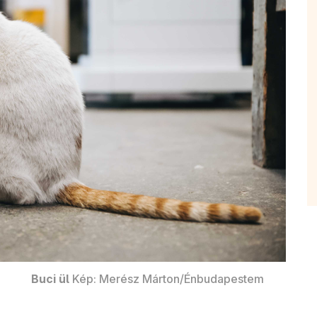
Buci ül
Kép: Merész Márton/Énbudapestem