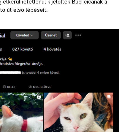
 elkerülhetetlenül kijelölték Buci cicának a
ő út első lépéseit.