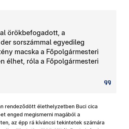
tal örökbefogadott, a
der sorszámmal egyedileg
őstény macska a Főpolgármesteri
n élhet, róla a Főpolgármesteri
 rendeződött élethelyzetben Buci cica
bbet enged megismerni magából a
sten, az épp rá kíváncsi tekintetek számára