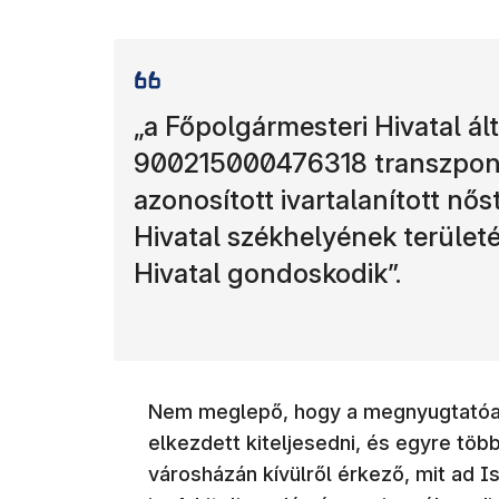
„a Főpolgármesteri Hivatal ál
900215000476318 transzpon
azonosított ivartalanított n
Hivatal székhelyének területé
Hivatal gondoskodik”.
Nem meglepő, hogy a megnyugtatóan
elkezdett kiteljesedni, és egyre tö
városházán kívülről érkező, mit ad I