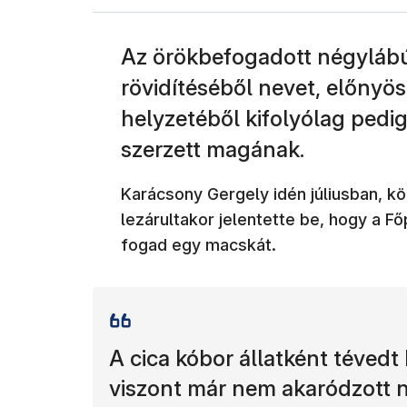
Az örökbefogadott négylábú
rövidítéséből nevet, előnyös
helyzetéből kifolyólag pedi
szerzett magának.
Karácsony Gergely idén júliusban, kö
lezárultakor jelentette be, hogy a F
fogad egy macskát.
A cica kóbor állatként tévedt
viszont már nem akaródzott ne