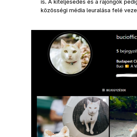
is. A kiteljesedés és a rajongók pedig
közösségi média leuralása felé vezet