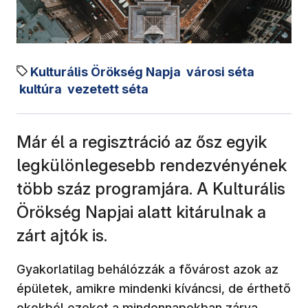
Kulturális Örökség Napja
városi séta
kultúra
vezetett séta
Már él a regisztráció az ősz egyik
legkülönlegesebb rendezvényének
több száz programjára. A Kulturális
Örökség Napjai alatt kitárulnak a
zárt ajtók is.
Gyakorlatilag behálózzák a fővárost azok az
épületek, amikre mindenki kíváncsi, de érthető
okokból ezeket a mindennapokban zárva