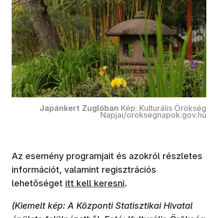
Japánkert Zuglóban
Kép: Kulturális Örökség
Napjai/oroksegnapok.gov.hu
Az esemény programjait és azokról részletes
információt, valamint regisztrációs
(új ablakban nyílik meg)
lehetőséget
itt kell keresni
.
(Kiemelt kép: A Központi Statisztikai Hivatal