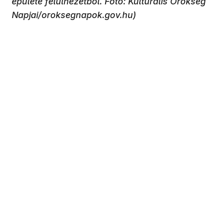
épülete felülnézetből. Fotó: Kulturális Örökség
Napjai/oroksegnapok.gov.hu)