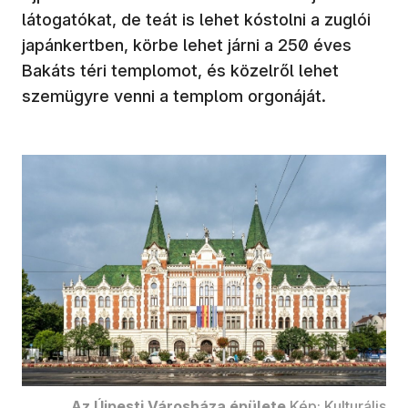
látogatókat, de teát is lehet kóstolni a zuglói
japánkertben, körbe lehet járni a 250 éves
Bakáts téri templomot, és közelről lehet
szemügyre venni a templom orgonáját.
Az Újpesti Városháza épülete
Kép: Kulturális