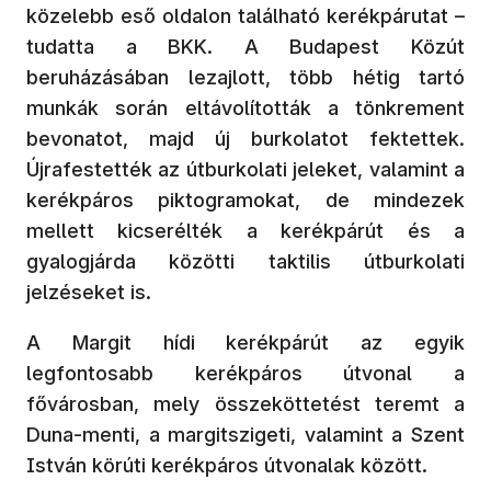
közelebb eső oldalon található kerékpárutat –
tudatta a BKK. A Budapest Közút
beruházásában lezajlott, több hétig tartó
munkák során eltávolították a tönkrement
bevonatot, majd új burkolatot fektettek.
Újrafestették az útburkolati jeleket, valamint a
kerékpáros piktogramokat, de mindezek
mellett kicserélték a kerékpárút és a
gyalogjárda közötti taktilis útburkolati
jelzéseket is.
A Margit hídi kerékpárút az egyik
legfontosabb kerékpáros útvonal a
fővárosban, mely összeköttetést teremt a
Duna-menti, a margitszigeti, valamint a Szent
István körúti kerékpáros útvonalak között.