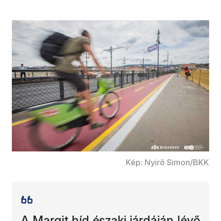
Kép: Nyirő Simon/BKK
A Margit híd északi járdáján lévő