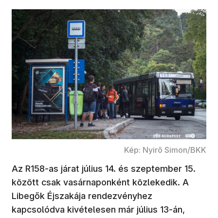
Kép: Nyirő Simon/BKK
Az R158-as járat július 14. és szeptember 15.
között csak vasárnaponként közlekedik. A
Libegők Éjszakája rendezvényhez
kapcsolódva kivételesen már július 13-án,