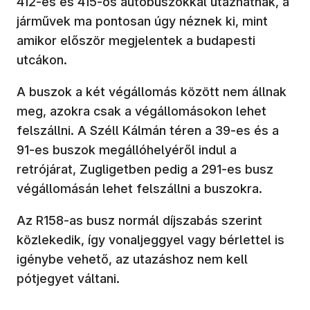
412-es és 415-ös autóbuszokkal utazhatnak, a
járművek ma pontosan úgy néznek ki, mint
amikor először megjelentek a budapesti
utcákon.
A buszok a két végállomás között nem állnak
meg, azokra csak a végállomásokon lehet
felszállni. A Széll Kálmán téren a 39-es és a
91-es buszok megállóhelyéről indul a
retrójárat, Zugligetben pedig a 291-es busz
végállomásán lehet felszállni a buszokra.
Az R158-as busz normál díjszabás szerint
közlekedik, így vonaljeggyel vagy bérlettel is
igénybe vehető, az utazáshoz nem kell
pótjegyet váltani.