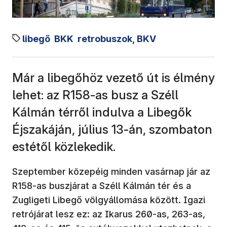
libegő
BKK
retrobuszok, BKV
Már a libegőhöz vezető út is élmény
lehet: az R158-as busz a Széll
Kálmán térről indulva a Libegők
Éjszakáján, július 13-án, szombaton
estétől közlekedik.
Szeptember közepéig minden vasárnap jár az
R158-as buszjárat a Széll Kálmán tér és a
Zugligeti Libegő völgyállomása között. Igazi
retrójárat lesz ez: az Ikarus 260-as, 263-as,