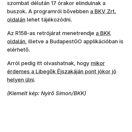
szombat délután 17 órakor elindulnak a
(új ablakban nyíl
buszok. A programról bővebben
a BKV Zrt.
oldalán
lehet tájékozódni.
(új ablakban n
Az R158-as retrójárat menetrendje
a BKK
oldalán
, illetve a BudapestGO applikációban is
elérhető.
(új ablakban nyí
Arról pedig itt olvashatnak, hogy
mikor
érdemes a Libegők Éjszakáján pont jókor jó
helyen ülni
.
(Kiemelt kép: Nyirő Simon/BKK)