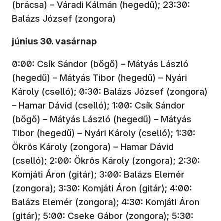
(brácsa) – Váradi Kálmán (hegedű); 23:30:
Balázs József (zongora)
június 30. vasárnap
0:00: Csík Sándor (bőgő) – Mátyás László
(hegedű) – Mátyás Tibor (hegedű) – Nyári
Károly (cselló); 0:30: Balázs József (zongora)
– Hamar Dávid (cselló); 1:00: Csík Sándor
(bőgő) – Mátyás László (hegedű) – Mátyás
Tibor (hegedű) – Nyári Károly (cselló); 1:30:
Ökrös Károly (zongora) – Hamar Dávid
(cselló); 2:00: Ökrös Károly (zongora); 2:30:
Komjáti Áron (gitár); 3:00: Balázs Elemér
(zongora); 3:30: Komjáti Áron (gitár); 4:00:
Balázs Elemér (zongora); 4:30: Komjáti Áron
(gitár); 5:00: Cseke Gábor (zongora); 5:30: