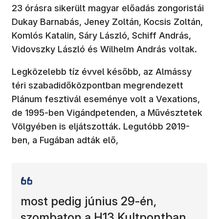
23 órásra sikerült magyar előadás zongoristái
Dukay Barnabás, Jeney Zoltán, Kocsis Zoltán,
Komlós Katalin, Sáry László, Schiff András,
Vidovszky László és Wilhelm András voltak.
Legközelebb tíz évvel később, az Almássy
téri szabadidőközpontban megrendezett
Plánum fesztivál eseménye volt a Vexations,
de 1995-ben Vigándpetenden, a Művésztetek
Völgyében is eljátszották. Legutóbb 2019-
ben, a Fugában adták elő,
most pedig június 29-én,
szombaton a H13 Kultpontban