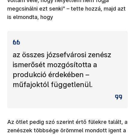
voltam vele, hogy helyettem nem fogja
megcsinálni ezt senki” – tette hozzá, majd azt
is elmondta, hogy
az összes józsefvárosi zenész
ismerősét mozgósította a
produkció érdekében –
műfajoktól függetlenül.
Az ötlet pedig szó szerint értő fülekre talált, a
zenészek többsége örömmel mondott igent a