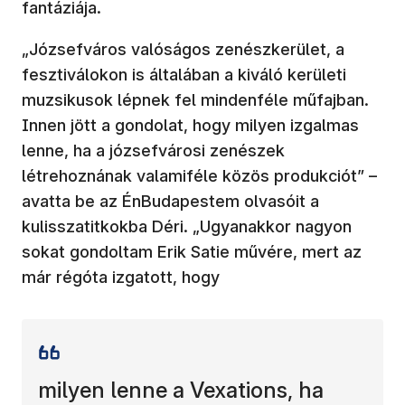
fantáziája.
„Józsefváros valóságos zenészkerület, a
fesztiválokon is általában a kiváló kerületi
muzsikusok lépnek fel mindenféle műfajban.
Innen jött a gondolat, hogy milyen izgalmas
lenne, ha a józsefvárosi zenészek
létrehoznának valamiféle közös produkciót” –
avatta be az ÉnBudapestem olvasóit a
kulisszatitkokba Déri. „Ugyanakkor nagyon
sokat gondoltam Erik Satie művére, mert az
már régóta izgatott, hogy
milyen lenne a Vexations, ha