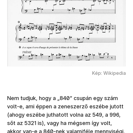
Kép: Wikipedia
Nem tudjuk, hogy a „840” csupán egy szám
volt-e, ami éppen a zeneszerző eszébe jutott
(ahogy eszébe juthatott volna az 549, a 996,
sőt az 5321 is), vagy ha mégsem így volt,
akkor van-e a 840-nek valamiféle mennyiségi,