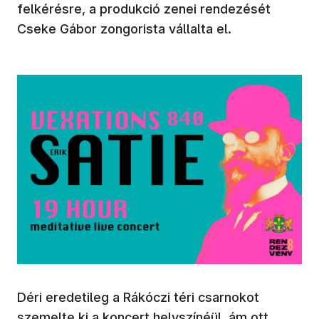
felkérésre, a produkció zenei rendezését
Cseke Gábor zongorista vállalta el.
Déri eredetileg a Rákóczi téri csarnokot
szemelte ki a koncert helyszínéül, ám ott