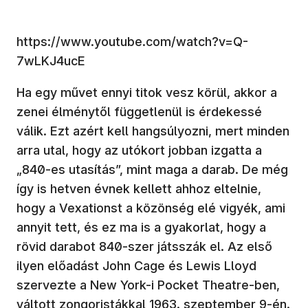
https://www.youtube.com/watch?v=Q-
7wLKJ4ucE
Ha egy művet ennyi titok vesz körül, akkor a
zenei élménytől függetlenül is érdekessé
válik. Ezt azért kell hangsúlyozni, mert minden
arra utal, hogy az utókort jobban izgatta a
„840-es utasítás”, mint maga a darab. De még
így is hetven évnek kellett ahhoz eltelnie,
hogy a Vexationst a közönség elé vigyék, ami
annyit tett, és ez ma is a gyakorlat, hogy a
rövid darabot 840-szer játsszák el. Az első
ilyen előadást John Cage és Lewis Lloyd
szervezte a New York-i Pocket Theatre-ben,
váltott zongoristákkal 1963. szeptember 9-én.