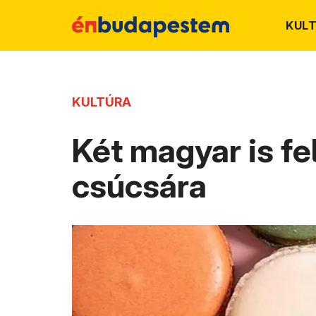
KUL
KULTÚRA
Két magyar is fe
csúcsára