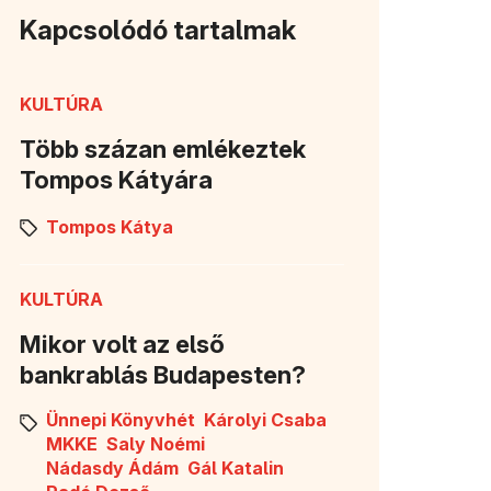
Kapcsolódó tartalmak
KULTÚRA
Több százan emlékeztek
Tompos Kátyára
Tompos Kátya
KULTÚRA
Mikor volt az első
bankrablás Budapesten?
Ünnepi Könyvhét
Károlyi Csaba
MKKE
Saly Noémi
Nádasdy Ádám
Gál Katalin