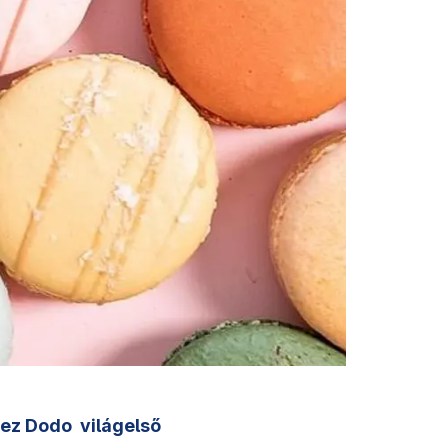
ez Dodo
világelső