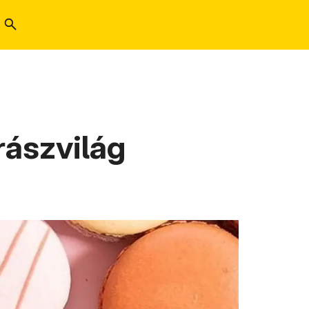
rászvilág