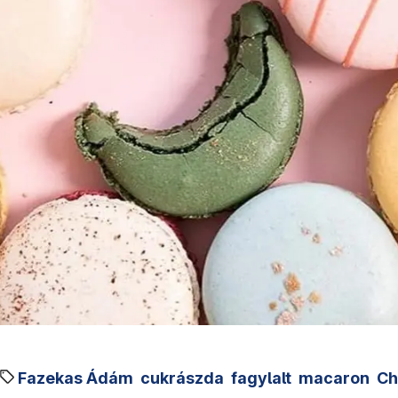
Fazekas Ádám
cukrászda
fagylalt
macaron
Ch