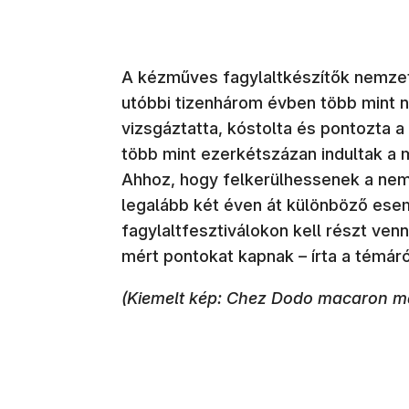
A kézműves fagylaltkészítők nemzet
utóbbi tizenhárom évben több mint n
vizsgáztatta, kóstolta és pontozta a 
több mint ezerkétszázan indultak a
Ahhoz, hogy felkerülhessenek a nemz
legalább két éven át különböző es
fagylaltfesztiválokon kell részt ve
mért pontokat kapnak – írta a témár
(Kiemelt kép: Chez Dodo macaron m