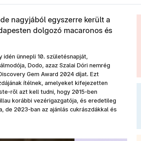
 de nagyjából egyszerre került a
Budapesten dolgozó macaronos és
 idén ünnepli 10. születésnapját,
álmodója, Dodo, azaz Szalai Dóri nemrég
Discovery Gem Award 2024 díjat. Ezt
zdájának ítélnek, amelyeket kifejezetten
iste-ről azt kell tudni, hogy 2015-ben
Millau korábbi vezérigazgatója, és eredetileg
ta, de 2023-ban az ajánlás cukrászdákkal és