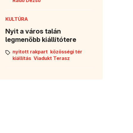
Radó Dezső
KULTÚRA
Nyit a város talán
legmenőbb kiállítótere
nyitott rakpart
közösségi tér
kiállítás
Viadukt Terasz