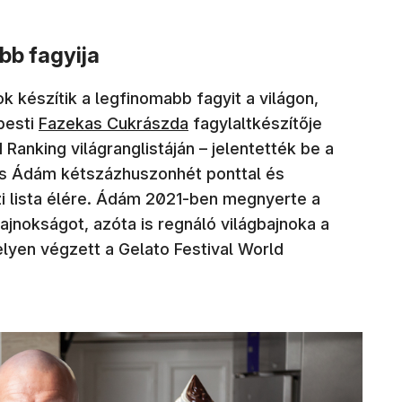
bb fagyija
 készítik a legfinomabb fagyit a világon,
pesti
Fazekas Cukrászda
fagylaltkészítője
 Ranking világranglistáján – jelentették be a
s Ádám kétszázhuszonhét ponttal és
i lista élére. Ádám 2021-ben megnyerte a
ajnokságot, azóta is regnáló világbajnoka a
yen végzett a Gelato Festival World