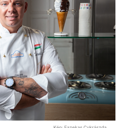
Kép: Fazekas Cukrászda