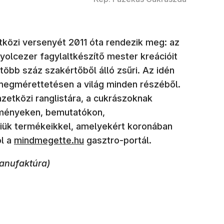
közi versenyét 2011 óta rendezik meg: az
yolcezer fagylaltkészítő mester kreációit
több száz szakértőből álló zsűri. Az idén
 megmérettetésen a világ minden részéből.
etközi ranglistára, a cukrászoknak
eményeken, bemutatókon,
nniük termékeikkel, amelyekért koronában
ól a
mindmegette.hu
gasztro-portál.
anufaktúra)