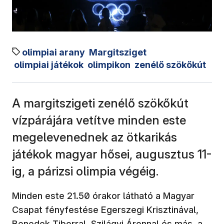
olimpiai arany
Margitsziget
olimpiai játékok
olimpikon
zenélő szökőkút
A margitszigeti zenélő szökőkút
vízpárájára vetítve minden este
megelevenednek az ötkarikás
játékok magyar hősei, augusztus 11-
ig, a párizsi olimpia végéig.
Minden este 21.50 órakor látható a Magyar
Csapat fényfestése Egerszegi Krisztinával,
Benedek Tiborral, Szilágyi Áronnal és más, a