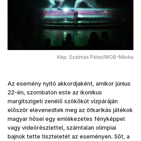
Kép: Szalmás Péter/MOB-Média
Az esemény nyitó akkordjaként, amikor június
22-én, szombaton este az ikonikus
margitszigeti zenélő szökőkút vízpáráján
először elevenedtek meg az ötkarikás játékok
magyar hősei egy emlékezetes fényképpel
vagy videórészlettel, számtalan olimpiai
bajnok tette tiszteletét az eseményen. Sőt, a