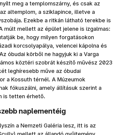
nyílt meg a templomszárny, és csak az
z altemplom, a sziklapince, illetve a
zobája. Ezekbe a ritkán látható terekbe is
 múlt mellett az épület jelene is izgalmas:
tatják be, hogy milyen forgatásokon
ázadi korcsolyapálya, velencei kápolna és
 Az óbudai körből ne hagyjuk ki a Varga
ámos köztéri szobrát készítő művész 2023
két leghíresebb műve az óbudai
bor a Kossuth térnél. A Múzeumok
k fókuszálni, amely állításuk szerint a
n is tetten érhető.
gszebb naplementéig
szín a Nemzeti Galéria lesz, itt is az
 Scully) mellett az állandó gyűjtemény