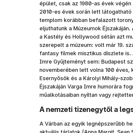
épület, csak az 1980-as évek végén 
2010-es évek során lett látogatható a
templom korábban befalazott toronys
eljuthatunk a Múzeumok Éjszakáján. A
a Kastély és Hollywood sétán azt mu
szerepelt a múzeum: volt már 19. sz
fantasy filmek misztikus díszlete is.
Imre Gyűjteményt sem: Budapest sz
novemberében lett volna 100 éves, 
Esernyősök és a Károlyi Mihály-szo
Éjszakáján Varga Imre humorára fogna
műalkotásaiban nyíltan vagy rejtette
A nemzeti tizenegytől a le
A Várban az egyik legnépszerűbb hely
aktuális tárlatok (Anna Margit, Sean