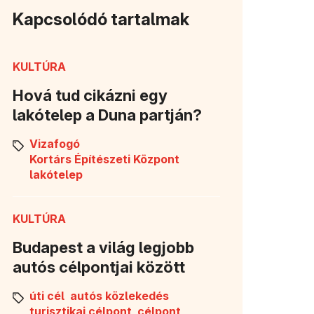
Kapcsolódó tartalmak
KULTÚRA
Hová tud cikázni egy
lakótelep a Duna partján?
Vizafogó
Kortárs Építészeti Központ
lakótelep
KULTÚRA
Budapest a világ legjobb
autós célpontjai között
úti cél
autós közlekedés
turisztikai célpont
célpont