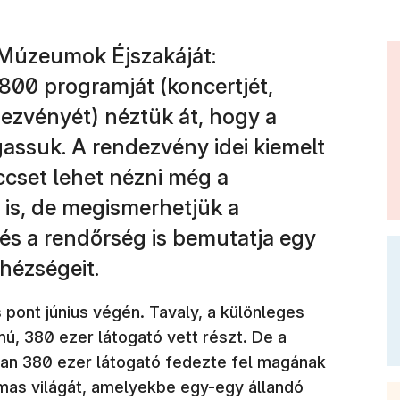
Múzeumok Éjszakáját:
800 programját (koncertjét,
dezvényét) néztük át, hogy a
gassuk. A rendezvény idei kiemelt
ccset lehet nézni még a
s, de megismerhetjük a
 és a rendőrség is bemutatja egy
hézségeit.
pont június végén. Tavaly, a különleges
 380 ezer látogató vett részt. De a
ban 380 ezer látogató fedezte fel magának
mas világát, amelyekbe egy-egy állandó