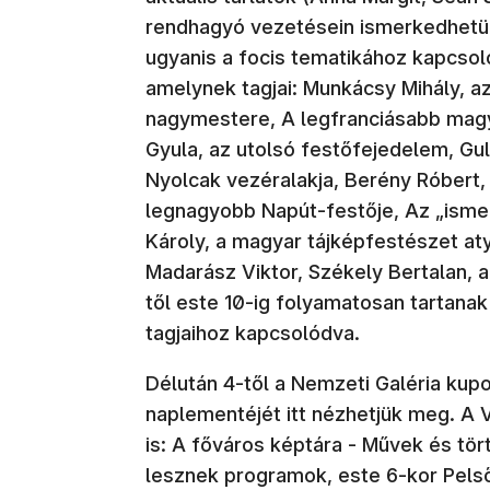
rendhagyó vezetésein ismerkedhetün
ugyanis a focis tematikához kapcsol
amelynek tagjai: Munkácsy Mihály, az 
nagymestere, A legfranciásabb magy
Gyula, az utolsó festőfejedelem, Gu
Nyolcak vezéralakja, Berény Róbert, 
legnagyobb Napút-festője, Az „ismer
Károly, a magyar tájképfestészet at
Madarász Viktor, Székely Bertalan, a
től este 10-ig folyamatosan tartana
tagjaihoz kapcsolódva.
Délután 4-től a Nemzeti Galéria kupo
naplementéjét itt nézhetjük meg. A
is: A főváros képtára - Művek és tö
lesznek programok, este 6-kor Pels