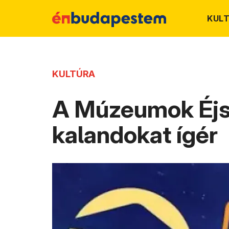
KUL
KULTÚRA
A Múzeumok Éjsz
kalandokat ígér