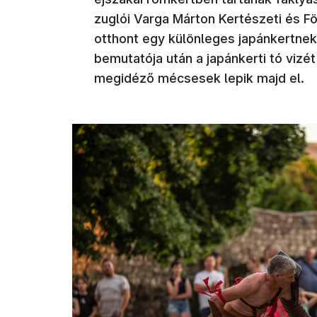
zuglói Varga Márton Kertészeti és F
otthont egy különleges japánkertne
bemutatója után a japánkerti tó vizé
megidéző mécsesek lepik majd el.