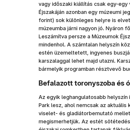
vagy időszaki kiállítás csak egy-egy
Éjszakáján azonban egy múzeumi jeg
forint) sok különleges helyre is el
múzeumba járni nagyon jó. Nyáron fő
Leszámítva persze a Múzeumok Éjsza
mindenhol. A számtalan helyszín köz
estén üzemeltetett, ingyenes buszjá
karszalaggal lehet majd utazni. Kars
bármelyik programban résztvevő bud
Befalazott toronyszoba és ó
Az egyik leghangulatosabb helyszín
Park lesz, ahol nemcsak az aktuális 
viselet- és gladiátorbemutató mellet
megismerhetjük. Az estét sötétedés
éjszakai romkertben tartanak fáklyás