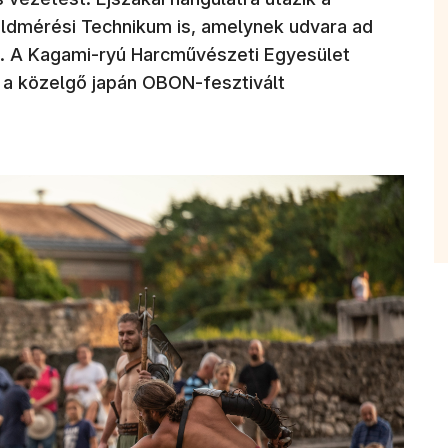
öldmérési Technikum is, amelynek udvara ad
k. A Kagami-ryú Harcművészeti Egyesület
t a közelgő japán OBON-fesztivált