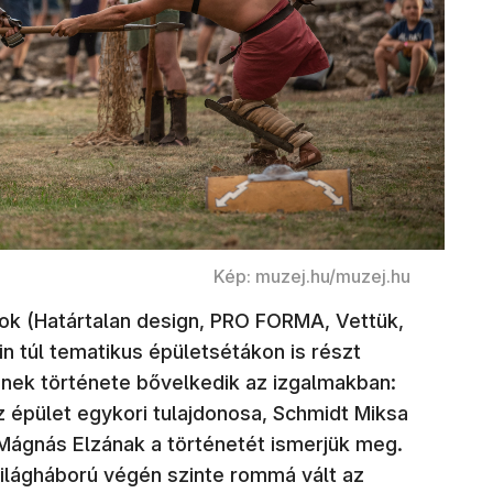
Kép: muzej.hu/muzej.hu
sok (Határtalan design, PRO FORMA, Vettük,
n túl tematikus épületsétákon is részt
nek története bővelkedik az izgalmakban:
z épület egykori tulajdonosa, Schmidt Miksa
Mágnás Elzának a történetét ismerjük meg.
világháború végén szinte rommá vált az