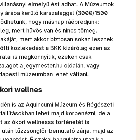
 villanásnyi elmélyülést adhat. A Múzeumok
y árába kerülő karszalaggal (3000/1500
vetődhetünk, hogy másnap ráébredjünk:
leg, mert hűvös van és nincs tömeg.
káját, mert akkor biztosan sokan lesznek
ötti közlekedést a BKK kizárólag ezen az
ratai is megkönnyítik, ezeken csak
zalagot a
jegymester.hu
oldalán, vagy
apesti múzeumban lehet váltani.
kori wellnes
 idén is az Aquincumi Múzeum és Régészeti
kiállításokban lehet majd körbenézni, de a
t az ókori wellnesss történetét is
 után tűzzsonglőr-bemutató zárja, majd az
 vezetést. Éjszakai hangulatra utazik a