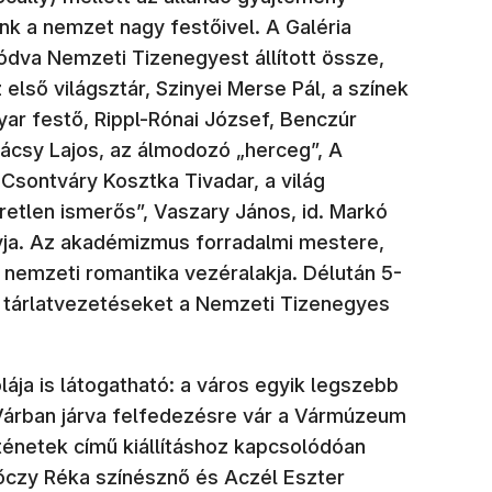
k a nemzet nagy festőivel. A Galéria
ódva Nemzeti Tizenegyest állított össze,
első világsztár, Szinyei Merse Pál, a színek
ar festő, Rippl-Rónai József, Benczúr
lácsy Lajos, az álmodozó „herceg”, A
Csontváry Kosztka Tivadar, a világ
etlen ismerős”, Vaszary János, id. Markó
yja. Az akadémizmus forradalmi mestere,
 nemzeti romantika vezéralakja. Délután 5-
k tárlatvezetéseket a Nemzeti Tizenegyes
lája is látogatható: a város egyik legszebb
 Várban járva felfedezésre vár a Vármúzeum
rténetek című kiállításhoz kapcsolódóan
őczy Réka színésznő és Aczél Eszter