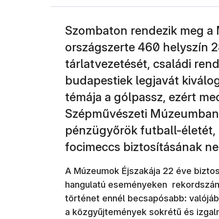
Szombaton rendezik meg a 
országszerte 460 helyszín 2
tárlatvezetését, családi ren
budapestiek legjavát kiválo
témája a gólpassz, ezért me
Szépművészeti Múzeumban i
pénzügyőrök futball-életét,
focimeccs biztosításának ne
A Múzeumok Éjszakája 22 éve biztos 
hangulatú eseményeken rekordszámú,
történet ennél becsapósabb: valójá
a közgyűjtemények sokrétű és izgal