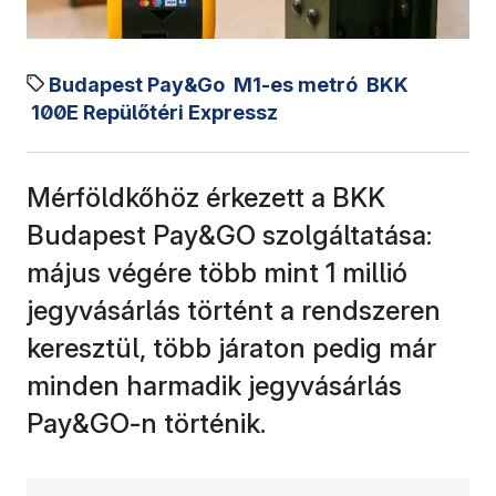
Budapest Pay&Go
M1-es metró
BKK
100E Repülőtéri Expressz
Mérföldkőhöz érkezett a BKK
Budapest Pay&GO szolgáltatása:
május végére több mint 1 millió
jegyvásárlás történt a rendszeren
keresztül, több járaton pedig már
minden harmadik jegyvásárlás
Pay&GO-n történik.