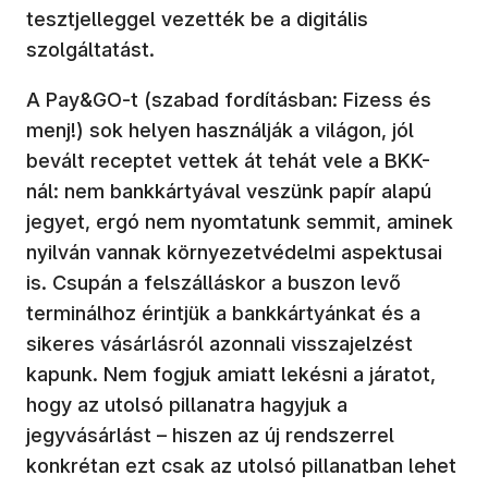
tesztjelleggel vezették be a digitális
szolgáltatást.
A Pay&GO-t (szabad fordításban: Fizess és
menj!) sok helyen használják a világon, jól
bevált receptet vettek át tehát vele a BKK-
nál: nem bankkártyával veszünk papír alapú
jegyet, ergó nem nyomtatunk semmit, aminek
nyilván vannak környezetvédelmi aspektusai
is. Csupán a felszálláskor a buszon levő
terminálhoz érintjük a bankkártyánkat és a
sikeres vásárlásról azonnali visszajelzést
kapunk. Nem fogjuk amiatt lekésni a járatot,
hogy az utolsó pillanatra hagyjuk a
jegyvásárlást – hiszen az új rendszerrel
konkrétan ezt csak az utolsó pillanatban lehet