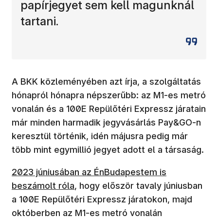
papírjegyet sem kell magunknál
tartani.
A BKK közleményében azt írja, a szolgáltatás
hónapról hónapra népszerűbb: az M1-es metró
vonalán és a 100E Repülőtéri Expressz járatain
már minden harmadik jegyvásárlás Pay&GO-n
keresztül történik, idén májusra pedig már
több mint egymillió jegyet adott el a társaság.
2023 júniusában az ÉnBudapestem is
beszámolt róla
, hogy először tavaly júniusban
a 100E Repülőtéri Expressz járatokon, majd
októberben az M1-es metró vonalán