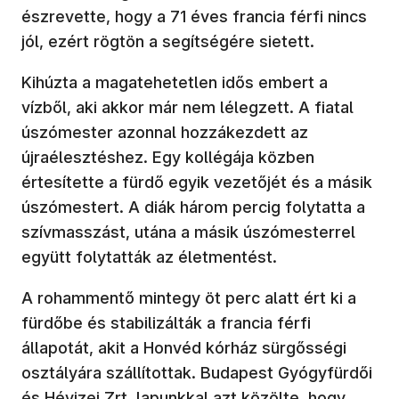
észrevette, hogy a 71 éves francia férfi nincs
jól, ezért rögtön a segítségére sietett.
Kihúzta a magatehetetlen idős embert a
vízből, aki akkor már nem lélegzett. A fiatal
úszómester azonnal hozzákezdett az
újraélesztéshez. Egy kollégája közben
értesítette a fürdő egyik vezetőjét és a másik
úszómestert. A diák három percig folytatta a
szívmasszást, utána a másik úszómesterrel
együtt folytatták az életmentést.
A rohammentő mintegy öt perc alatt ért ki a
fürdőbe és stabilizálták a francia férfi
állapotát, akit a Honvéd kórház sürgősségi
osztályára szállítottak. Budapest Gyógyfürdői
és Hévizei Zrt lapunkkal azt közölte, hogy