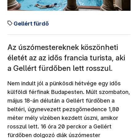
Gellért fürdő
Az úszómestereknek köszönheti
életét az az idős francia turista, aki
a Gellért fürdőben lett rosszul.
Nem indult jól a pünkösdi hétvége egy idős
külföldi férfinak Budapesten. Múlt szombaton,
május 18-án délután a Gellért fürdőben a
beltéri, úgynevezett pezsgőmedence 1,80
méter mély vízében kezdett úszni, amikor
rosszul lett. 16 óra 20 perckor a Gellért
fürdőben dolgozó diák úszómester