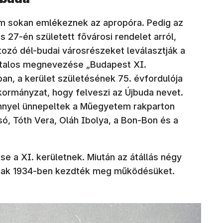
em sokan emlékeznek az apropóra. Pedig az
s 27-én született fővárosi rendelet arról,
tozó dél-budai városrészeket leválasztják a
vatalos megnevezése „Budapest XI.
an, a kerület születésének 75. évfordulója
nkormányzat, hogy felveszi az Újbuda nevet.
nyel ünnepeltek a Műegyetem rakparton
zsó, Tóth Vera, Oláh Ibolya, a Bon-Bon és a
 a XI. kerületnek. Miután az átállás négy
 csak 1934-ben kezdték meg működésüket.