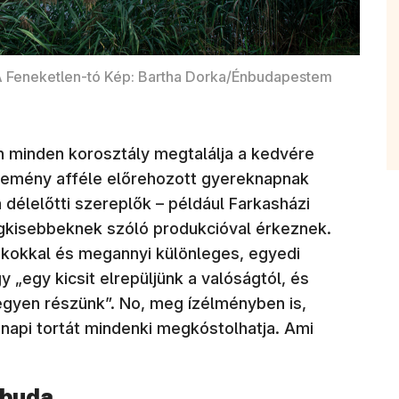
 Feneketlen-tó Kép: Bartha Dorka/Énbudapestem
n minden korosztály megtalálja a kedvére
semény afféle előrehozott gyereknapnak
 délelőtti szereplők – például Farkasházi
legkisebbeknek szóló produkcióval érkeznek.
tékokkal és megannyi különleges, egyedi
 „egy kicsit elrepüljünk a valóságtól, és
gyen részünk”. No, meg ízélményben is,
snapi tortát mindenki megkóstolhatja. Ami
jbuda