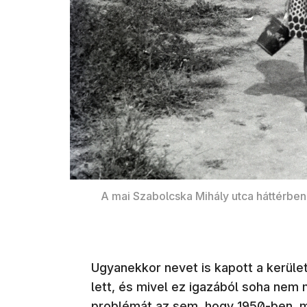
A mai Szabolcska Mihály utca háttérben
Ugyanekkor nevet is kapott a kerüle
lett, és mivel ez igazából soha nem
problémát az sem, hogy 1950-ben m