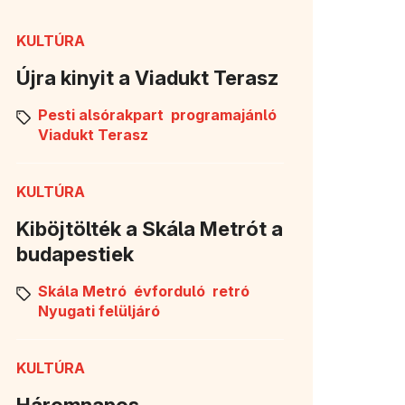
KULTÚRA
Újra kinyit a Viadukt Terasz
Pesti alsórakpart
programajánló
Viadukt Terasz
KULTÚRA
Kiböjtölték a Skála Metrót a
budapestiek
Skála Metró
évforduló
retró
Nyugati felüljáró
KULTÚRA
Háromnapos