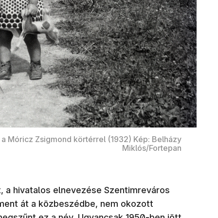
 a Móricz Zsigmond körtérrel (1932) Kép: Belházy
Miklós/Fortepan
t, a hivatalos elnevezése Szentimreváros
 ment át a közbeszédbe, nem okozott
egszűnt ez a név. Ugyancsak 1950-ben jött