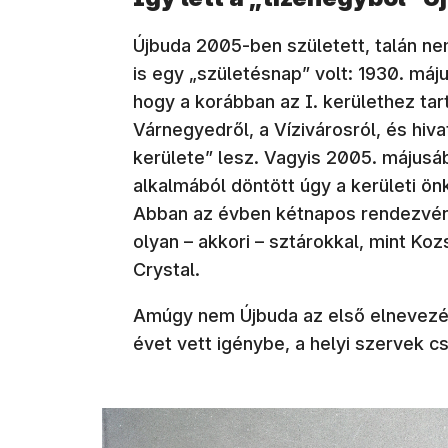
Újbuda 2005-ben született, talán n
is egy „születésnap” volt: 1930. máju
hogy a korábban az I. kerülethez tar
Várnegyedről, a Vízivárosról, és hi
kerülete” lesz. Vagyis 2005. májusáb
alkalmából döntött úgy a kerületi ö
Abban az évben kétnapos rendezvén
olyan – akkori – sztárokkal, mint Ko
Crystal.
Amúgy nem Újbuda az első elnevezése
évet vett igénybe, a helyi szervek