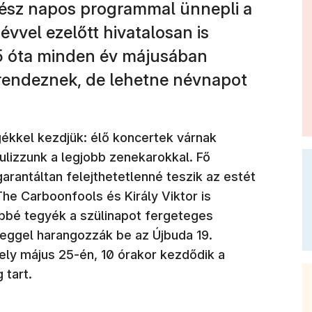
ész napos programmal ünnepli a
 évvel ezelőtt hivatalosan is
5 óta minden év májusában
rendeznek, de lehetne névnapot
ékkel kezdjük: élő koncertek várnak
lizzunk a legjobb zenekarokkal. Fő
arantáltan felejthetetlenné teszik az estét
he Carboonfools és Király Viktor is
bbé tegyék a szülinapot fergeteges
veggel harangozzák be az Újbuda 19.
ly május 25-én, 10 órakor kezdődik a
 tart.