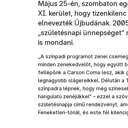
Május 25-én, szombaton eg
XI. kerület, hogy tizenkilenc
elnevezték Újbudának. 200
„születésnapi ünnepséget” 
is mondani.
„A színpadi programot zenei csemeg
minden zenekedvelőt, hogy együtt bu
fellépőnk a Carson Coma lesz, akik g
legnagyobb slágereikkel. Délután a T
színpadra lépnek, hogy még színese
hangulatú zenéjükkel” – ezzel a szö
születésnapja című rendezvényt, ame
Feneketlen-tónál, és este fél kilencig