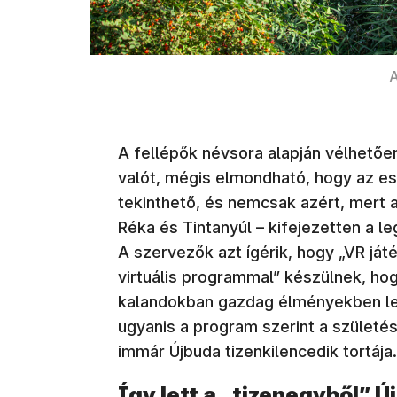
A
A fellépők névsora alapján vélhetőe
valót, mégis elmondható, hogy az e
tekinthető, és nemcsak azért, mert a
Réka és Tintanyúl – kifejezetten a 
A szervezők azt ígérik, hogy „VR já
virtuális programmal” készülnek, hogy
kalandokban gazdag élményekben le
ugyanis a program szerint a születé
immár Újbuda tizenkilencedik tortája.
Így lett a „tizenegyből” Ú