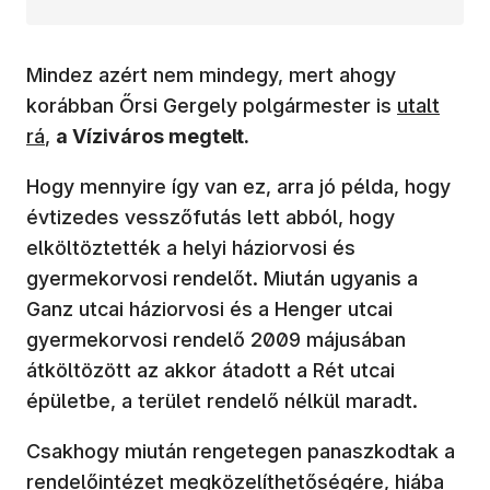
Mindez azért nem mindegy, mert ahogy
(új ablakb
korábban Őrsi Gergely polgármester is
utalt
rá
,
a Víziváros megtelt.
Hogy mennyire így van ez, arra jó példa, hogy
évtizedes vesszőfutás lett abból, hogy
elköltöztették a helyi háziorvosi és
gyermekorvosi rendelőt. Miután ugyanis a
Ganz utcai háziorvosi és a Henger utcai
gyermekorvosi rendelő 2009 májusában
átköltözött az akkor átadott a Rét utcai
épületbe, a terület rendelő nélkül maradt.
Csakhogy miután rengetegen panaszkodtak a
rendelőintézet megközelíthetőségére, hiába