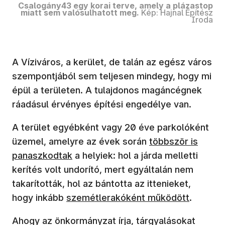
Csalogány43 egy korai terve, amely a plázastop
miatt sem valósulhatott meg.
Kép: Hajnal Építész
Iroda
A Víziváros, a kerület, de talán az egész város
szempontjából sem teljesen mindegy, hogy mi
épül a területen. A tulajdonos magáncégnek
ráadásul érvényes építési engedélye van.
A terület egyébként vagy 20 éve parkolóként
(új ablakban nyíli
üzemel, amelyre az évek során
többször is
panaszkodtak
a helyiek: hol a járda melletti
kerítés volt undorító, mert egyáltalán nem
takarították, hol az bántotta az ittenieket,
(új ablakban nyílik meg)
hogy inkább
szemétlerakóként működött
.
Ahogy az önkormányzat írja, tárgyalásokat