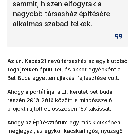
semmit, hiszen elfogytak a
nagyobb társasház építésére
alkalmas szabad telkek.
Az ún. Kapás21 nevű társasház az egyik utolsó
foghíjtelken épült fel, és akkor egyébként a
Bel-Buda egyetlen újlakás-fejlesztése volt.
Ahogy a portál írja, a II. kerület bel-budai
részén 2010-2016 között is mindössze 6
projekt rajtolt el, összesen 187 lakással.
(új ablakban nyílik meg)
Ahogy az Építészfórum
egy másik cikkében
megjegyzi, az egykor kacskaringós, nyüzsgő