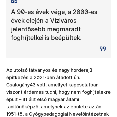
A 90-es évek vége, a 2000-es
évek elején a Víziváros
jelentősebb megmaradt
foghíjtelkei is beépültek.
Az utolsó látványos és nagy horderejű
építkezés a 2021-ben átadott ún.
Csalogány43 volt, amellyel kapcsolatban
(új ablakban nyílik meg)
viszont
érdemes tudni
, hogy nem foghíjtelekre
épült – itt állt első magyar állami
tanítónőképző, amelynek az épülete aztán
1951-től a Gyógypedagógiai Nevelőintézetnek