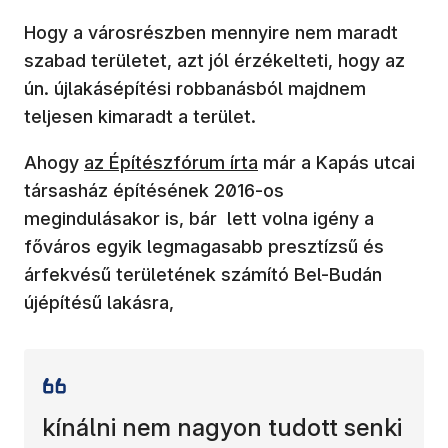
Hogy a városrészben mennyire nem maradt
szabad területet, azt jól érzékelteti, hogy az
ún. újlakásépítési robbanásból majdnem
teljesen kimaradt a terület.
(új ablakban nyílik meg)
Ahogy
az Építészfórum írta
már a Kapás utcai
társasház építésének 2016-os
megindulásakor is, bár lett volna igény a
főváros egyik legmagasabb presztízsű és
árfekvésű területének számító Bel-Budán
újépítésű lakásra,
kínálni nem nagyon tudott senki