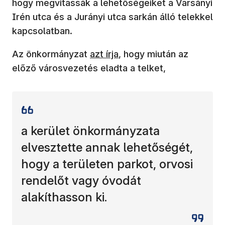
hogy megvitassák a lehetőségeiket a Varsányi
Irén utca és a Jurányi utca sarkán álló telekkel
kapcsolatban.
(új ablakban nyílik meg)
Az önkormányzat
azt írja
, hogy miután az
előző városvezetés eladta a telket,
a kerület önkormányzata
elvesztette annak lehetőségét,
hogy a területen parkot, orvosi
rendelőt vagy óvodát
alakíthasson ki.