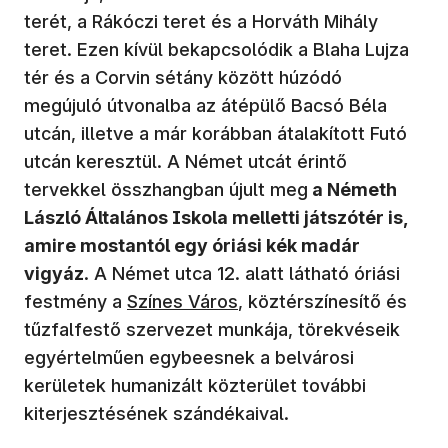
terét, a Rákóczi teret és a Horváth Mihály
teret. Ezen kívül bekapcsolódik a Blaha Lujza
tér és a Corvin sétány között húzódó
megújuló útvonalba az átépülő Bacsó Béla
utcán, illetve a már korábban átalakított Futó
utcán keresztül. A Német utcát érintő
tervekkel összhangban újult meg
a Németh
László Általános Iskola melletti játszótér is,
amire mostantól egy óriási kék madár
vigyáz
. A Német utca 12. alatt látható óriási
festmény a
Színes Város
, köztérszínesítő és
tűzfalfestő szervezet munkája, törekvéseik
egyértelműen egybeesnek a belvárosi
kerületek humanizált közterület további
kiterjesztésének szándékaival.