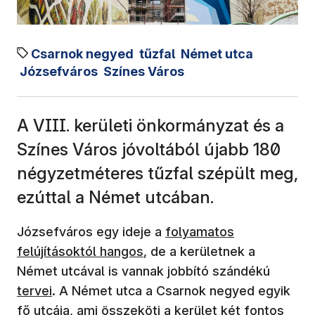
Csarnok negyed
tűzfal
Német utca
Józsefváros
Színes Város
A VIII. kerületi önkormányzat és a
Színes Város jóvoltából újabb 180
négyzetméteres tűzfal szépült meg,
ezúttal a Német utcában.
Józsefváros egy ideje a
folyamatos
felújításoktól hangos
, de a kerületnek a
Német utcával is vannak jobbító szándékú
tervei
. A Német utca a Csarnok negyed egyik
fő utcája, ami összeköti a kerület két fontos