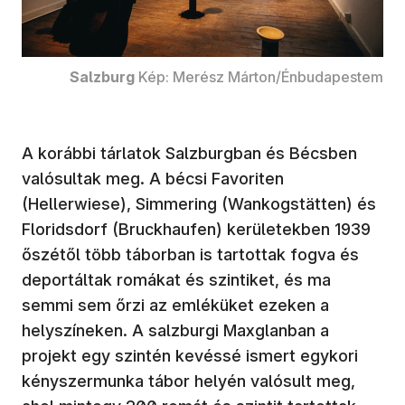
Salzburg
Kép: Merész Márton/Énbudapestem
A korábbi tárlatok Salzburgban és Bécsben
valósultak meg. A bécsi Favoriten
(Hellerwiese), Simmering (Wankogstätten) és
Floridsdorf (Bruckhaufen) kerületekben 1939
őszétől több táborban is tartottak fogva és
deportáltak romákat és szintiket, és ma
semmi sem őrzi az emléküket ezeken a
helyszíneken. A salzburgi Maxglanban a
projekt egy szintén kevéssé ismert egykori
kényszermunka tábor helyén valósult meg,