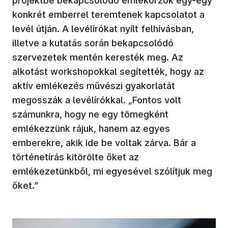
projektbe bekapcsolódó emlékőrzők egy-egy
konkrét emberrel teremtenek kapcsolatot a
levél útján. A levélírókat nyílt felhívásban,
illetve a kutatás során bekapcsolódó
szervezetek mentén keresték meg. Az
alkotást workshopokkal segítették, hogy az
aktív emlékezés művészi gyakorlatát
megosszák a levélírókkal. „Fontos volt
számunkra, hogy ne egy tömegként
emlékezzünk rájuk, hanem az egyes
emberekre, akik ide be voltak zárva. Bár a
történetírás kitörölte őket az
emlékezetünkből, mi egyesével szólítjuk meg
őket.”