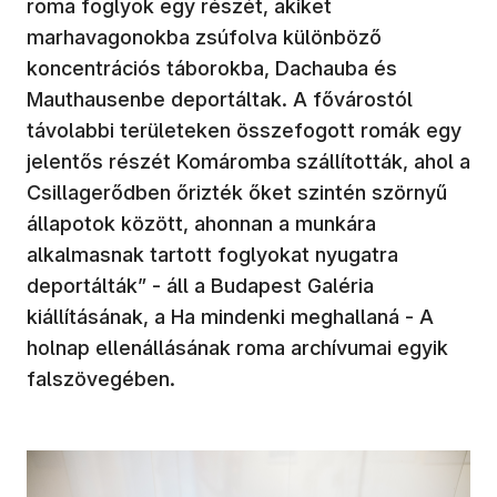
roma foglyok egy részét, akiket
marhavagonokba zsúfolva különböző
koncentrációs táborokba, Dachauba és
Mauthausenbe deportáltak. A fővárostól
távolabbi területeken összefogott romák egy
jelentős részét Komáromba szállították, ahol a
Csillagerődben őrizték őket szintén szörnyű
állapotok között, ahonnan a munkára
alkalmasnak tartott foglyokat nyugatra
deportálták” - áll a Budapest Galéria
kiállításának, a Ha mindenki meghallaná - A
holnap ellenállásának roma archívumai egyik
falszövegében.