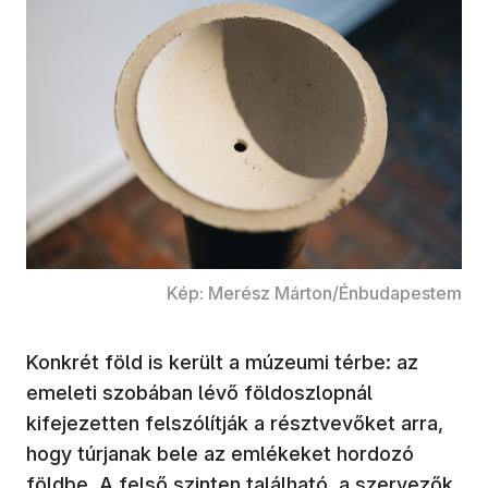
Kép: Merész Márton/Énbudapestem
Konkrét föld is került a múzeumi térbe: az
emeleti szobában lévő földoszlopnál
kifejezetten felszólítják a résztvevőket arra,
hogy túrjanak bele az emlékeket hordozó
földbe. A felső szinten található, a szervezők