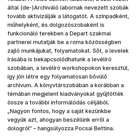
által (de-)Archiváló labornak nevezett szobák
tovább aktivizálják a látogatót. A színpadként,
műhelyként, és dolgozószobaként is
funkcionáló terekben a Depart szakmai
partnerei mutatják be a roma közösségben
zajló munkájukat, folyamatokat. Sőt, a levelek
írásába is bekapcsolódhatunk a levélíró
szobában, a levélíró workshopokon keresztül,
így jön létre egy folyamatosan bővülő
archívum. A könyvtárszobában a korábban a
témában megjelent kiadványokat gyűjtötték
össze a további informálódás céljából.
„Nagyon fontos, hogy a saját kezünkbe
vegyük azt, ahogyan beszélünk erről a
dologról” – hangsúlyozza Pocsai Bettina.