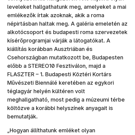
leveleket hallgathatunk meg, amelyeket a mai
emlékezők írtak azoknak, akik a roma
népirtásban haltak meg. A galéria emeletén az
alkotócsoport és budapesti roma szervezetek
kísérőprogramjai várják a látogatókat. A
kiállítás korábban Ausztriában és
Csehországban mutatkozott be, Budapesten
előbb a STEREO10 Fesztiválon, majd a
FLASZTER – 1. Budapesti Köztéri Kortárs
Művészeti Biennálé keretében az egykori
téglagyár helyén kültéren volt
meghallgatható, most pedig a múzeumi térbe
költözve a korábbi helyszínek anyagait is
bemutatják.
„Hogyan állíthatunk emléket olyan