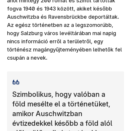
ahol mintegy 200 romát és szintit tartottak
fogva 1940 és 1943 között, akiket később
Auschwitzba és Ravensbrückbe deportáltak.
Az egész történetben az a legszomorúbb,
hogy Salzburg város levéltárában mai napig
nincs információ erről a területről, egy
történész magángyűjteményében lelhetők fel
csupán a nevek.
Szimbolikus, hogy valóban a
föld mesélte el a történetüket,
amikor Auschwitzban
évtizedekkel később a föld alól