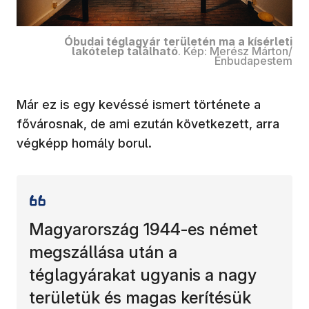
Óbudai téglagyár területén ma a kísérleti
lakótelep található
. Kép: Merész Márton/
Énbudapestem
Már ez is egy kevéssé ismert története a
fővárosnak, de ami ezután következett, arra
végképp homály borul.
Magyarország 1944-es német
megszállása után a
téglagyárakat ugyanis a nagy
területük és magas kerítésük