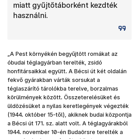
miatt gyűjtőtáborként kezdték
használni.
„A Pest környékén begyűjtött romákat az
óbudai téglagyárban terelték, zsidó
honfitársaikkal együtt. A Bécsi út két oldalán
fekvő gyárakban várták sorsukat a
téglaszárító tárolókba terelve, borzalmas
körülmények között. Összeterelésüket és
üldözésüket a nyilas keretlegények végezték
(1944. október 15-től), akiknek budai központja
a Bécsi út 171. sz. alatt volt. A téglagyárakból
1944. november 10-én Budaörsre terelték a