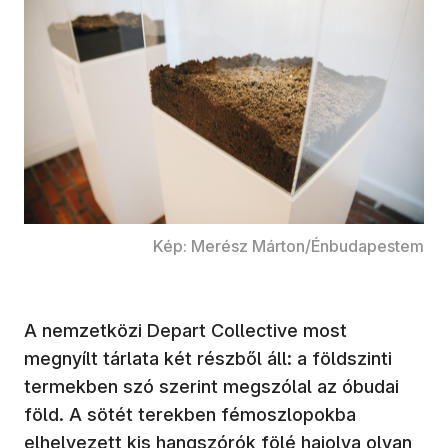
Kép: Merész Márton/Énbudapestem
A nemzetközi Depart Collective most
megnyílt tárlata két részből áll: a földszinti
termekben szó szerint megszólal az óbudai
föld. A sötét terekben fémoszlopokba
elhelyezett kis hangszórók fölé hajolva olyan