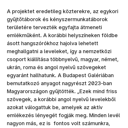
A projektet eredetileg közterekre, az egykori
gyűjtőtáborok és kényszermunkatáborok
területére tervezték egyfajta átmeneti
emlékműként. A korábbi helyszíneken földbe
ásott hangszórókhoz hajolva lehetett
meghallgatni a leveleket, így a nemzetközi
csoport kiállítása többnyelvű, magyar, német,
ukrán, roma és angol nyelvű szövegeket
egyaránt hallhatunk. A Budapest Galériában
bemutatkozó anyagot nagyrészt 2023-ban
Magyarországon gyűjtötték. „Ezek mind friss
szövegek, a korábbi angol nyelvű levelekből
azokat válogattuk be, amelyek az aktív
emlékezés lényegét fogják meg. Minden levél
nagyon más, ez is fontos volt számunkra,