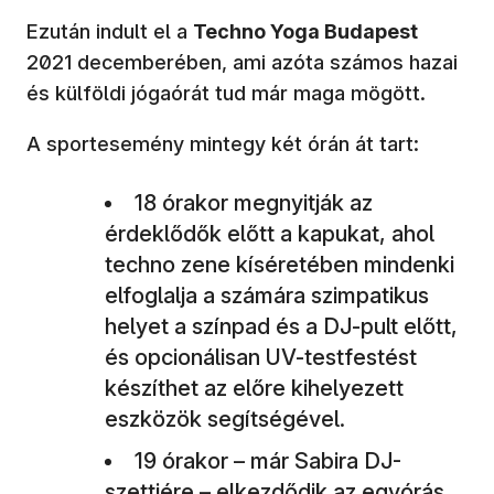
Ezután indult el a
Techno Yoga Budapest
2021 decemberében, ami azóta számos hazai
és külföldi jógaórát tud már maga mögött.
A sportesemény mintegy két órán át tart:
18 órakor megnyitják az
érdeklődők előtt a kapukat, ahol
techno zene kíséretében mindenki
elfoglalja a számára szimpatikus
helyet a színpad és a DJ-pult előtt,
és opcionálisan UV-testfestést
készíthet az előre kihelyezett
eszközök segítségével.
19 órakor – már Sabira DJ-
szettjére – elkezdődik az egyórás