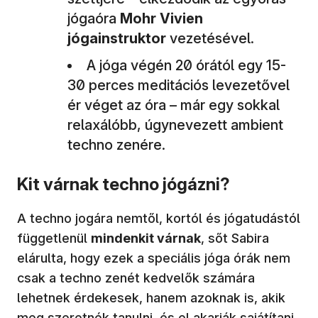
jógaóra
Mohr Vivien
jógainstruktor
vezetésével.
A jóga végén 20 órától egy 15-
30 perces meditációs levezetővel
ér véget az óra – már egy sokkal
relaxálóbb, úgynevezett ambient
techno zenére.
Kit várnak techno jógázni?
A techno jogára nemtől, kortól és jógatudástól
függetlenül
mindenkit várnak
, sőt Sabira
elárulta, hogy ezek a speciális jóga órák nem
csak a techno zenét kedvelők számára
lehetnek érdekesek, hanem azoknak is, akik
meg szeretnék tanulni, és el akarják sajátítani