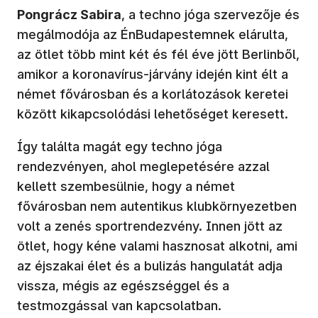
Pongrácz Sabira
, a techno jóga szervezője és
megálmodója az ÉnBudapestemnek elárulta,
az ötlet több mint két és fél éve jött Berlinből,
amikor a koronavírus-járvány idején kint élt a
német fővárosban és a korlátozások keretei
között kikapcsolódási lehetőséget keresett.
Így találta magát egy techno jóga
rendezvényen, ahol meglepetésére azzal
kellett szembesülnie, hogy a német
fővárosban nem autentikus klubkörnyezetben
volt a zenés sportrendezvény. Innen jött az
ötlet, hogy kéne valami hasznosat alkotni, ami
az éjszakai élet és a bulizás hangulatát adja
vissza, mégis az egészséggel és a
testmozgással van kapcsolatban.