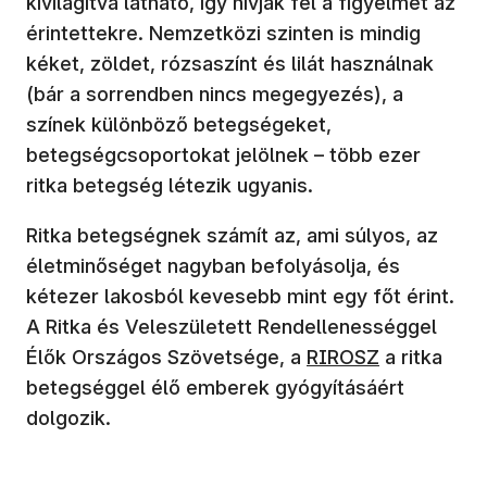
kivilágítva látható, így hívják fel a figyelmet az
érintettekre. Nemzetközi szinten is mindig
kéket, zöldet, rózsaszínt és lilát használnak
(bár a sorrendben nincs megegyezés), a
színek különböző betegségeket,
betegségcsoportokat jelölnek – több ezer
ritka betegség létezik ugyanis.
Ritka betegségnek számít az, ami súlyos, az
életminőséget nagyban befolyásolja, és
kétezer lakosból kevesebb mint egy főt érint.
A Ritka és Veleszületett Rendellenességgel
Élők Országos Szövetsége, a
RIROSZ
a ritka
betegséggel élő emberek gyógyításáért
dolgozik.