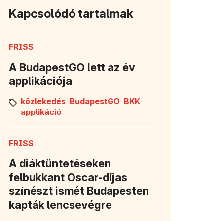
Kapcsolódó tartalmak
FRISS
A BudapestGO lett az év
applikációja
közlekedés
BudapestGO
BKK
applikáció
FRISS
A diáktüntetéseken
felbukkant Oscar-díjas
színészt ismét Budapesten
kapták lencsevégre