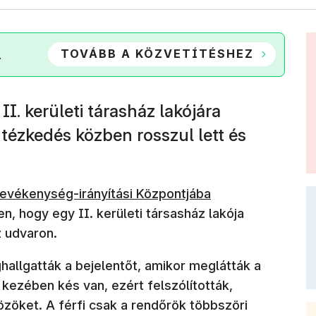
TOVÁBB A KÖZVETÍTÉSHEZ
.
I. kerületi tárasház lakójára
intézkedés közben rosszul lett és
evékenység-irányítási Központjába
n, hogy egy II. kerületi társasház lakója
z udvaron.
hallgatták a bejelentőt, amikor meglátták a
t kezében kés van, ezért felszólították,
özöket. A férfi csak a rendőrök többszöri