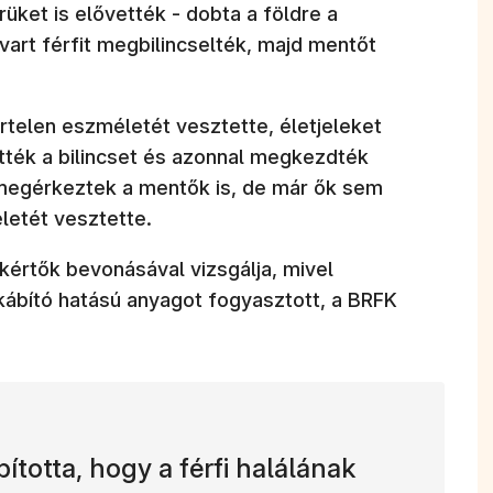
rüket is elővették - dobta a földre a
vart férfit megbilincselték, majd mentőt
rtelen eszméletét vesztette, életjeleket
tték a bilincset és azonnal megkezdték
 megérkeztek a mentők is, de már ők sem
életét vesztette.
kértők bevonásával vizsgálja, mivel
 kábító hatású anyagot fogyasztott, a BRFK
totta, hogy a férfi halálának