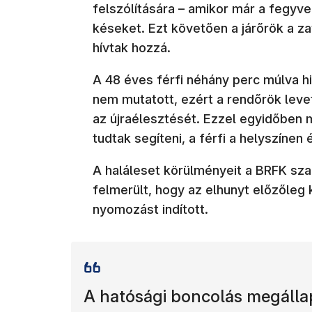
felszólítására – amikor már a fegyve
késeket. Ezt követően a járőrök a za
hívtak hozzá.
A 48 éves férfi néhány perc múlva hi
nem mutatott, ezért a rendőrök leve
az újraélesztését. Ezzel egyidőben
tudtak segíteni, a férfi a helyszínen 
A haláleset körülményeit a BRFK sza
felmerült, hogy az elhunyt előzőleg
nyomozást indított.
A hatósági boncolás megállapí