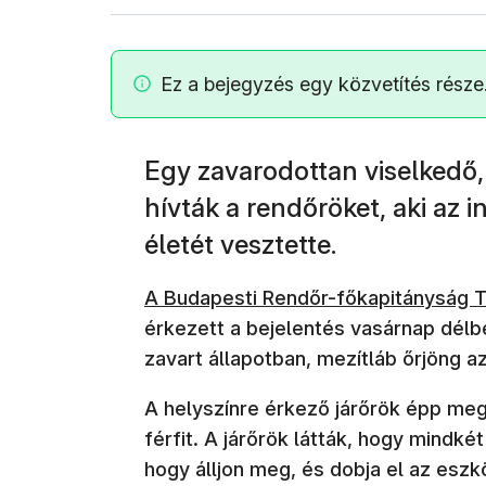
Ez a bejegyzés egy közvetítés része
Egy zavarodottan viselkedő, I
hívták a rendőröket, aki az 
életét vesztette.
A Budapesti Rendőr-főkapitányság T
érkezett a bejelentés vasárnap délbe
zavart állapotban, mezítláb őrjöng a
A helyszínre érkező járőrök épp meg
férfit. A járőrök látták, hogy mindké
hogy álljon meg, és dobja el az eszk