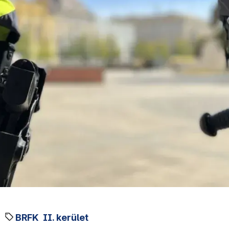
BRFK
II. kerület