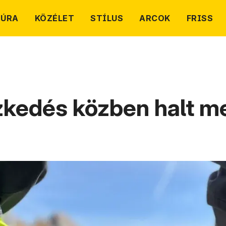
TÚRA
KÖZÉLET
STÍLUS
ARCOK
FRISS
zkedés közben halt me