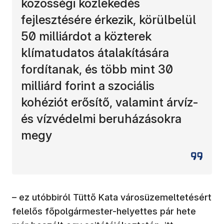
közösségi közlekedés
fejlesztésére érkezik, körülbelül
50 milliárdot a közterek
klímatudatos átalakítására
fordítanak, és több mint 30
milliárd forint a szociális
kohéziót erősítő, valamint árvíz-
és vízvédelmi beruházásokra
megy
– ez utóbbiról Tüttő Kata váro​süzemeltetésért
felelős főpolgármester-helyettes pár hete