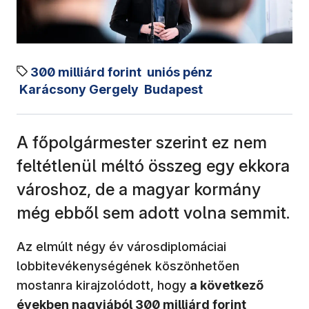
300 milliárd forint
uniós pénz
Karácsony Gergely
Budapest
A főpolgármester szerint ez nem
feltétlenül méltó összeg egy ekkora
városhoz, de a magyar kormány
még ebből sem adott volna semmit.
Az elmúlt négy év városdiplomáciai
lobbitevékenységének köszönhetően
mostanra kirajzolódott, hogy
a következő
években nagyjából 300 milliárd forint