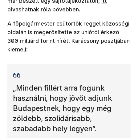
már beszélt egy sajtótájékoztatón,
itt
olvashatnak róla bővebben
.
A főpolgármester csütörtök reggel közösségi
oldalán is megerősítette az uniótól érkező
300 milliárd forint hírét. Karácsony posztjában
kiemeli:
„Minden fillért arra fogunk
használni, hogy jövőt adjunk
Budapestnek, hogy egy még
zöldebb, szolidárisabb,
szabadabb hely legyen”.