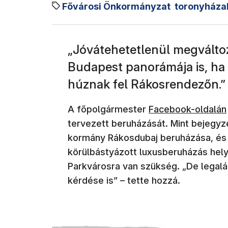
Fővárosi Önkormányzat
toronyháza
„Jóvátehetetlenül megváltoz
Budapest panorámája is, ha
húznak fel Rákosrendezőn.”
(új ablakban nyíli
A főpolgármester
Facebook-oldalán
tervezett beruházását. Mint bejegyz
kormány Rákosdubaj beruházása, és
körülbástyázott luxusberuházás hely
Parkvárosra van szükség. „De legalá
kérdése is” – tette hozzá.