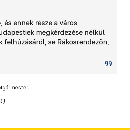
 és ennek része a város
budapestiek megkérdezése nélkül
k felhúzásáról, se Rákosrendezőn,
olgármester.
 )