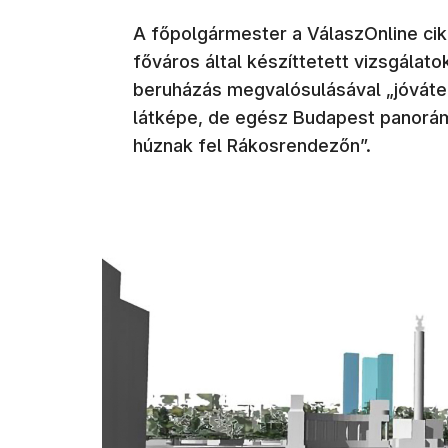
A főpolgármester a VálaszOnline cik
főváros által készíttetett vizsgálat
beruházás megvalósulásával „jóváte
látképe, de egész Budapest panorám
húznak fel Rákosrendezőn”.