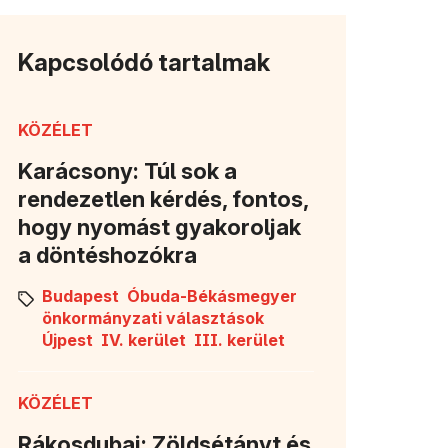
Kapcsolódó tartalmak
KÖZÉLET
Karácsony: Túl sok a
rendezetlen kérdés, fontos,
hogy nyomást gyakoroljak
a döntéshozókra
Budapest
Óbuda-Békásmegyer
önkormányzati választások
Újpest
IV. kerület
III. kerület
KÖZÉLET
Rákosdubaj: Zöldsétányt és