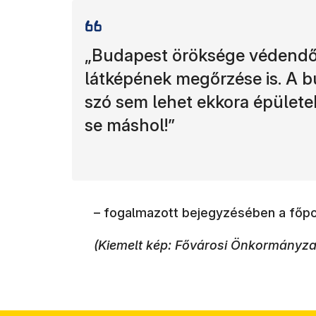
„Budapest öröksége védendő,
látképének megőrzése is. A 
szó sem lehet ekkora épülete
se máshol!”
– fogalmazott bejegyzésében a főp
(Kiemelt kép: Fővárosi Önkormányzat