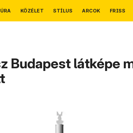
TÚRA
KÖZÉLET
STÍLUS
ARCOK
FRISS
z Budapest látképe 
t