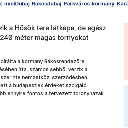
k
miniDubaj
Rákosdubaj
Parkváros
kormány
Kar
ik a Hősök tere látképe, de egész
 240 méter magas tornyokat
k meg)
bírálta a kormány Rákosrendezőre
ésében írta, számos sebből vérzik a
 szerinte nemzetközi szerződésben
ett a budapestiek érdekét szolgáló
bb ennyire fontos a tervezett toronyházak