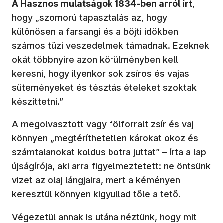
A Hasznos mulatságok 1834-ben arról írt
,
hogy „szomorú tapasztalás az, hogy
különösen a farsangi és a böjti időkben
számos tűzi veszedelmek támadnak. Ezeknek
okát többnyire azon körülményben kell
keresni, hogy ilyenkor sok zsíros és vajas
süteményeket és tésztás ételeket szoktak
készíttetni.”
A megolvasztott vagy fölforralt zsír és vaj
könnyen „megtéríthetetlen károkat okoz és
számtalanokat koldus botra juttat” – írta a lap
újságírója, aki arra figyelmeztetett: ne öntsünk
vizet az olaj lángjaira, mert a kéményen
keresztül könnyen kigyullad tőle a tető.
Végezetül annak is utána néztünk, hogy mit