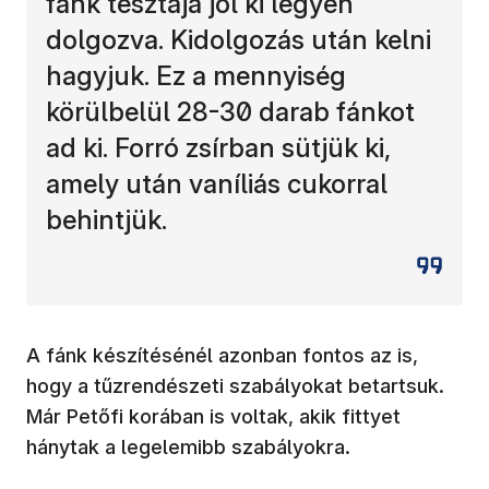
fánk tésztája jól ki legyen
dolgozva. Kidolgozás után kelni
hagyjuk. Ez a mennyiség
körülbelül 28-30 darab fánkot
ad ki. Forró zsírban sütjük ki,
amely után vaníliás cukorral
behintjük.
A fánk készítésénél azonban fontos az is,
hogy a tűzrendészeti szabályokat betartsuk.
Már Petőfi korában is voltak, akik fittyet
hánytak a legelemibb szabályokra.