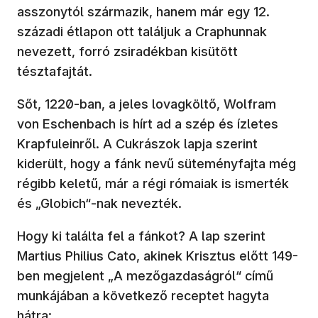
asszonytól származik, hanem már egy 12.
századi étlapon ott találjuk a Craphunnak
nevezett, forró zsiradékban kisütött
tésztafajtát.
Sőt, 1220-ban, a jeles lovagköltő, Wolfram
von Eschenbach is hírt ad a szép és ízletes
Krapfuleinről. A Cukrászok lapja szerint
kiderült, hogy a fánk nevű süteményfajta még
régibb keletű, már a régi rómaiak is ismerték
és „Globich“-nak nevezték.
Hogy ki találta fel a fánkot? A lap szerint
Martius Philius Cato, akinek Krisztus előtt 149-
ben megjelent „A mezőgazdaságról“ című
munkájában a következő receptet hagyta
hátra: