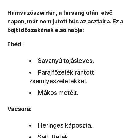
Hamvazószerdán, a farsang utáni első
napon, már nem jutott hús az asztalra. Ez a
böjt időszakának első napja:
Ebéd:
Savanyú tojásleves.
Parajfőzelék rántott
zsemlyeszeletekkel.
Mákos metélt.
Vacsora:
Heringes káposzta.
Sajt. Retek.