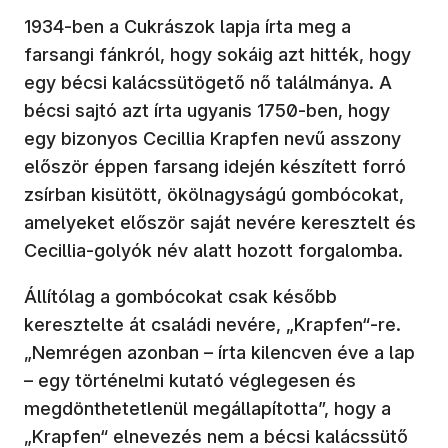
1934-ben a Cukrászok lapja írta meg a
farsangi fánkról, hogy sokáig azt hitték, hogy
egy bécsi kalácssütögető nő találmánya. A
bécsi sajtó azt írta ugyanis 1750-ben, hogy
egy bizonyos Cecillia Krapfen nevű asszony
először éppen farsang idején készített forró
zsírban kisütött, ökölnagyságú gombócokat,
amelyeket először saját nevére keresztelt és
Cecillia-golyók név alatt hozott forgalomba.
Állítólag a gombócokat csak később
keresztelte át családi nevére, „Krapfen“-re.
„Nemrégen azonban – írta kilencven éve a lap
– egy történelmi kutató véglegesen és
megdönthetetlenül megállapította”, hogy a
„Krapfen“ elnevezés nem a bécsi kalácssütő