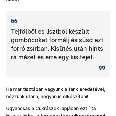
Tejfölből és lisztből készült
gombócokat formálj és süsd ezt
forró zsírban. Kisütés után hints
rá mézet és erre egy kis tejet.
Ha már tisztában vagyunk a fánk eredetével,
nézzünk utána, hogyan is elkészíteni!
Ugyancsak a Cukrászok lapjában ezt írta
Hradek Ede: „
a farsangi fánk elkészítésénél