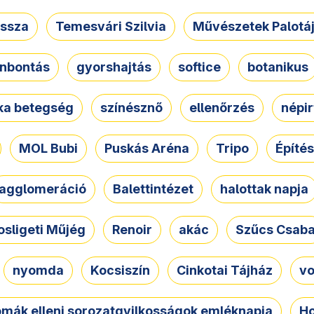
ssza
Temesvári Szilvia
Művészetek Palotá
nbontás
gyorshajtás
softice
botanikus
tka betegség
színésznő
ellenőrzés
népir
MOL Bubi
Puskás Aréna
Tripo
Építés
agglomeráció
Balettintézet
halottak napja
osligeti Műjég
Renoir
akác
Szűcs Csab
nyomda
Kocsiszín
Cinkotai Tájház
vo
omák elleni sorozatgyilkosságok emléknapja
Ho