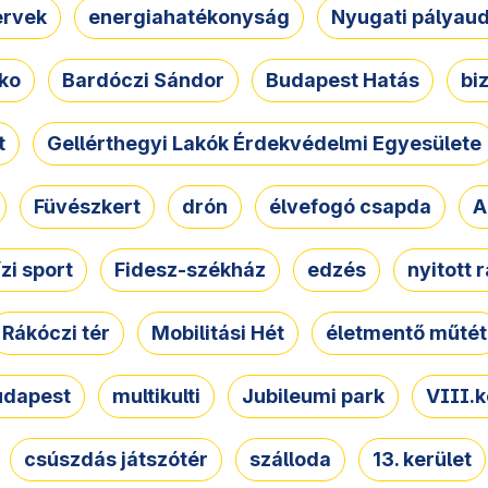
ervek
energiahatékonyság
Nyugati pályau
ko
Bardóczi Sándor
Budapest Hatás
bi
t
Gellérthegyi Lakók Érdekvédelmi Egyesülete
Füvészkert
drón
élvefogó csapda
A
ízi sport
Fidesz-székház
edzés
nyitott 
Rákóczi tér
Mobilitási Hét
életmentő műtét
udapest
multikulti
Jubileumi park
VIII.k
csúszdás játszótér
szálloda
13. kerület