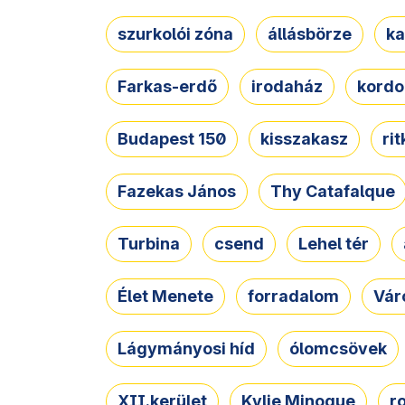
szurkolói zóna
állásbörze
ka
Farkas-erdő
irodaház
kordo
Budapest 150
kisszakasz
ri
Fazekas János
Thy Catafalque
Turbina
csend
Lehel tér
Élet Menete
forradalom
Vár
Lágymányosi híd
ólomcsövek
XII.kerület
Kylie Minogue
r