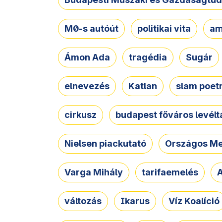
M0-s autóút
politikai vita
am
Ámon Ada
tragédia
Sugár
elnevezés
Katlan
slam poet
cirkusz
budapest főváros levélt
Nielsen piackutató
Országos Me
Varga Mihály
tarifaemelés
A
változás
Ikarus
Víz Koalíció