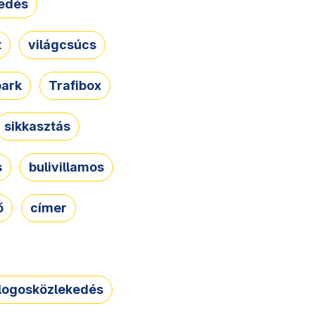
edés
t
világcsúcs
park
Trafibox
sikkasztás
s
bulivillamos
ő
címer
logosközlekedés