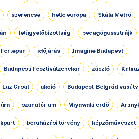
szerencse
hello europa
Skála Metró
zán
felügyelőbizottság
pedagógussztrájk
Fortepan
időjárás
Imagine Budapest
Budapesti Fesztiválzenekar
zászló
Kalau
Luz Casal
akció
Budapest-Belgrád vasútv
zúra
szanatórium
Miyawaki erdő
Arany
akpart
beruházási törvény
képzőművészet