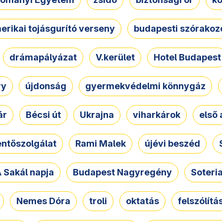
erikai tojásgurító verseny
budapesti szórakoz
drámapályázat
V.kerület
Hotel Budapest
ry
újdonság
gyermekvédelmi könnygáz
ár
Bécsi út
Ukrajna
viharkárok
első 
ntőszolgálat
Rami Malek
újévi beszéd
 Sakál napja
Budapest Nagyregény
Soteri
Nemes Dóra
troli
oktatás
felszólítá