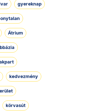
dvar
gyereknap
zonytalan
Átrium
bbázia
rakpart
kedvezmény
erület
körvasút