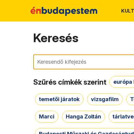
KUL
Keresés
Keresés
Szűrés címkék szerint
európa 
temetői járatok
vizsgafilm
T
Marci
Hanga Zoltán
tárlatv
Budapesti Műszaki és Gazdaságtu