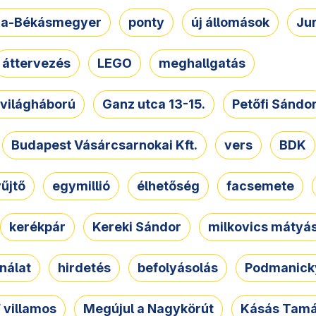
a-Békásmegyer
ponty
új állomások
Ju
áttervezés
LEGO
meghallgatás
. világháború
Ganz utca 13-15.
Petőfi Sándo
Budapest Vásárcsarnokai Kft.
vers
BDK
űjtő
egymillió
élhetőség
facsemete
kerékpár
Kereki Sándor
milkovics mátyá
nálat
hirdetés
befolyásolás
Podmanicky
 villamos
Megújul a Nagykörút
Kásás Tam