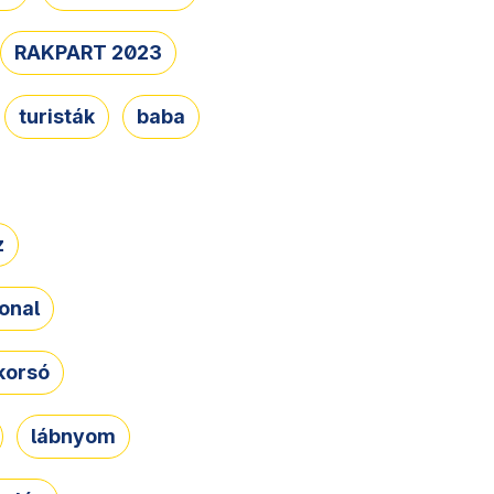
RAKPART 2023
turisták
baba
z
onal
korsó
lábnyom