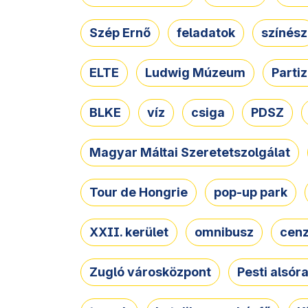
Szép Ernő
feladatok
színész
ELTE
Ludwig Múzeum
Parti
BLKE
víz
csiga
PDSZ
Magyar Máltai Szeretetszolgálat
Tour de Hongrie
pop-up park
XXII. kerület
omnibusz
cen
Zugló városközpont
Pesti alsór