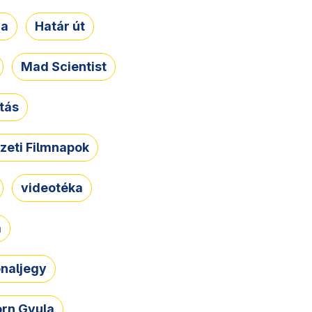
ja
Határ út
Mad Scientist
tás
zeti Filmnapok
videotéka
a
naljegy
rn Gyula