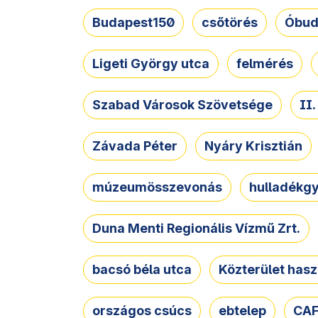
Budapest150
csőtörés
Óbud
Ligeti György utca
felmérés
Szabad Városok Szövetsége
II
Závada Péter
Nyáry Krisztián
múzeumösszevonás
hulladékgy
Duna Menti Regionális Vízmű Zrt.
bacsó béla utca
Közterület hasz
országos csúcs
ebtelep
CAF