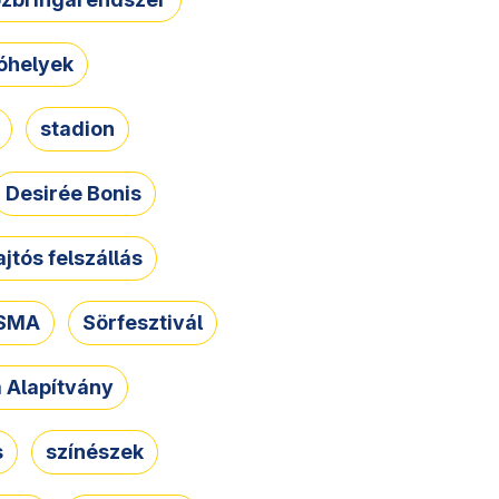
óhelyek
stadion
Desirée Bonis
ajtós felszállás
SMA
Sörfesztivál
a Alapítvány
s
színészek