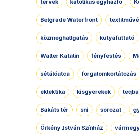
tervek
katolikus egyházfő
K
Belgrade Waterfront
textilművé
közmeghallgatás
kutyafuttató
Walter Katalin
fényfestés
M
sétálóutca
forgalomkorlátozás
eklektika
kisgyerekek
teqba
Bakáts tér
sni
sorozat
g
Örkény István Színház
vármegy