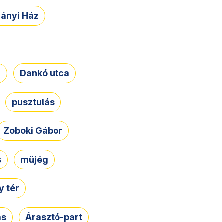
rányi Ház
r
Dankó utca
pusztulás
Zoboki Gábor
s
műjég
 tér
ás
Árasztó-part