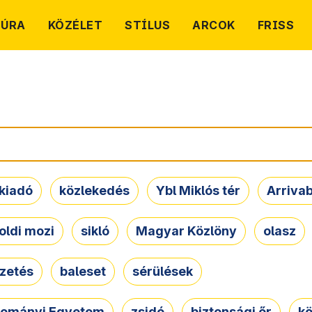
TÚRA
KÖZÉLET
STÍLUS
ARCOK
FRISS
kiadó
közlekedés
Ybl Miklós tér
Arriva
oldi mozi
sikló
Magyar Közlöny
olasz
ezetés
baleset
sérülések
dományi Egyetem
zsidó
biztonsági őr
kö