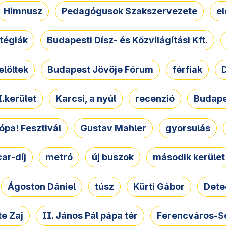
Himnusz
Pedagógusok Szakszervezete
e
atégiák
Budapesti Dísz- és Közvilágítási Kft.
elöltek
Budapest Jövője Fórum
férfiak
D
.kerület
Karcsi, a nyúl
recenzió
Budape
ópa! Fesztivál
Gustav Mahler
gyorsulás
ar-díj
metró
új buszok
második kerület
Ágoston Dániel
túsz
Kürti Gábor
Dete
e Zaj
II. János Pál pápa tér
Ferencváros-S