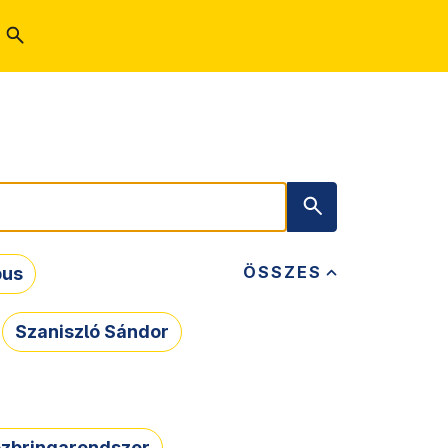
ÖSSZES
bus
Szaniszló Sándor
zbringarendszer