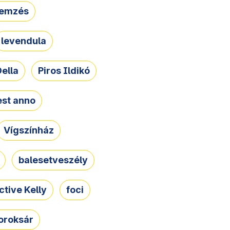
lemzés
levendula
ella
Piros Ildikó
st anno
Vígszínház
balesetveszély
ctive Kelly
foci
oroksár