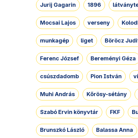
Jurij Gagarin
1896
látványt
Mocsai Lajos
verseny
Kolod
munkagép
liget
Böröcz Judi
Ferenc József
Bereményi Géza
csúszdadomb
Pion István
v
Muhi András
Kőrösy-sétány
Szabó Ervin könyvtár
FKF
B
Brunszkó László
Balassa Anna