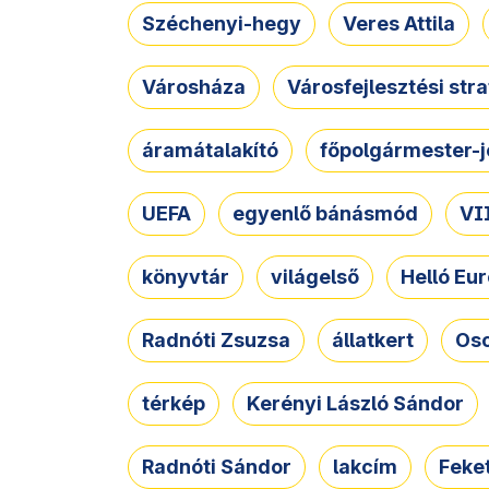
Széchenyi-hegy
Veres Attila
Városháza
Városfejlesztési str
áramátalakító
főpolgármester-j
UEFA
egyenlő bánásmód
VII
könyvtár
világelső
Helló Eur
Radnóti Zsuzsa
állatkert
Osc
térkép
Kerényi László Sándor
Radnóti Sándor
lakcím
Feket