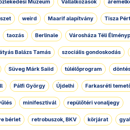
özlekedési Múzeum
Vállalkozások
áremelk
szet
weird
Maarif alapítvány
Tisza Pér
taozás
Berlinale
Városháza Téli Élmény
átyás Balázs Tamás
szociális gondoskodás
Süveg Márk Saiid
túlélőprogram
dönté
ll
Pálfi György
Újdelhi
Farkasréti temet
yűlés
minifesztivál
repülőtéri vonaljegy
e bérlet
retrobuszok, BKV
körjárat
gya