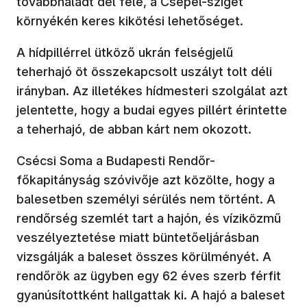
továbbhaladt dél felé, a Csepel-sziget
környékén keres kikötési lehetőséget.
A hídpillérrel ütköző ukrán felségjelű
teherhajó öt összekapcsolt uszályt tolt déli
irányban. Az illetékes hídmesteri szolgálat azt
jelentette, hogy a budai egyes pillért érintette
a teherhajó, de abban kárt nem okozott.
Csécsi Soma a Budapesti Rendőr-
főkapitányság szóvivője azt közölte, hogy a
balesetben személyi sérülés nem történt. A
rendőrség szemlét tart a hajón, és víziközmű
veszélyeztetése miatt büntetőeljárásban
vizsgálják a baleset összes körülményét. A
rendőrök az ügyben egy 62 éves szerb férfit
gyanúsítottként hallgattak ki. A hajó a baleset