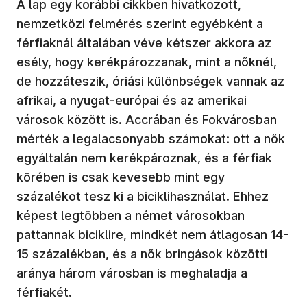
(új ablakban nyílik meg)
A lap egy
korábbi cikkben
hivatkozott,
nemzetközi felmérés szerint egyébként a
férfiaknál általában véve kétszer akkora az
esély, hogy kerékpározzanak, mint a nőknél,
de hozzáteszik, óriási különbségek vannak az
afrikai, a nyugat-európai és az amerikai
városok között is. Accrában és Fokvárosban
mérték a legalacsonyabb számokat: ott a nők
egyáltalán nem kerékpároznak, és a férfiak
körében is csak kevesebb mint egy
százalékot tesz ki a biciklihasználat. Ehhez
képest legtöbben a német városokban
pattannak biciklire, mindkét nem átlagosan 14-
15 százalékban, és a nők bringások közötti
aránya három városban is meghaladja a
férfiakét.