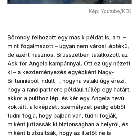
Kép: Youtube/KEK
Böröndy felhozott egy másik példát is, ami –
mint fogalmazott – ugyan nem városi léptékű,
de azért hasznos. Brüsszelben találkozott az
Ask for Angela kampánnyal. Ott ez úgy nézett
ki – a kezdeményezés egyébként Nagy-
Britanniából indult –, hogyha valaki úgy érezi,
hogy a randipartnere például túllép egy határt,
akkor a pulthoz lép, és kér egy Angela nevű
koktélt, a kiképzett személyzet pedig ebből
tudni fogja, hogy bajban van, tudni fogják,
miként juttassák ki biztonságban a helyről, és
miként biztosítsák, hogy az illetőt ne is