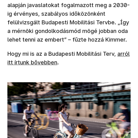
alapján javaslatokat fogalmazott meg a 2030-
ig érvényes, szabályos időközönként
felülvizsgált Budapesti Mobilitási Tervbe. „Így
a mérnöki gondolkodásmód mögé jobban oda
lehet tenni az embert” – fűzte hozzá Kimmer.
(új abla
Hogy mi is az a Budapesti Mobilitási Terv,
arról
itt írtunk bővebben
.