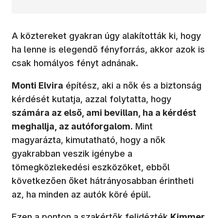
A köztereket gyakran úgy alakították ki, hogy
ha lenne is elegendő fényforrás, akkor azok is
csak homályos fényt adnának.
Monti Elvira
építész, aki a nők és a biztonság
kérdését kutatja, azzal folytatta, hogy
számára az első, ami bevillan, ha a kérdést
meghallja, az autóforgalom
. Mint
magyarázta, kimutatható, hogy a nők
gyakrabban veszik igénybe a
tömegközlekedési eszközöket, ebből
következően őket hátrányosabban érintheti
az, ha minden az autók köré épül.
Ezen a ponton a szakértők felidézték
Kimmer