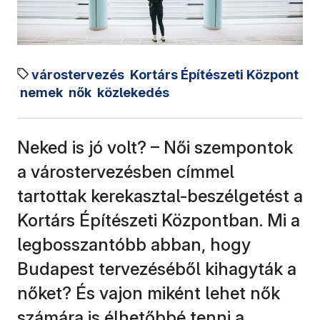
várostervezés
Kortárs Építészeti Központ
nemek
nők
közlekedés
Neked is jó volt? – Női szempontok
a várostervezésben címmel
tartottak kerekasztal-beszélgetést a
Kortárs Építészeti Központban. Mi a
legbosszantóbb abban, hogy
Budapest tervezéséből kihagyták a
nőket? És vajon miként lehet nők
számára is élhetőbbé tenni a