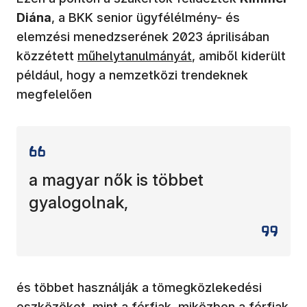
Diána
, a BKK senior ügyfélélmény- és
elemzési menedzserének 2023 áprilisában
(új ablakban nyílik meg)
közzétett
műhelytanulmányát
, amiből kiderült
például, hogy a nemzetközi trendeknek
megfelelően
a magyar nők is többet
gyalogolnak,
és többet használják a tömegközlekedési
eszközöket, mint a férfiak, miközben a férfiak