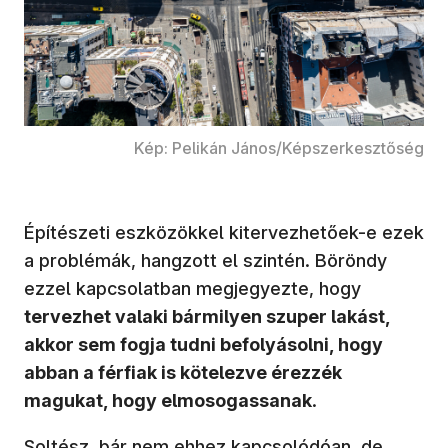
Kép: Pelikán János/Képszerkesztőség
Építészeti eszközökkel kitervezhetőek-e ezek
a problémák, hangzott el szintén. Böröndy
ezzel kapcsolatban megjegyezte, hogy
tervezhet valaki bármilyen szuper lakást,
akkor sem fogja tudni befolyásolni, hogy
abban a férfiak is kötelezve érezzék
magukat, hogy elmosogassanak
.
Soltész, bár nem ehhez kapcsolódóan, de