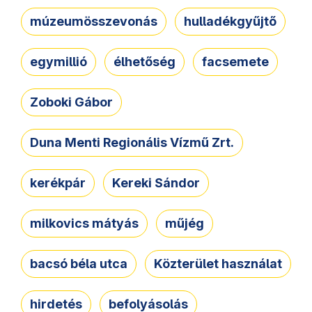
múzeumösszevonás
hulladékgyűjtő
egymillió
élhetőség
facsemete
Zoboki Gábor
Duna Menti Regionális Vízmű Zrt.
kerékpár
Kereki Sándor
milkovics mátyás
műjég
bacsó béla utca
Közterület használat
hirdetés
befolyásolás