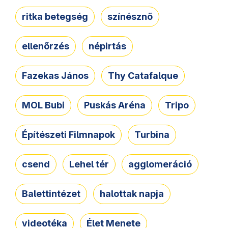
ritka betegség
színésznő
ellenőrzés
népirtás
Fazekas János
Thy Catafalque
MOL Bubi
Puskás Aréna
Tripo
Építészeti Filmnapok
Turbina
csend
Lehel tér
agglomeráció
Balettintézet
halottak napja
videotéka
Élet Menete