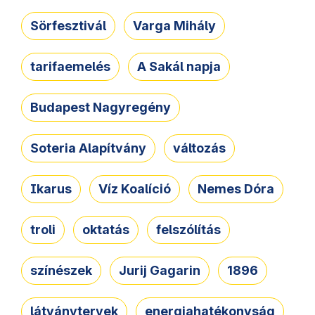
Sörfesztivál
Varga Mihály
tarifaemelés
A Sakál napja
Budapest Nagyregény
Soteria Alapítvány
változás
Ikarus
Víz Koalíció
Nemes Dóra
troli
oktatás
felszólítás
színészek
Jurij Gagarin
1896
látványtervek
energiahatékonyság