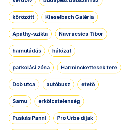
kérdőív
Budapest Bábszínház
körözött
Kieselbach Galéria
Apáthy-szikla
Navracsics Tibor
hamuládás
hálózat
parkolási zóna
Harminckettesek tere
Dob utca
autóbusz
etető
Samu
erkölcstelenség
Puskás Panni
Pro Urbe díjak