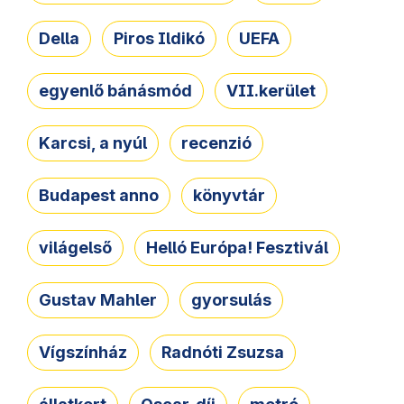
Della
Piros Ildikó
UEFA
egyenlő bánásmód
VII.kerület
Karcsi, a nyúl
recenzió
Budapest anno
könyvtár
világelső
Helló Európa! Fesztivál
Gustav Mahler
gyorsulás
Vígszínház
Radnóti Zsuzsa