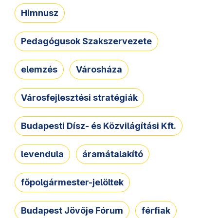
Himnusz
Pedagógusok Szakszervezete
elemzés
Városháza
Városfejlesztési stratégiák
Budapesti Dísz- és Közvilágítási Kft.
levendula
áramátalakító
főpolgármester-jelöltek
Budapest Jövője Fórum
férfiak