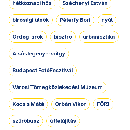
hétköznapi hős
Széchenyi István
bírósági ülnök
Péterfy Bori
nyúl
Ördög-árok
bisztró
urbanisztika
Alsó-Jegenye-völgy
Budapest FotóFesztivál
Városi Tömegközlekedési Múzeum
Kocsis Máté
Orbán Vikor
FÖRI
szűrőbusz
útfelújítás