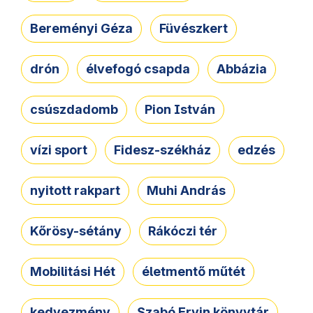
Bereményi Géza
Füvészkert
drón
élvefogó csapda
Abbázia
csúszdadomb
Pion István
vízi sport
Fidesz-székház
edzés
nyitott rakpart
Muhi András
Kőrösy-sétány
Rákóczi tér
Mobilitási Hét
életmentő műtét
kedvezmény
Szabó Ervin könyvtár