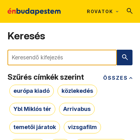
ROVATOK
Keresés
Keresés
Szűrés címkék szerint
ÖSSZES
európa kiadó
közlekedés
Ybl Miklós tér
Arrivabus
temetői járatok
vizsgafilm