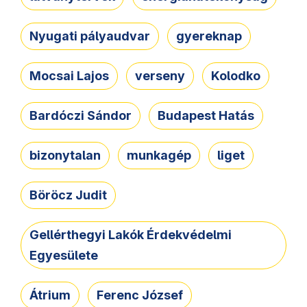
Nyugati pályaudvar
gyereknap
Mocsai Lajos
verseny
Kolodko
Bardóczi Sándor
Budapest Hatás
bizonytalan
munkagép
liget
Böröcz Judit
Gellérthegyi Lakók Érdekvédelmi
Egyesülete
Átrium
Ferenc József