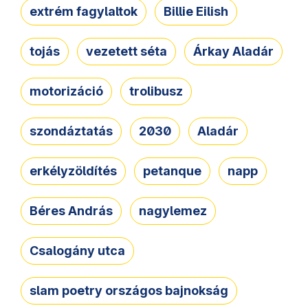
extrém fagylaltok
Billie Eilish
tojás
vezetett séta
Árkay Aladár
motorizáció
trolibusz
szondáztatás
2030
Aladár
erkélyzöldítés
petanque
napp
Béres András
nagylemez
Csalogány utca
slam poetry országos bajnokság