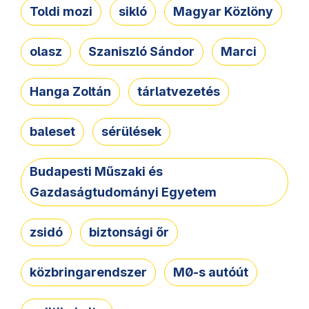
Toldi mozi
sikló
Magyar Közlöny
olasz
Szaniszló Sándor
Marci
Hanga Zoltán
tárlatvezetés
baleset
sérülések
Budapesti Műszaki és
Gazdaságtudományi Egyetem
zsidó
biztonsági őr
közbringarendszer
M0-s autóút