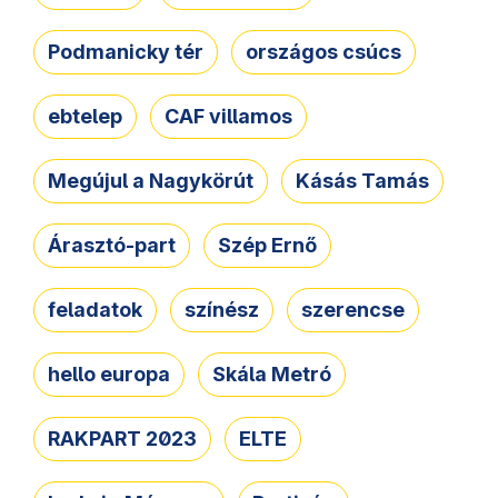
Podmanicky tér
országos csúcs
ebtelep
CAF villamos
Megújul a Nagykörút
Kásás Tamás
Árasztó-part
Szép Ernő
feladatok
színész
szerencse
hello europa
Skála Metró
RAKPART 2023
ELTE