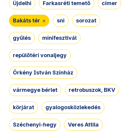
Újdelhi
Farkasréti temető
címer
Bakáts tér
sni
sorozat
gyűlés
minifesztivál
repülőtéri vonaljegy
Örkény István Színház
vármegye bérlet
retrobuszok, BKV
körjárat
gyalogosközlekedés
Széchenyi-hegy
Veres Attila