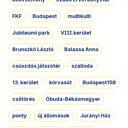
FKF
Budapest
multikulti
Jubileumi park
VIII.kerület
Brunszkó László
Balassa Anna
csúszdás játszótér
szálloda
13. kerület
körvasút
Budapest150
csőtörés
Óbuda-Békásmegyer
ponty
új állomások
Jurányi Ház