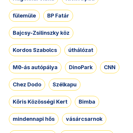
fülemüle
BP Fatár
Bajcsy-Zsilinszky köz
Kordos Szabolcs
úthálózat
M0-ás autópálya
DinoPark
CNN
Chez Dodo
Szélkapu
Kőris Közösségi Kert
Bimba
mindennapi hős
vásárcsarnok