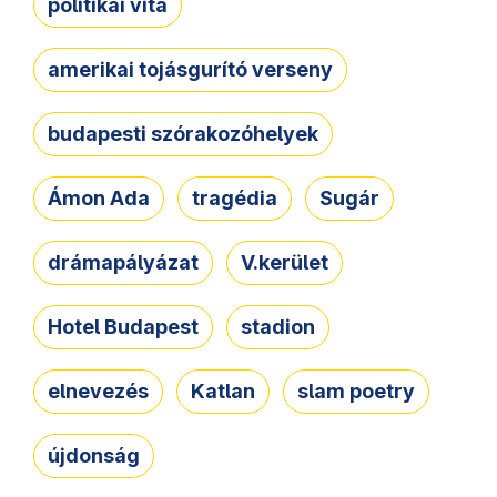
politikai vita
amerikai tojásgurító verseny
budapesti szórakozóhelyek
Ámon Ada
tragédia
Sugár
drámapályázat
V.kerület
Hotel Budapest
stadion
elnevezés
Katlan
slam poetry
újdonság