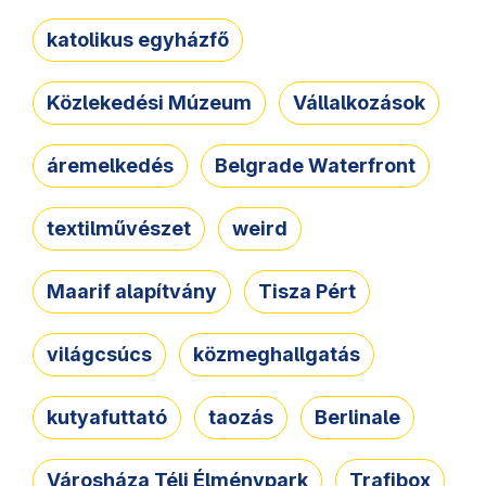
katolikus egyházfő
Közlekedési Múzeum
Vállalkozások
áremelkedés
Belgrade Waterfront
textilművészet
weird
Maarif alapítvány
Tisza Pért
világcsúcs
közmeghallgatás
kutyafuttató
taozás
Berlinale
Városháza Téli Élménypark
Trafibox