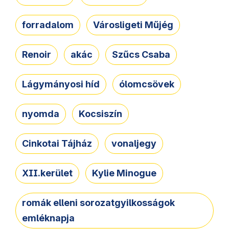
forradalom
Városligeti Műjég
Renoir
akác
Szűcs Csaba
Lágymányosi híd
ólomcsövek
nyomda
Kocsiszín
Cinkotai Tájház
vonaljegy
XII.kerület
Kylie Minogue
romák elleni sorozatgyilkosságok
emléknapja