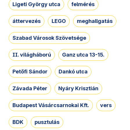
Ligeti György utca
felmérés
áttervezés
LEGO
meghallgatás
Szabad Városok Szövetsége
II. világháború
Ganz utca 13-15.
Petőfi Sándor
Dankó utca
Závada Péter
Nyáry Krisztián
Budapest Vásárcsarnokai Kft.
vers
BDK
pusztulás