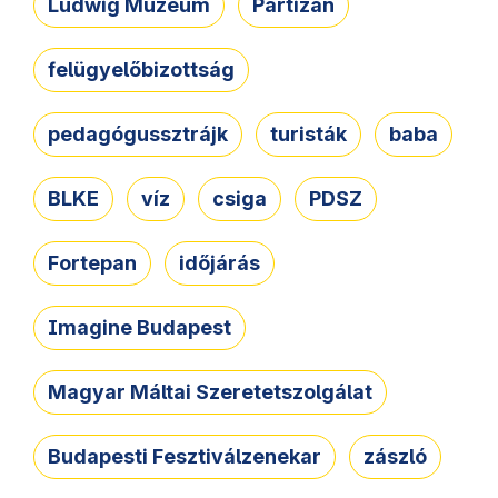
Ludwig Múzeum
Partizán
felügyelőbizottság
pedagógussztrájk
turisták
baba
BLKE
víz
csiga
PDSZ
Fortepan
időjárás
Imagine Budapest
Magyar Máltai Szeretetszolgálat
Budapesti Fesztiválzenekar
zászló