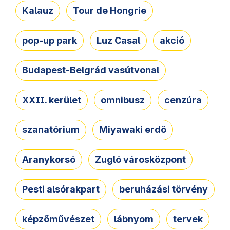
Kalauz
Tour de Hongrie
pop-up park
Luz Casal
akció
Budapest-Belgrád vasútvonal
XXII. kerület
omnibusz
cenzúra
szanatórium
Miyawaki erdő
Aranykorsó
Zugló városközpont
Pesti alsórakpart
beruházási törvény
képzőművészet
lábnyom
tervek