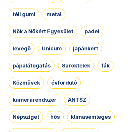
téli gumi
metal
Nők a Nőkért Egyesület
padel
levegő
Unicum
japánkert
pápalátogatás
Saroktelek
fák
Közművek
évforduló
kamerarendszer
ANTSZ
Népsziget
hős
klímasemleges