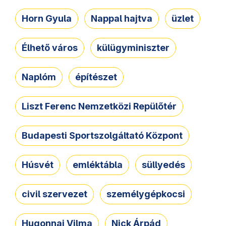
Horn Gyula
Nappal hajtva
üzlet
Élhető város
külügyminiszter
Naplóm
építészet
Liszt Ferenc Nemzetközi Repülőtér
Budapesti Sportszolgáltató Központ
Húsvét
emléktábla
süllyedés
civil szervezet
személygépkocsi
Hugonnai Vilma
Nick Árpád