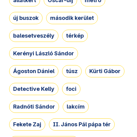
állatkert
Oscar-díj
metró
új buszok
második kerület
balesetveszély
térkép
Kerényi László Sándor
Ágoston Dániel
túsz
Kürti Gábor
Detective Kelly
foci
Radnóti Sándor
lakcím
Fekete Zaj
II. János Pál pápa tér