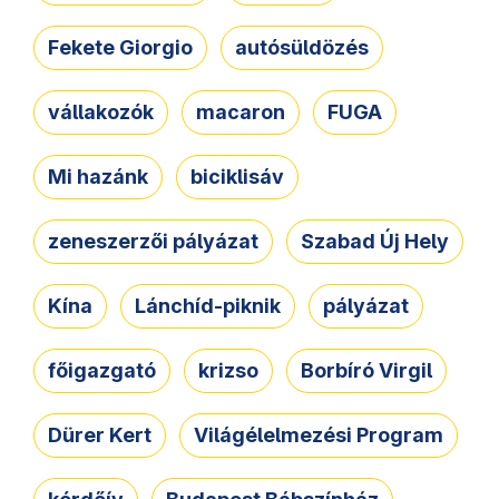
Fekete Giorgio
autósüldözés
vállakozók
macaron
FUGA
Mi hazánk
biciklisáv
zeneszerzői pályázat
Szabad Új Hely
Kína
Lánchíd-piknik
pályázat
főigazgató
krizso
Borbíró Virgil
Dürer Kert
Világélelmezési Program