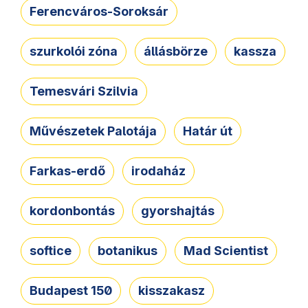
Ferencváros-Soroksár
szurkolói zóna
állásbörze
kassza
Temesvári Szilvia
Művészetek Palotája
Határ út
Farkas-erdő
irodaház
kordonbontás
gyorshajtás
softice
botanikus
Mad Scientist
Budapest 150
kisszakasz