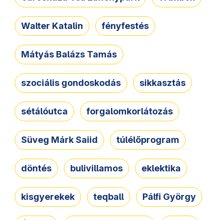
Walter Katalin
fényfestés
Mátyás Balázs Tamás
szociális gondoskodás
sikkasztás
sétálóutca
forgalomkorlátozás
Süveg Márk Saiid
túlélőprogram
döntés
bulivillamos
eklektika
kisgyerekek
teqball
Pálfi György