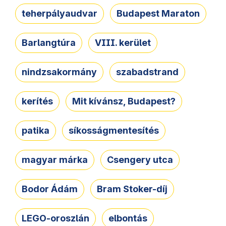
teherpályaudvar
Budapest Maraton
Barlangtúra
VIII. kerület
nindzsakormány
szabadstrand
kerítés
Mit kívánsz, Budapest?
patika
síkosságmentesítés
magyar márka
Csengery utca
Bodor Ádám
Bram Stoker-díj
LEGO-oroszlán
elbontás