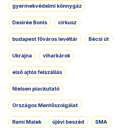
gyermekvédelmi könnygáz
Desirée Bonis
cirkusz
budapest főváros levéltár
Bécsi út
Ukrajna
viharkárok
első ajtós felszállás
Nielsen piackutató
Országos Mentőszolgálat
Rami Malek
újévi beszéd
SMA