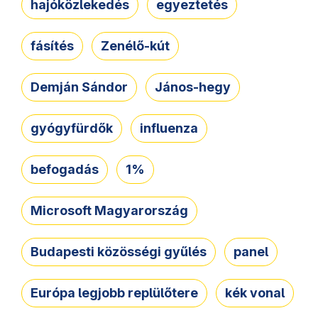
hajóközlekedés
egyeztetés
fásítés
Zenélő-kút
Demján Sándor
János-hegy
gyógyfürdők
influenza
befogadás
1%
Microsoft Magyarország
Budapesti közösségi gyűlés
panel
Európa legjobb replülőtere
kék vonal