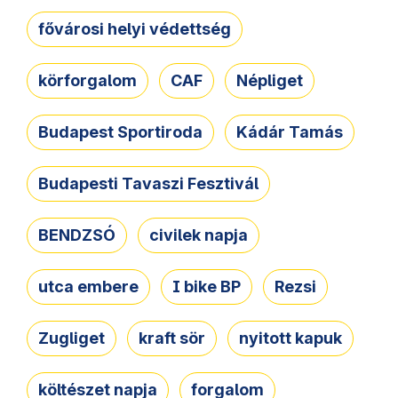
fővárosi helyi védettség
körforgalom
CAF
Népliget
Budapest Sportiroda
Kádár Tamás
Budapesti Tavaszi Fesztivál
BENDZSÓ
civilek napja
utca embere
I bike BP
Rezsi
Zugliget
kraft sör
nyitott kapuk
költészet napja
forgalom