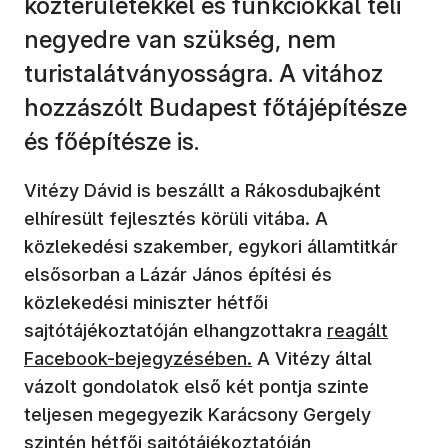
közterületekkel és funkciókkal teli
negyedre van szükség, nem
turistalátványosságra. A vitához
hozzászólt Budapest főtájépítésze
és főépítésze is.
Vitézy Dávid is beszállt a Rákosdubajként
elhíresült fejlesztés körüli vitába. A
közlekedési szakember, egykori államtitkár
elsősorban a Lázár János építési és
közlekedési miniszter hétfői
sajtótájékoztatóján elhangzottakra
reagált
Facebook-bejegyzésében.
A Vitézy által
vázolt gondolatok első két pontja szinte
teljesen megegyezik Karácsony Gergely
szintén hétfői sajtótájékoztatóján