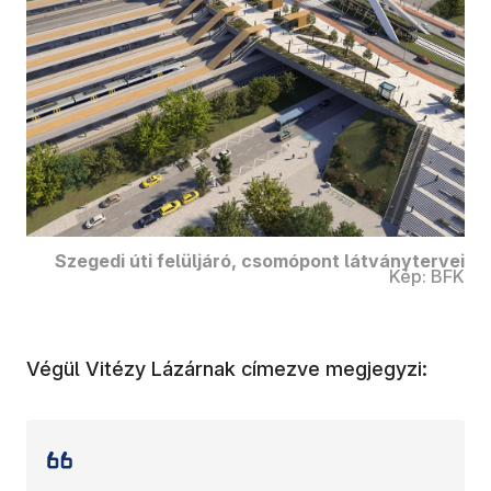
Szegedi úti felüljáró, csomópont látványtervei
Kép: BFK
Végül Vitézy Lázárnak címezve megjegyzi: