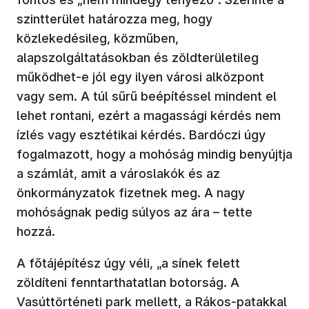
szintterület határozza meg, hogy
közlekedésileg, közműben,
alapszolgáltatásokban és zöldterületileg
működhet-e jól egy ilyen városi alközpont
vagy sem. A túl sűrű beépítéssel mindent el
lehet rontani, ezért a magassági kérdés nem
ízlés vagy esztétikai kérdés. Bardóczi úgy
fogalmazott, hogy a mohóság mindig benyújtja
a számlát, amit a városlakók és az
önkormányzatok fizetnek meg. A nagy
mohóságnak pedig súlyos az ára – tette
hozzá.
A főtájépítész úgy véli, „a sínek felett
zöldíteni fenntarthatatlan botorság. A
Vasúttörténeti park mellett, a Rákos-patakkal