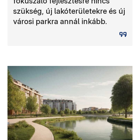
fókuszáló fejlesztésre nincs
szükség, új lakóterületekre és új
városi parkra annál inkább.