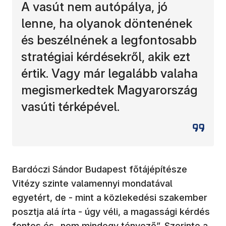
A vasút nem autópálya, jó
lenne, ha olyanok döntenének
és beszélnének a legfontosabb
stratégiai kérdésekről, akik ezt
értik. Vagy már legalább valaha
megismerkedtek Magyarország
vasúti térképével.
Bardóczi Sándor Budapest főtájépítésze
Vitézy szinte valamennyi mondatával
egyetért, de - mint a közlekedési szakember
posztja alá írta - úgy véli, a magassági kérdés
fontos és „nem mindegy tényező”. Szerinte a