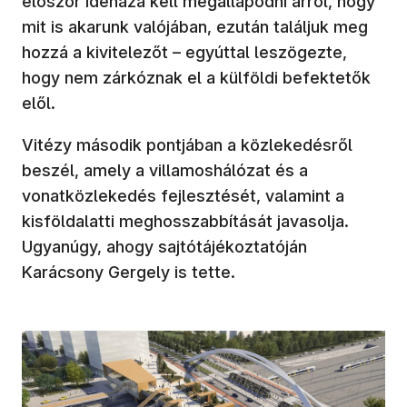
először idehaza kell megállapodni arról, hogy
mit is akarunk valójában, ezután találjuk meg
hozzá a kivitelezőt – egyúttal leszögezte,
hogy nem zárkóznak el a külföldi befektetők
elől.
Vitézy második pontjában a közlekedésről
beszél, amely a villamoshálózat és a
vonatközlekedés fejlesztését, valamint a
kisföldalatti meghosszabbítását javasolja.
Ugyanúgy, ahogy sajtótájékoztatóján
Karácsony Gergely is tette.