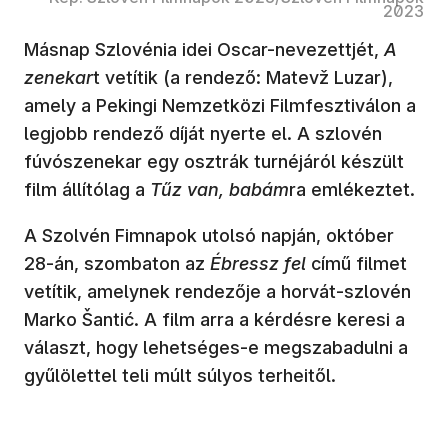
2023
Másnap Szlovénia idei Oscar-nevezettjét,
A
zenekar
t vetítik (a rendező: Matevž Luzar),
amely a Pekingi Nemzetközi Filmfesztiválon a
legjobb rendező díját nyerte el. A szlovén
fúvószenekar egy osztrák turnéjáról készült
film állítólag a
Tűz van, babám
ra emlékeztet.
A Szolvén Fimnapok utolsó napján, október
28-án, szombaton az
Ébressz fel
című filmet
vetítik, amelynek rendezője a horvát-szlovén
Marko Šantić. A film arra a kérdésre keresi a
választ, hogy lehetséges-e megszabadulni a
gyűlölettel teli múlt súlyos terheitől.