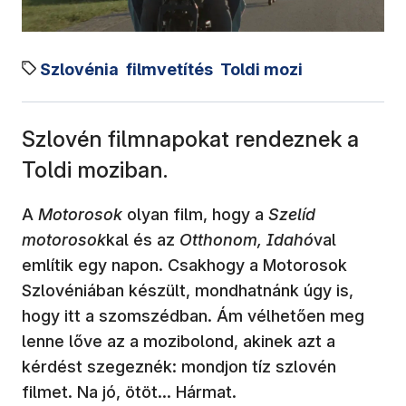
Szlovénia
filmvetítés
Toldi mozi
Szlovén filmnapokat rendeznek a
Toldi moziban.
A
Motorosok
olyan film, hogy a
Szelíd
motorosok
kal és az
Otthonom, Idahó
val
említik egy napon. Csakhogy a Motorosok
Szlovéniában készült, mondhatnánk úgy is,
hogy itt a szomszédban. Ám vélhetően meg
lenne lőve az a mozibolond, akinek azt a
kérdést szegeznék: mondjon tíz szlovén
filmet. Na jó, ötöt… Hármat.