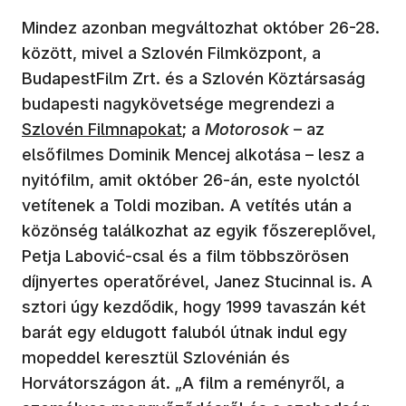
Mindez azonban megváltozhat október 26-28.
között, mivel a Szlovén Filmközpont, a
BudapestFilm Zrt. és a Szlovén Köztársaság
(új ablak
budapesti nagykövetsége megrendezi a
Szlovén Filmnapokat
; a
Motorosok
– az
elsőfilmes Dominik Mencej alkotása – lesz a
nyitófilm, amit október 26-án, este nyolctól
vetítenek a Toldi moziban. A vetítés után a
közönség találkozhat az egyik főszereplővel,
Petja Labović-csal és a film többszörösen
díjnyertes operatőrével, Janez Stucinnal is. A
sztori úgy kezdődik, hogy 1999 tavaszán két
barát egy eldugott faluból útnak indul egy
mopeddel keresztül Szlovénián és
Horvátországon át. „A film a reményről, a