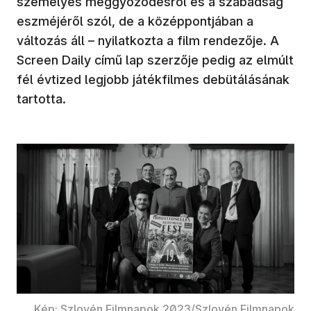
személyes meggyőződésről és a szabadság
eszméjéről szól, de a középpontjában a
változás áll – nyilatkozta a film rendezője. A
Screen Daily című lap szerzője pedig az elmúlt
fél évtized legjobb játékfilmes debütálásának
tartotta.
Kép: Szlovén Filmnapok 2023/Szlovén Filmnapok