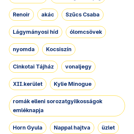
Renoir
akác
Szűcs Csaba
Lágymányosi híd
ólomcsövek
nyomda
Kocsiszín
Cinkotai Tájház
vonaljegy
XII.kerület
Kylie Minogue
romák elleni sorozatgyilkosságok
emléknapja
Horn Gyula
Nappal hajtva
üzlet