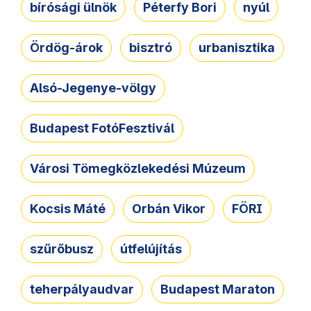
bírósági ülnök
Péterfy Bori
nyúl
Ördög-árok
bisztró
urbanisztika
Alsó-Jegenye-völgy
Budapest FotóFesztivál
Városi Tömegközlekedési Múzeum
Kocsis Máté
Orbán Vikor
FÖRI
szűrőbusz
útfelújítás
teherpályaudvar
Budapest Maraton