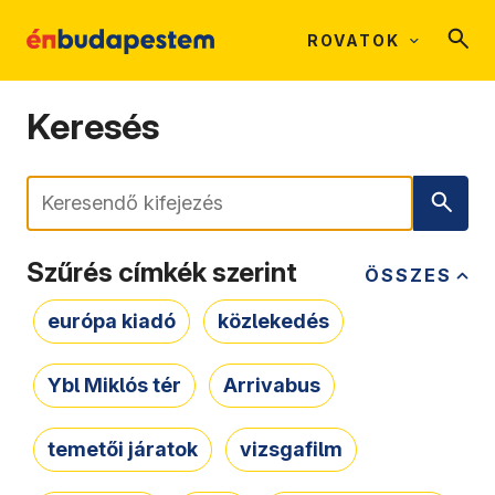
ROVATOK
Keresés
Keresés
Szűrés címkék szerint
ÖSSZES
európa kiadó
közlekedés
Ybl Miklós tér
Arrivabus
temetői járatok
vizsgafilm