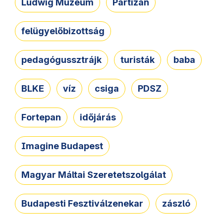
Ludwig Múzeum
Partizán
felügyelőbizottság
pedagógussztrájk
turisták
baba
BLKE
víz
csiga
PDSZ
Fortepan
időjárás
Imagine Budapest
Magyar Máltai Szeretetszolgálat
Budapesti Fesztiválzenekar
zászló