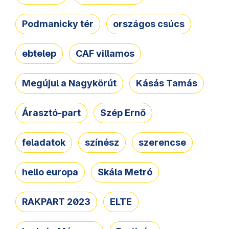
Podmanicky tér
országos csúcs
ebtelep
CAF villamos
Megújul a Nagykörút
Kásás Tamás
Árasztó-part
Szép Ernő
feladatok
színész
szerencse
hello europa
Skála Metró
RAKPART 2023
ELTE