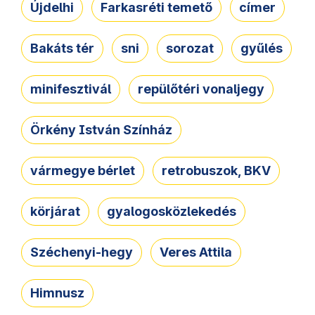
Újdelhi
Farkasréti temető
címer
Bakáts tér
sni
sorozat
gyűlés
minifesztivál
repülőtéri vonaljegy
Örkény István Színház
vármegye bérlet
retrobuszok, BKV
körjárat
gyalogosközlekedés
Széchenyi-hegy
Veres Attila
Himnusz