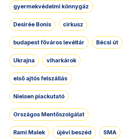
gyermekvédelmi könnygáz
Desirée Bonis
cirkusz
budapest főváros levéltár
Bécsi út
Ukrajna
viharkárok
első ajtós felszállás
Nielsen piackutató
Országos Mentőszolgálat
Rami Malek
újévi beszéd
SMA