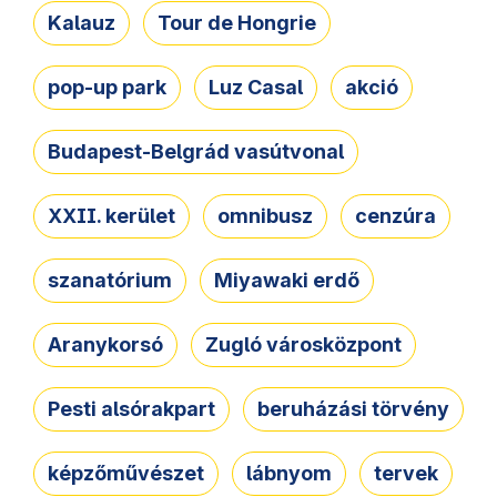
Kalauz
Tour de Hongrie
pop-up park
Luz Casal
akció
Budapest-Belgrád vasútvonal
XXII. kerület
omnibusz
cenzúra
szanatórium
Miyawaki erdő
Aranykorsó
Zugló városközpont
Pesti alsórakpart
beruházási törvény
képzőművészet
lábnyom
tervek