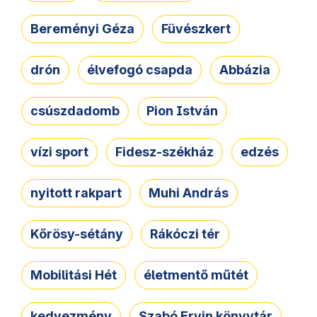
Bereményi Géza
Füvészkert
drón
élvefogó csapda
Abbázia
csúszdadomb
Pion István
vízi sport
Fidesz-székház
edzés
nyitott rakpart
Muhi András
Kőrösy-sétány
Rákóczi tér
Mobilitási Hét
életmentő műtét
kedvezmény
Szabó Ervin könyvtár