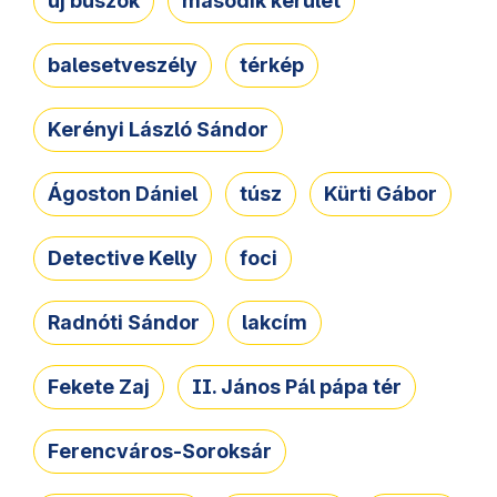
új buszok
második kerület
balesetveszély
térkép
Kerényi László Sándor
Ágoston Dániel
túsz
Kürti Gábor
Detective Kelly
foci
Radnóti Sándor
lakcím
Fekete Zaj
II. János Pál pápa tér
Ferencváros-Soroksár