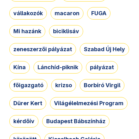
vállakozók
macaron
FUGA
Mi hazánk
biciklisáv
zeneszerzői pályázat
Szabad Új Hely
Kína
Lánchíd-piknik
pályázat
főigazgató
krizso
Borbíró Virgil
Dürer Kert
Világélelmezési Program
kérdőív
Budapest Bábszínház