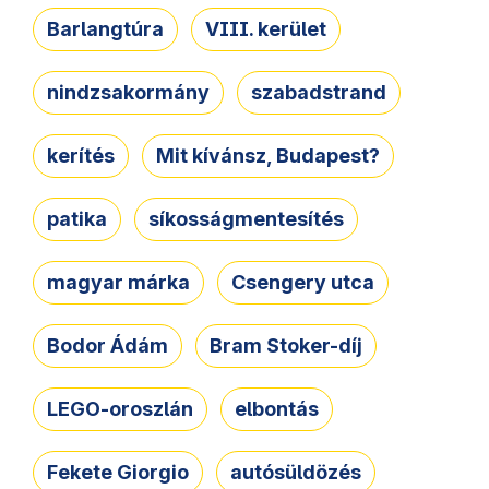
Barlangtúra
VIII. kerület
nindzsakormány
szabadstrand
kerítés
Mit kívánsz, Budapest?
patika
síkosságmentesítés
magyar márka
Csengery utca
Bodor Ádám
Bram Stoker-díj
LEGO-oroszlán
elbontás
Fekete Giorgio
autósüldözés