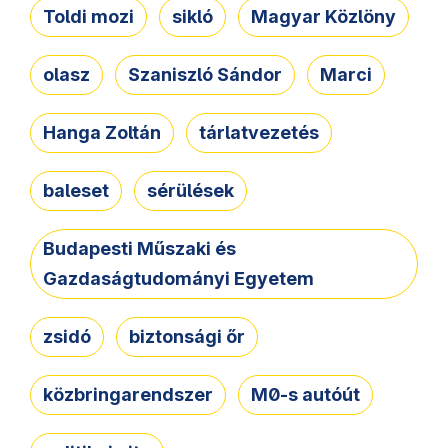
Toldi mozi
sikló
Magyar Közlöny
olasz
Szaniszló Sándor
Marci
Hanga Zoltán
tárlatvezetés
baleset
sérülések
Budapesti Műszaki és
Gazdaságtudományi Egyetem
zsidó
biztonsági őr
közbringarendszer
M0-s autóút