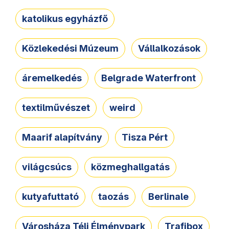
katolikus egyházfő
Közlekedési Múzeum
Vállalkozások
áremelkedés
Belgrade Waterfront
textilművészet
weird
Maarif alapítvány
Tisza Pért
világcsúcs
közmeghallgatás
kutyafuttató
taozás
Berlinale
Városháza Téli Élménypark
Trafibox