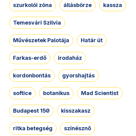
szurkolói zóna
állásbörze
kassza
Temesvári Szilvia
Művészetek Palotája
Határ út
Farkas-erdő
irodaház
kordonbontás
gyorshajtás
softice
botanikus
Mad Scientist
Budapest 150
kisszakasz
ritka betegség
színésznő