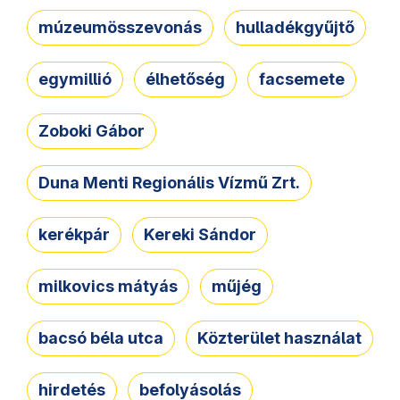
múzeumösszevonás
hulladékgyűjtő
egymillió
élhetőség
facsemete
Zoboki Gábor
Duna Menti Regionális Vízmű Zrt.
kerékpár
Kereki Sándor
milkovics mátyás
műjég
bacsó béla utca
Közterület használat
hirdetés
befolyásolás