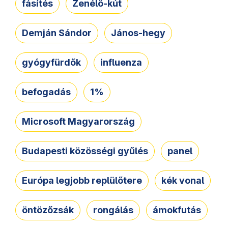
fásítés
Zenélő-kút
Demján Sándor
János-hegy
gyógyfürdők
influenza
befogadás
1%
Microsoft Magyarország
Budapesti közösségi gyűlés
panel
Európa legjobb replülőtere
kék vonal
öntözőzsák
rongálás
ámokfutás