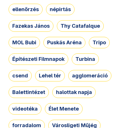
ellenőrzés
népirtás
Fazekas János
Thy Catafalque
MOL Bubi
Puskás Aréna
Tripo
Építészeti Filmnapok
Turbina
csend
Lehel tér
agglomeráció
Balettintézet
halottak napja
videotéka
Élet Menete
forradalom
Városligeti Műjég