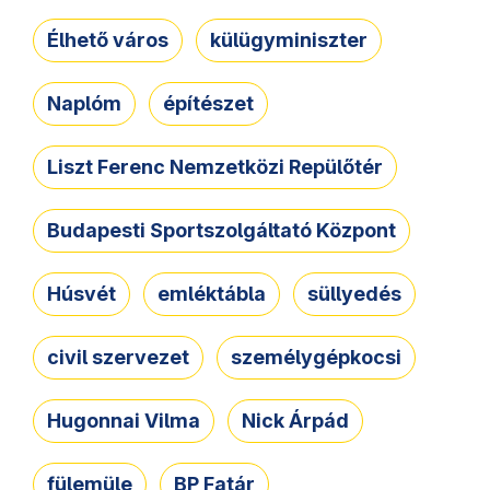
Élhető város
külügyminiszter
Naplóm
építészet
Liszt Ferenc Nemzetközi Repülőtér
Budapesti Sportszolgáltató Központ
Húsvét
emléktábla
süllyedés
civil szervezet
személygépkocsi
Hugonnai Vilma
Nick Árpád
fülemüle
BP Fatár