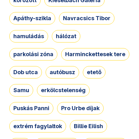
körözött
Kieselbach Galéria
Apáthy-szikla
Navracsics Tibor
hamuládás
hálózat
parkolási zóna
Harminckettesek tere
Dob utca
autóbusz
etető
Samu
erkölcstelenség
Puskás Panni
Pro Urbe díjak
extrém fagylaltok
Billie Eilish