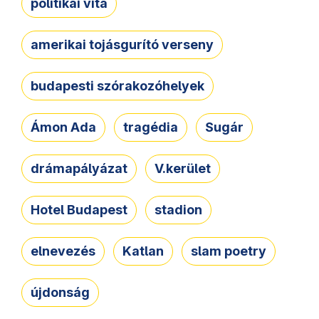
politikai vita
amerikai tojásgurító verseny
budapesti szórakozóhelyek
Ámon Ada
tragédia
Sugár
drámapályázat
V.kerület
Hotel Budapest
stadion
elnevezés
Katlan
slam poetry
újdonság