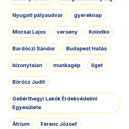
Nyugati pályaudvar
gyereknap
Mocsai Lajos
verseny
Kolodko
Bardóczi Sándor
Budapest Hatás
bizonytalan
munkagép
liget
Böröcz Judit
Gellérthegyi Lakók Érdekvédelmi
Egyesülete
Átrium
Ferenc József