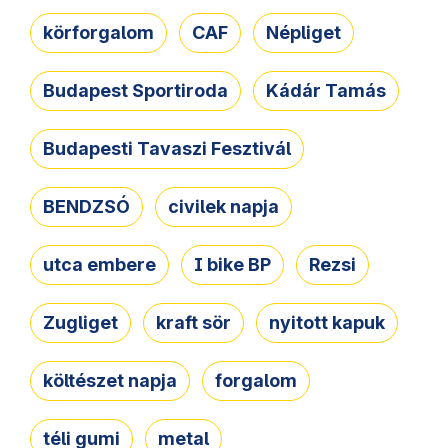
körforgalom
CAF
Népliget
Budapest Sportiroda
Kádár Tamás
Budapesti Tavaszi Fesztivál
BENDZSÓ
civilek napja
utca embere
I bike BP
Rezsi
Zugliget
kraft sör
nyitott kapuk
költészet napja
forgalom
téli gumi
metal