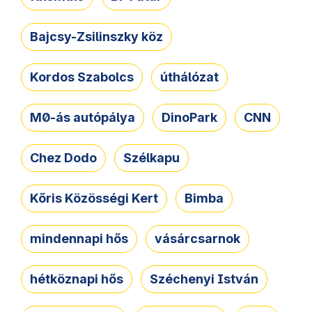
Bajcsy-Zsilinszky köz
Kordos Szabolcs
úthálózat
M0-ás autópálya
DinoPark
CNN
Chez Dodo
Szélkapu
Kőris Közösségi Kert
Bimba
mindennapi hős
vásárcsarnok
hétköznapi hős
Széchenyi István