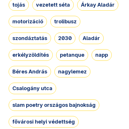
tojás
vezetett séta
Árkay Aladár
motorizáció
trolibusz
szondáztatás
2030
Aladár
erkélyzöldítés
petanque
napp
Béres András
nagylemez
Csalogány utca
slam poetry országos bajnokság
fővárosi helyi védettség