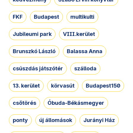
FKF
Budapest
multikulti
Jubileumi park
VIII.kerület
Brunszkó László
Balassa Anna
csúszdás játszótér
szálloda
13. kerület
körvasút
Budapest150
csőtörés
Óbuda-Békásmegyer
ponty
új állomások
Jurányi Ház