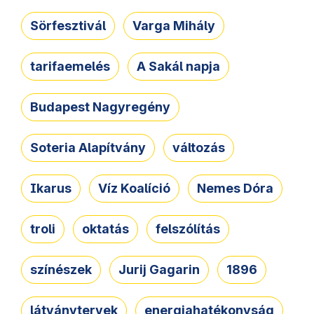
Sörfesztivál
Varga Mihály
tarifaemelés
A Sakál napja
Budapest Nagyregény
Soteria Alapítvány
változás
Ikarus
Víz Koalíció
Nemes Dóra
troli
oktatás
felszólítás
színészek
Jurij Gagarin
1896
látványtervek
energiahatékonyság