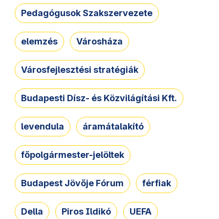
Pedagógusok Szakszervezete
elemzés
Városháza
Városfejlesztési stratégiák
Budapesti Dísz- és Közvilágítási Kft.
levendula
áramátalakító
főpolgármester-jelöltek
Budapest Jövője Fórum
férfiak
Della
Piros Ildikó
UEFA