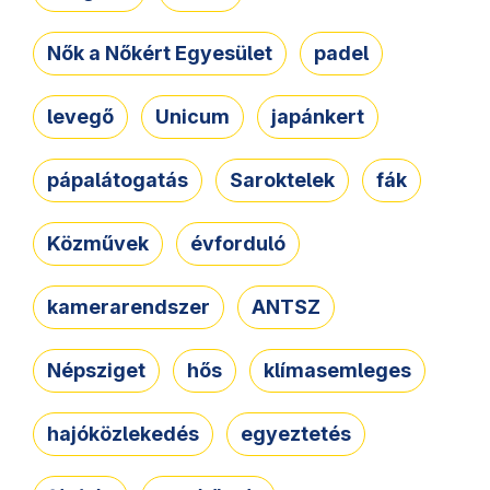
Nők a Nőkért Egyesület
padel
levegő
Unicum
japánkert
pápalátogatás
Saroktelek
fák
Közművek
évforduló
kamerarendszer
ANTSZ
Népsziget
hős
klímasemleges
hajóközlekedés
egyeztetés