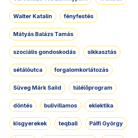
Walter Katalin
fényfestés
Mátyás Balázs Tamás
szociális gondoskodás
sikkasztás
sétálóutca
forgalomkorlátozás
Süveg Márk Saiid
túlélőprogram
döntés
bulivillamos
eklektika
kisgyerekek
teqball
Pálfi György