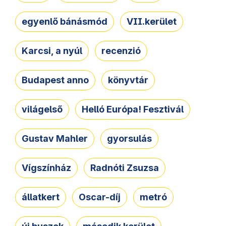
egyenlő bánásmód
VII.kerület
Karcsi, a nyúl
recenzió
Budapest anno
könyvtár
világelső
Helló Európa! Fesztivál
Gustav Mahler
gyorsulás
Vígszínház
Radnóti Zsuzsa
állatkert
Oscar-díj
metró