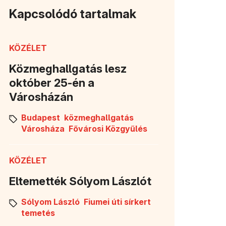
Kapcsolódó tartalmak
KÖZÉLET
Közmeghallgatás lesz
október 25-én a
Városházán
Budapest
közmeghallgatás
Városháza
Fővárosi Közgyűlés
KÖZÉLET
Eltemették Sólyom Lászlót
Sólyom László
Fiumei úti sírkert
temetés