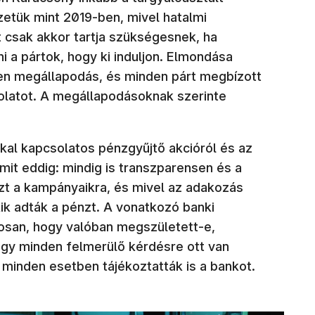
zetük mint 2019-ben, mivel hatalmi
t csak akkor tartja szükségesnek, ha
 a pártok, hogy ki induljon. Elmondása
yen megállapodás, és minden párt megbízott
solatot. A megállapodásoknak szerinte
al kapcsolatos pénzgyűjtő akcióról és az
amit eddig: mindig is transzparensen és a
zt a kampányaikra, és mivel az adakozás
ik adták a pénzt. A vonatkozó banki
tosan, hogy valóban megszületett-e,
ogy minden felmerülő kérdésre ott van
 minden esetben tájékoztatták is a bankot.