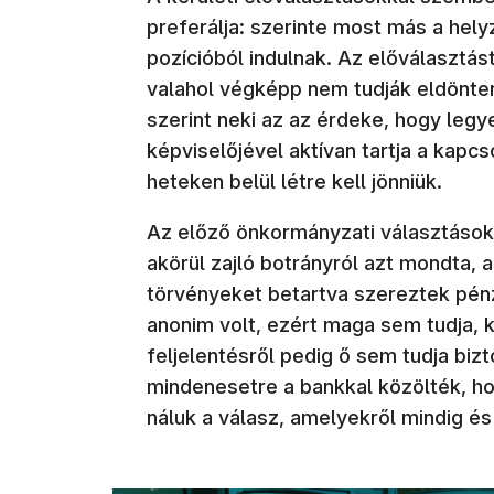
preferálja: szerinte most más a hely
pozícióból indulnak. Az előválasztás
valahol végképp nem tudják eldönteni
szerint neki az az érdeke, hogy leg
képviselőjével aktívan tartja a kapc
heteken belül létre kell jönniük.
Az előző önkormányzati választásokk
akörül zajló botrányról azt mondta, 
törvényeket betartva szereztek pén
anonim volt, ezért maga sem tudja, k
feljelentésről pedig ő sem tudja biz
mindenesetre a bankkal közölték, h
náluk a válasz, amelyekről mindig és