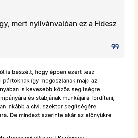
így, mert nyilvánvalóan ez a Fidesz
ól is beszélt, hogy éppen ezért lesz
ki pártoknak így megoszlanak majd az
pányában is kevesebb közös segítségre
mpányára és stábjának munkájára fordítani,
n inkább a civil szektor segítségére
éra. De mindezt szerinte akár az előnyükre
gabiztosan nyilatkozott Karácsony,