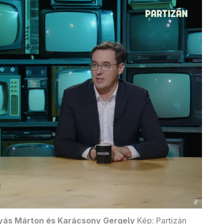
yás Márton és Karácsony Gergely
Kép: Partizán