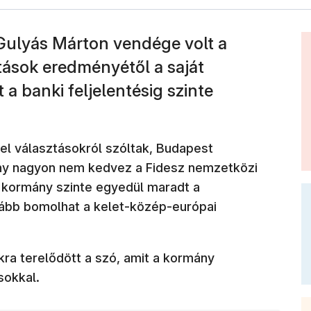
ulyás Márton vendége volt a
ztások eredményétől a saját
 a banki feljelentésig szinte
el választásokról szóltak, Budapest
ny nagyon nem kedvez a Fidesz nemzetközi
r kormány szinte egyedül maradt a
vább bomolhat a kelet-közép-európai
ra terelődött a szó, amit a kormány
sokkal.