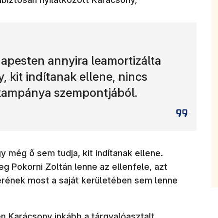
dapesten annyira leamortizálta
 kit indítanak ellene, nincs
 kampánya szempontjából.
 még ő sem tudja, kit indítanak ellene.
g Pokorni Zoltán lenne az ellenfele, azt
erének most a saját kerületében sem lenne
n Karácsony inkább a tárgyalóasztalt