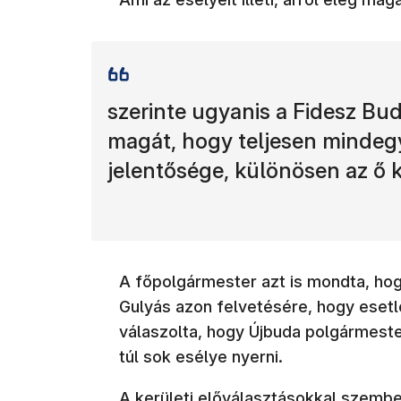
szerinte ugyanis a Fidesz Bu
magát, hogy teljesen mindegy,
jelentősége, különösen az ő
A főpolgármester azt is mondta, hogy
Gulyás azon felvetésére, hogy esetle
válaszolta, hogy Újbuda polgármest
túl sok esélye nyerni.
A kerületi előválasztásokkal szembe