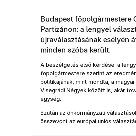
Budapest főpolgármestere G
Partizánon: a lengyel válas
újraválasztásának esélyén át
minden szóba került.
A beszélgetés első kérdései a lengy
főpolgármestere szerint az eredmé
politikájának, mint mondta, a magya
Visegrádi Négyek között is, akár to
egység.
Ezután az önkormányzati választások
összevont az európai uniós választá