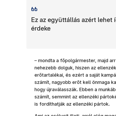
Ez az együttállás azért lehet 
érdeke
– mondta a főpolgármester, majd arr
nehezebb dolguk, hiszen az ellenzé
erőtartalékai, és ezért a saját kam
számít, nagyobb erőt kell önmaga ka
hogy újraválasszák. Ebben a munkába
számít, semmint az ellenzéki pártok
is fordíthatják az ellenzéki pártok.
Ami az esélyeit illeti, arról elég ma