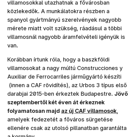
villamosokkal utazhatnak a fővárosban
közlekedők. A munkálatokra részben a
spanyol gyártmányú szerelvények nagyobb
mérete miatt volt szükség, ráadásul a többi
villamosnál nagyobb áramfelvételi igényük is
van.
Korábban írtunk róla, hogy a baszkföldi
villamosokat a nagy múltú Construcciones y
Auxiliar de Ferrocarriles járműgyártó készíti
(innen a CAF rövidítés), az Urbos 3 típus első
darabjai 2015-ben érkeztek Budapestre.
Jövő
szeptembertől két éven át érkeznek
folyamatosan majd
az új CAF villamosok
,
amelyek fedezetét a főváros sürgetése
ellenére csak az utolsó pillanatban garantálta
a kormány.