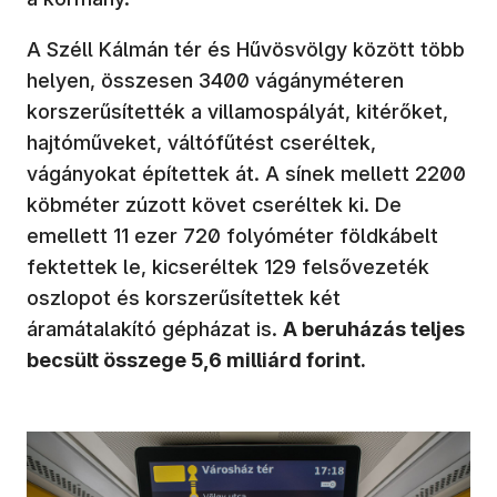
A Széll Kálmán tér és Hűvösvölgy között több
helyen, összesen 3400 vágányméteren
korszerűsítették a villamospályát, kitérőket,
hajtóműveket, váltófűtést cseréltek,
vágányokat építettek át. A sínek mellett 2200
köbméter zúzott követ cseréltek ki. De
emellett 11 ezer 720 folyóméter földkábelt
fektettek le, kicseréltek 129 felsővezeték
oszlopot és korszerűsítettek két
áramátalakító gépházat is.
A beruházás teljes
becsült összege 5,6 milliárd forint.