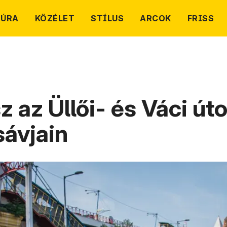
TÚRA
KÖZÉLET
STÍLUS
ARCOK
FRISS
 az Üllői- és Váci út
sávjain