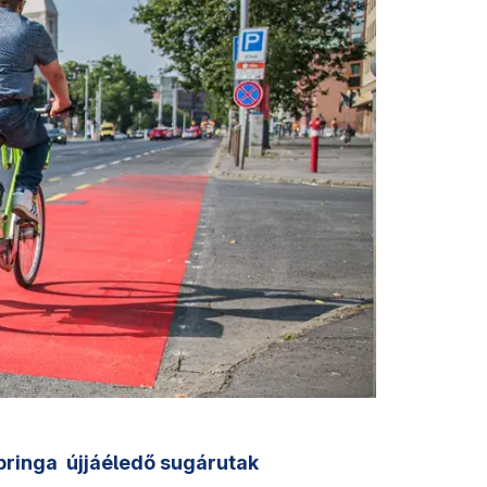
bringa
újjáéledő sugárutak