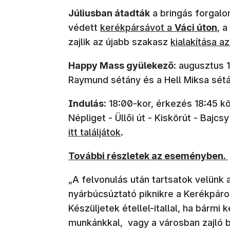
Júliusban átadták
a bringás forgalom
védett
kerékpársávot a
Váci úton
, 
zajlik az újabb szakasz
kialakítása a
Happy Mass gyülekező:
augusztus 15
Raymund sétány és a Hell Miksa sé
Indulás:
18:00-kor, érkezés 18:45 kör
Népliget - Üllői út - Kiskörút - Bajcsy
itt találjátok
.
(új ablakban nyílik meg)
További részletek az eseményben.
„A felvonulás után tartsatok velünk a
nyárbúcsúztató piknikre a Kerékpáro
Készüljetek étellel-itallal, ha bármi
munkánkkal, vagy a városban zajló b