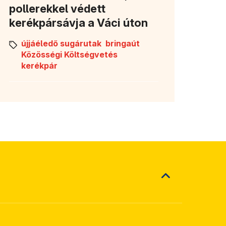
pollerekkel védett
kerékpársávja a Váci úton
újjáéledő sugárutak
bringaút
Közösségi Költségvetés
kerékpár