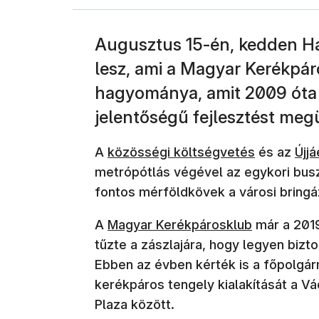
Augusztus 15-én, kedden H
lesz, ami a Magyar Kerékpár
hagyománya, amit 2009 óta 
jelentőségű fejlesztést me
A
közösségi költségvetés
és az
Újj
metrópótlás végével az egykori bus
fontos mérföldkövek a városi bringá
A
Magyar Kerékpárosklub
már a 2019
tűzte a zászlajára, hogy legyen bizto
Ebben az évben kérték is a főpolgárm
kerékpáros tengely kialakítását a Vác
Plaza között.