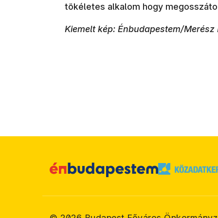
tökéletes alkalom hogy megosszátok 
Kiemelt kép: Énbudapestem/Merész
©
2026
Budapest Főváros Önkormányz