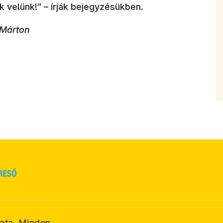
velünk!” – írják bejegyzésükben.
 Márton
ata. Minden