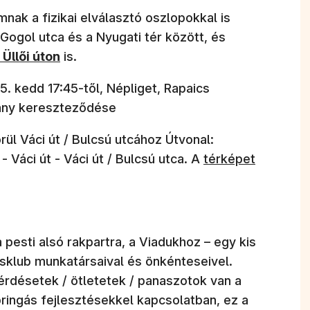
nak a fizikai elválasztó oszlopokkal is
a Gogol utca és a Nyugati tér között, és
z
Üllői úton
is.
. kedd 17:45-től, Népliget, Rapaics
tány kereszteződése
ül Váci út / Bulcsú utcához Útvonal:
(új ablakban nyíli
 - Váci út - Váci út / Bulcsú utca. A
térképet
 pesti alsó rakpartra, a Viadukhoz – egy kis
sklub munkatársaival és önkénteseivel.
 kérdésetek / ötletetek / panaszotok van a
ringás fejlesztésekkel kapcsolatban, ez a