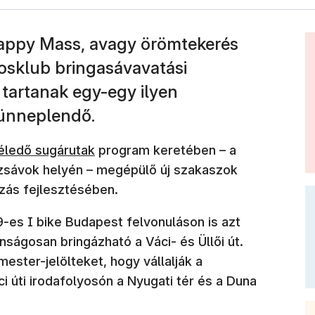
appy Mass, avagy örömtekerés
osklub bringasávavatási
tartanak egy-egy ilyen
günneplendő.
áéledő sugárutak
program keretében – a
zsávok helyén – megépülő új szakaszok
zás fejlesztésében.
-es I bike Budapest felvonuláson is azt
nságosan bringázható a Váci- és Üllői út.
ester-jelölteket, hogy vállalják a
i úti irodafolyosón a Nyugati tér és a Duna