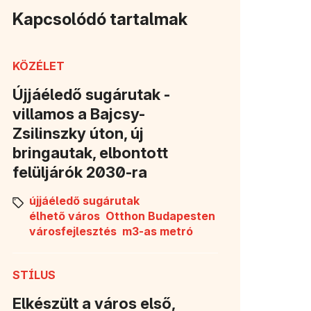
Kapcsolódó tartalmak
KÖZÉLET
Újjáéledő sugárutak -
villamos a Bajcsy-
Zsilinszky úton, új
bringautak, elbontott
k meg)
felüljárók 2030-ra
újjáéledő sugárutak
élhető város
Otthon Budapesten
városfejlesztés
m3-as metró
STÍLUS
Elkészült a város első,