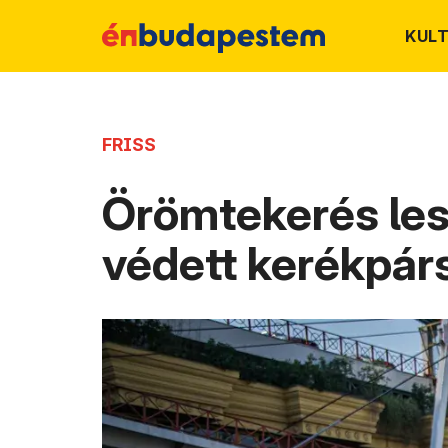
KUL
FRISS
Örömtekerés lesz
védett kerékpár