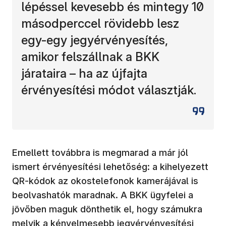
lépéssel kevesebb és mintegy 10
másodperccel rövidebb lesz
egy-egy jegyérvényesítés,
amikor felszállnak a BKK
járataira – ha az újfajta
érvényesítési módot választják.
Emellett továbbra is megmarad a már jól
ismert érvényesítési lehetőség: a kihelyezett
QR-kódok az okostelefonok kamerájával is
beolvashatók maradnak. A BKK ügyfelei a
jövőben maguk dönthetik el, hogy számukra
melyik a kényelmesebb jegyérvényesítési