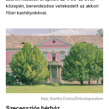
közepén, berendezése vetekedett az akkori
főúri kastélyokéval.
Kép: Bartha Dorka/Énbudapestem
Szecessziós bérház