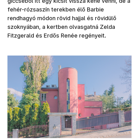
giccséből itt egy kicsit vissza kéne venni, de a
fehér-rózsaszín terekben élő Barbie
rendhagyó módon rövid hajjal és rövidülő
szoknyában, a kertben olvasgatná Zelda
Fitzgerald és Erdős Renée regényeit.