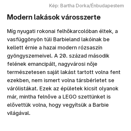
Kép: Bartha Dorka/Énbudapestem
Modern lakások városszerte
Míg nyugati rokonai felhőkarcolóban éltek, a
vasfüggönyön túli Barbieland lakóinak be
kellett érnie a hazai modern rózsaszín
gyöngyszemeivel. A 20. század második
felének emancipált, nagyvárosi nője
természetesen saját lakást tartott volna fent
ezekben, nem ismert volna társbérletet se
várólistákat. Ezek az épületek kicsit olyanok
már, mintha felnőve a LEGO szettünket is
elővettük volna, hogy vegyítsük a Barbie
világával.