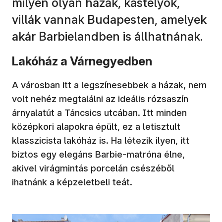
milyen olyan házak, kastélyok,
villák vannak Budapesten, amelyek
akár Barbielandben is állhatnának.
Lakóház a Várnegyedben
A városban itt a legszínesebbek a házak, nem
volt nehéz megtalálni az ideális rózsaszín
árnyalatút a Táncsics utcában. Itt minden
középkori alapokra épült, ez a letisztult
klasszicista lakóház is. Ha létezik ilyen, itt
biztos egy elegáns Barbie-matróna élne,
akivel virágmintás porcelán csészéből
ihatnánk a képzeletbeli teát.