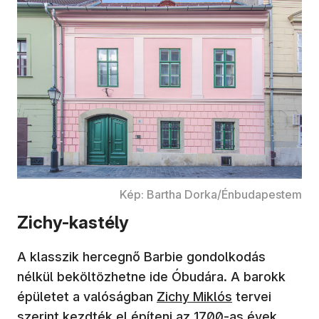
Kép: Bartha Dorka/Énbudapestem
Zichy-kastély
A klasszik hercegnő Barbie gondolkodás
nélkül beköltözhetne ide Óbudára. A barokk
épületet a valóságban
Zichy Miklós
tervei
szerint kezdték el építeni az 1700-as évek