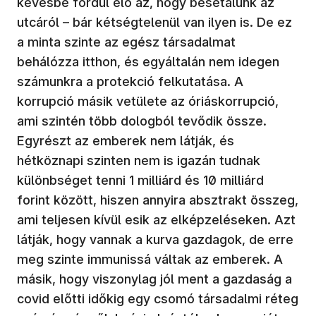
kevésbé fordul elő az, hogy besétálunk az
utcáról – bár kétségtelenül van ilyen is. De ez
a minta szinte az egész társadalmat
behálózza itthon, és egyáltalán nem idegen
számunkra a protekció felkutatása. A
korrupció másik vetülete az óriáskorrupció,
ami szintén több dologból tevődik össze.
Egyrészt az emberek nem látják, és
hétköznapi szinten nem is igazán tudnak
különbséget tenni 1 milliárd és 10 milliárd
forint között, hiszen annyira absztrakt összeg,
ami teljesen kívül esik az elképzeléseken. Azt
látják, hogy vannak a kurva gazdagok, de erre
meg szinte immunissá váltak az emberek. A
másik, hogy viszonylag jól ment a gazdaság a
covid előtti időkig egy csomó társadalmi réteg