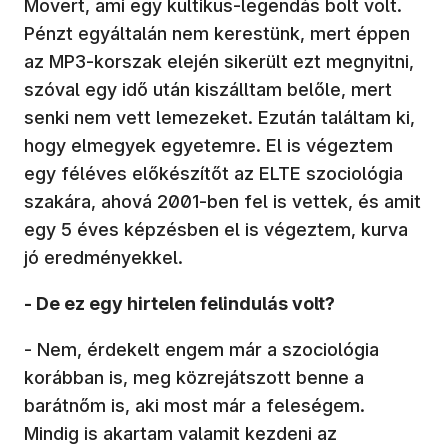
Movert, ami egy kultikus-legendás bolt volt.
Pénzt egyáltalán nem kerestünk, mert éppen
az MP3-korszak elején sikerült ezt megnyitni,
szóval egy idő után kiszálltam belőle, mert
senki nem vett lemezeket. Ezután találtam ki,
hogy elmegyek egyetemre. El is végeztem
egy féléves előkészítőt az ELTE szociológia
szakára, ahová 2001-ben fel is vettek, és amit
egy 5 éves képzésben el is végeztem, kurva
jó eredményekkel.
- De ez egy hirtelen felindulás volt?
- Nem, érdekelt engem már a szociológia
korábban is, meg közrejátszott benne a
barátnőm is, aki most már a feleségem.
Mindig is akartam valamit kezdeni az