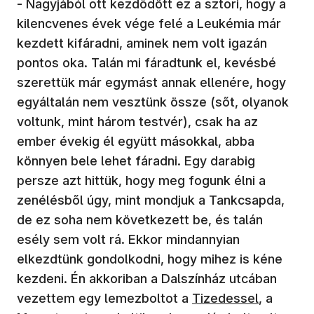
- Nagyjából ott kezdődött ez a sztori, hogy a
kilencvenes évek vége felé a Leukémia már
kezdett kifáradni, aminek nem volt igazán
pontos oka. Talán mi fáradtunk el, kevésbé
szerettük már egymást annak ellenére, hogy
egyáltalán nem vesztünk össze (sőt, olyanok
voltunk, mint három testvér), csak ha az
ember évekig él együtt másokkal, abba
könnyen bele lehet fáradni. Egy darabig
persze azt hittük, hogy meg fogunk élni a
zenélésből úgy, mint mondjuk a Tankcsapda,
de ez soha nem következett be, és talán
esély sem volt rá. Ekkor mindannyian
elkezdtünk gondolkodni, hogy mihez is kéne
kezdeni. Én akkoriban a Dalszínház utcában
vezettem egy lemezboltot a
Tizedessel
, a