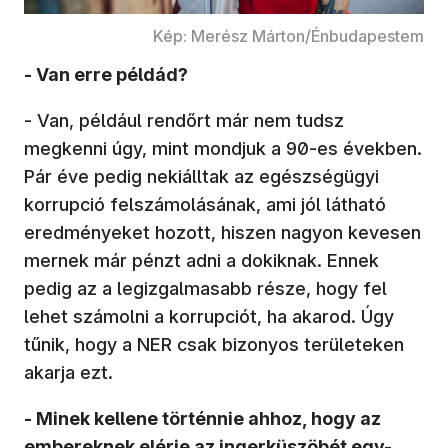
Kép: Merész Márton/Énbudapestem
- Van erre példád?
- Van, például rendőrt már nem tudsz
megkenni úgy, mint mondjuk a 90-es években.
Pár éve pedig nekiálltak az egészségügyi
korrupció felszámolásának, ami jól látható
eredményeket hozott, hiszen nagyon kevesen
mernek már pénzt adni a dokiknak. Ennek
pedig az a legizgalmasabb része, hogy fel
lehet számolni a korrupciót, ha akarod. Úgy
tűnik, hogy a NER csak bizonyos területeken
akarja ezt.
- Minek kellene történnie ahhoz, hogy az
embereknek elérje az ingerküszöbét egy-