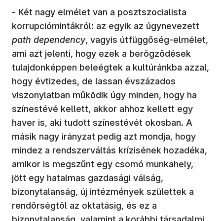
- Két nagy elmélet van a posztszocialista
korrupciómintákról: az egyik az úgynevezett
path dependency
, vagyis útfüggőség-elmélet,
ami azt jelenti, hogy ezek a berögződések
tulajdonképpen beleégtek a kultúránkba azzal,
hogy évtizedes, de lassan évszázados
viszonylatban működik úgy minden, hogy ha
színestévé kellett, akkor ahhoz kellett egy
haver is, aki tudott színestévét okosban. A
másik nagy irányzat pedig azt mondja, hogy
mindez a rendszerváltás krízisének hozadéka,
amikor is megszűnt egy csomó munkahely,
jött egy hatalmas gazdasági válság,
bizonytalanság, új intézmények születtek a
rendőrségtől az oktatásig, és ez a
bizonytalanság, valamint a korábbi társadalmi