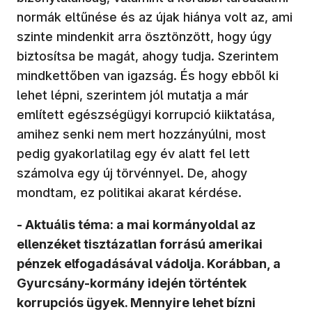
normák eltűnése és az újak hiánya volt az, ami
szinte mindenkit arra ösztönzött, hogy úgy
biztosítsa be magát, ahogy tudja. Szerintem
mindkettőben van igazság. És hogy ebből ki
lehet lépni, szerintem jól mutatja a már
említett egészségügyi korrupció kiiktatása,
amihez senki nem mert hozzányúlni, most
pedig gyakorlatilag egy év alatt fel lett
számolva egy új törvénnyel. De, ahogy
mondtam, ez politikai akarat kérdése.
- Aktuális téma: a mai kormányoldal az
ellenzéket tisztázatlan forrású amerikai
pénzek elfogadásával vádolja. Korábban, a
Gyurcsány-kormány idején történtek
korrupciós ügyek. Mennyire lehet bízni