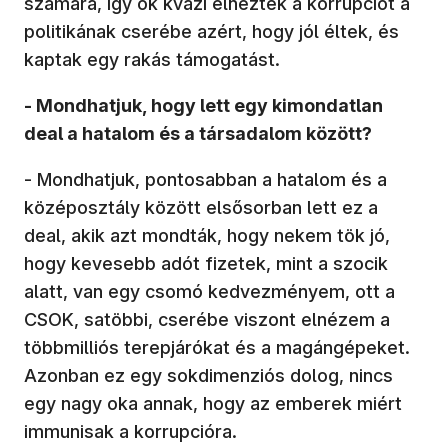
számára, így ők kvázi elnézték a korrupciót a
politikának cserébe azért, hogy jól éltek, és
kaptak egy rakás támogatást.
- Mondhatjuk, hogy lett egy kimondatlan
deal a hatalom és a társadalom között?
- Mondhatjuk, pontosabban a hatalom és a
középosztály között elsősorban lett ez a
deal, akik azt mondták, hogy nekem tök jó,
hogy kevesebb adót fizetek, mint a szocik
alatt, van egy csomó kedvezményem, ott a
CSOK, satöbbi, cserébe viszont elnézem a
többmilliós terepjárókat és a magángépeket.
Azonban ez egy sokdimenziós dolog, nincs
egy nagy oka annak, hogy az emberek miért
immunisak a korrupcióra.