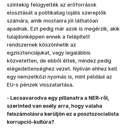
szintekig felügyelték az erőforrások
elosztását a politikailag lojális szereplők
számára, amik mostanra jól láthatóan
apadnak. Ezt pedig már azok is megérzik, akik
tulajdonképpen ennek a felépített
rendszernek köszönhetik az
egzisztenciájukat, vagy legalábbis
közvetetten, de ebből éltek, mindez pedig
elégedetlenséghez vezet. Nyilván ehhez kell
egy nemzetközi nyomás is, mint például az
EU-s pénzek visszatartása.
- Lecsavarodva egy pillanatra a NER-ről,
szerinted van esély arra, hogy valaha
felszámolásra kerüljön ez a posztszocialista
korrupció-kultúra?