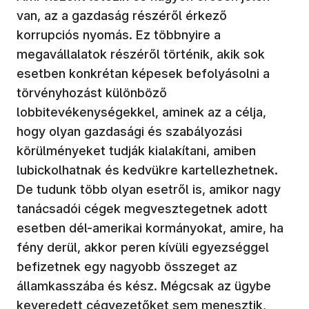
van, az a gazdaság részéről érkező
korrupciós nyomás. Ez többnyire a
megavállalatok részéről történik, akik sok
esetben konkrétan képesek befolyásolni a
törvényhozást különböző
lobbitevékenységekkel, aminek az a célja,
hogy olyan gazdasági és szabályozási
körülményeket tudják kialakítani, amiben
lubickolhatnak és kedvükre kartellezhetnek.
De tudunk több olyan esetről is, amikor nagy
tanácsadói cégek megvesztegetnek adott
esetben dél-amerikai kormányokat, amire, ha
fény derül, akkor peren kívüli egyezséggel
befizetnek egy nagyobb összeget az
államkasszába és kész. Mégcsak az ügybe
keveredett cégvezetőket sem menesztik,