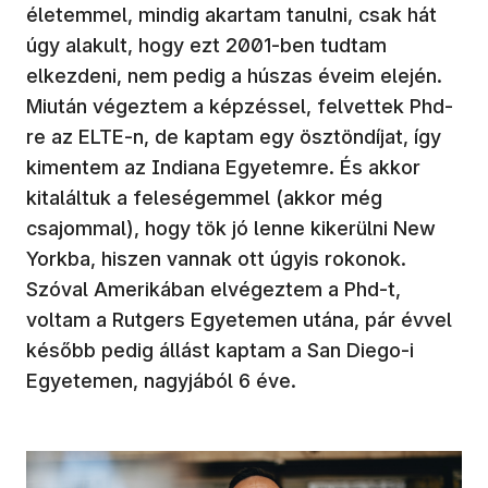
életemmel, mindig akartam tanulni, csak hát
úgy alakult, hogy ezt 2001-ben tudtam
elkezdeni, nem pedig a húszas éveim elején.
Miután végeztem a képzéssel, felvettek Phd-
re az ELTE-n, de kaptam egy ösztöndíjat, így
kimentem az Indiana Egyetemre. És akkor
kitaláltuk a feleségemmel (akkor még
csajommal), hogy tök jó lenne kikerülni New
Yorkba, hiszen vannak ott úgyis rokonok.
Szóval Amerikában elvégeztem a Phd-t,
voltam a Rutgers Egyetemen utána, pár évvel
később pedig állást kaptam a San Diego-i
Egyetemen, nagyjából 6 éve.