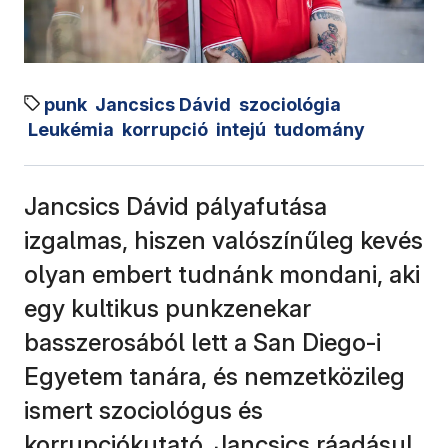
punk
Jancsics Dávid
szociológia
Leukémia
korrupció
intejú
tudomány
Jancsics Dávid pályafutása
izgalmas, hiszen valószínűleg kevés
olyan embert tudnánk mondani, aki
egy kultikus punkzenekar
basszerosából lett a San Diego-i
Egyetem tanára, és nemzetközileg
ismert szociológus és
korrupciókutató. Jancsics ráadásul