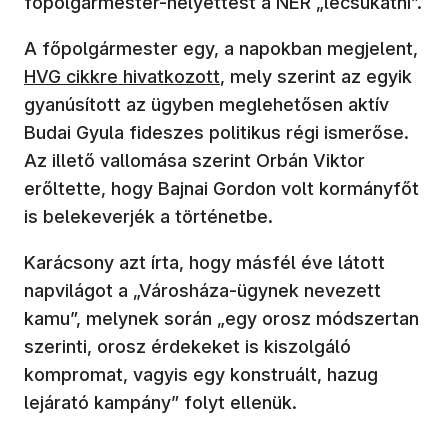
főpolgármester-helyettest a NER „lecsukatni”.
(új
A főpolgármester egy, a napokban megjelent,
HVG cikkre hivatkozott
, mely szerint az egyik
gyanúsított az ügyben meglehetősen aktív
Budai Gyula fideszes politikus régi ismerőse.
Az illető vallomása szerint Orbán Viktor
erőltette, hogy Bajnai Gordon volt kormányfőt
is belekeverjék a történetbe.
Karácsony azt írta, hogy másfél éve látott
napvilágot a „Városháza-ügynek nevezett
kamu”, melynek során „egy orosz módszertan
szerinti, orosz érdekeket is kiszolgáló
kompromat, vagyis egy konstruált, hazug
lejárató kampány” folyt ellenük.