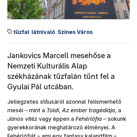
tűzfal
látnivaló
Színes Város
Jankovics Marcell mesehőse a
Nemzeti Kulturális Alap
székházának tűzfalán tűnt fel a
Gyulai Pál utcában.
Jellegzetes stílusáról azonnal felismerhető
meséi – mint a
Toldi
,
Az ember tragédiája
, a
János vitéz
vagy éppen a
Fehérlófia
– sokunk
gyerekkorának meghatározó élményei. A
Fehérlófiát – ami egy fantasy kalandfilm –