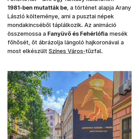
1981-ben mutatták be
, a történet alapja Arany
László költeménye, ami a pusztai népek
mondakincséből táplálkozik. Az animáció
összemossa a
Fanyüvő és Fehérlófia
mesék
főhősét, őt ábrázolja lángoló hajkoronával a
(új ablakban nyílik meg)
most elkészült
Színes Város-
tűzfal.