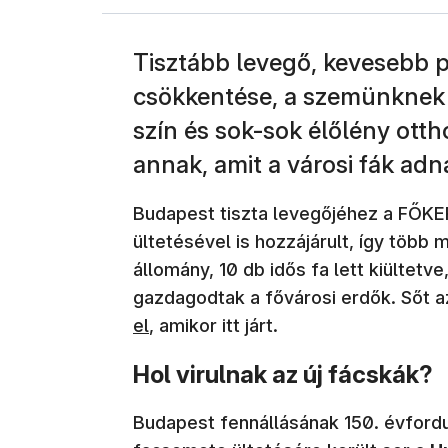
Tisztább levegő, kevesebb p
csökkentése, a szemünknek
szín és sok-sok élőlény otth
annak, amit a városi fák ad
Budapest tiszta levegőjéhez a FŐKE
ültetésével is hozzájárult, így több 
állomány, 10 db idős fa lett kiültet
gazdagodtak a fővárosi erdők. Sőt a
el
, amikor itt járt.
Hol virulnak az új fácskák?
Budapest fennállásának 150. évford