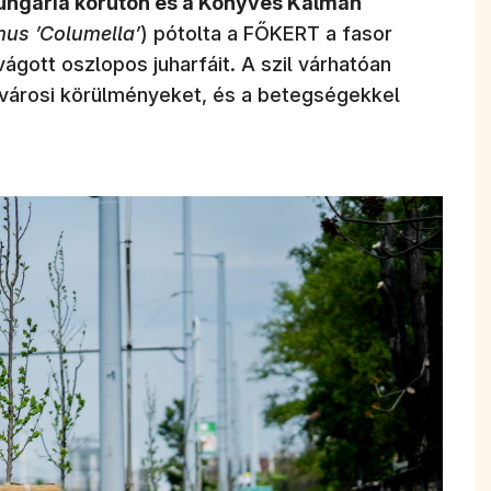
ungária körúton és a Könyves Kálmán
us ’Columella’
) pótolta a FŐKERT a fasor
ágott oszlopos juharfáit. A szil várhatóan
n városi körülményeket, és a betegségekkel