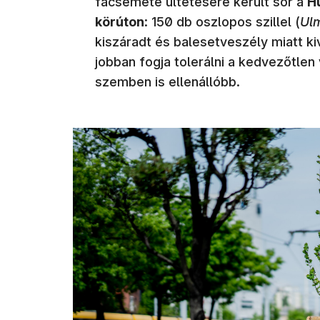
facsemete ültetésére került sor a
H
körúton
: 150 db oszlopos szillel (
Ulm
kiszáradt és balesetveszély miatt kiv
jobban fogja tolerálni a kedvezőtle
szemben is ellenállóbb.