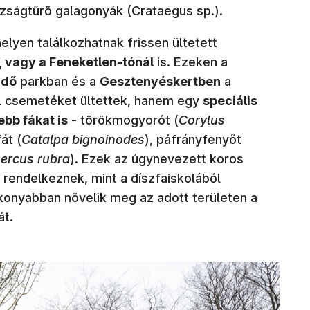
zságtűrő galagonyák (Crataegus sp.).
elyen találkozhatnak frissen ültetett
, vagy a Feneketlen-tónál
is. Ezeken a
rdő
parkban és a
Gesztenyéskertben
a
 csemetéket ültettek, hanem egy
speciális
ebb fákat is
- törökmogyorót (
Corylus
át (
Catalpa bignoinodes
), páfrányfenyőt
ercus rubra
). Ezek az úgynevezett koros
rendelkeznek, mint a díszfaiskolából
tékonyabban növelik meg az adott területen a
át.