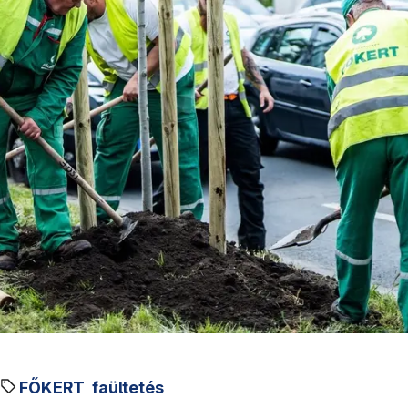
FŐKERT
faültetés