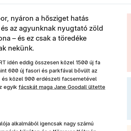
or, nyáron a hősziget hatás
 és az agyunknak nyugtató zöld
ona – és ez csak a töredéke
nak nekünk.
RT idén eddig összesen közel 1500 új fa
mint 600 új fasori és parkfával bővült az
ve, és közel 900 erdészeti facsemetével
z egyik
fácskát maga Jane Goodall ültette
ulója alkalmából igencsak nagy számú