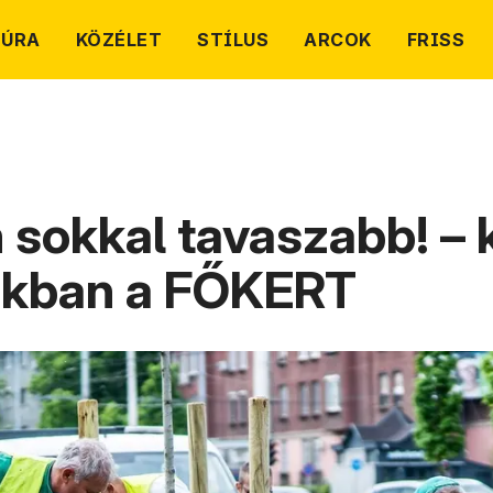
TÚRA
KÖZÉLET
STÍLUS
ARCOK
FRISS
sokkal tavaszabb! – k
zakban a FŐKERT