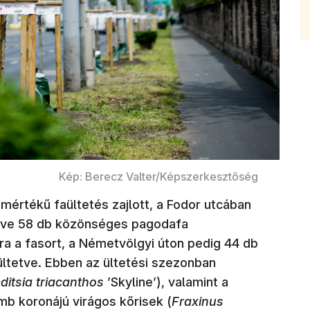
Kép: Berecz Valter/Képszerkesztőség
mértékű faültetés zajlott, a Fodor utcában
téve 58 db közönséges pagodafa
újra a fasort, a Németvölgyi úton pedig 44 db
lültetve. Ebben az ültetési szezonban
ditsia triacanthos
’Skyline’), valamint a
b koronájú virágos kőrisek (
Fraxinus