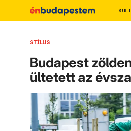
KUL
STÍLUS
Budapest zölden 
ültetett az évs