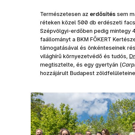
Természetesen az
erdősítés
sem mar
réteken közel 500 db erdészeti fac
Szépvölgyi-erdőben pedig mintegy 4
faállományt a BKM FŐKERT Kertészeti
támogatásával és önkénteseinek rész
világhírű környezetvédő és tudós,
Dr
megtisztelte, és egy gyertyán (
Carp
hozzájárult Budapest zöldfelületein