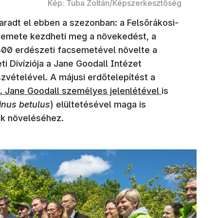
Kép: Tuba Zoltán/Képszerkesztőség
adt el ebben a szezonban: a Felsőrákosi-
semete kezdheti meg a növekedést, a
00 erdészeti facsemetével növelte a
 Divíziója a Jane Goodall Intézet
vételével. A májusi erdőtelepítést a
. Jane Goodall személyes jelenlétével
is
inus betulus
) elültetésével maga is
ek növeléséhez.