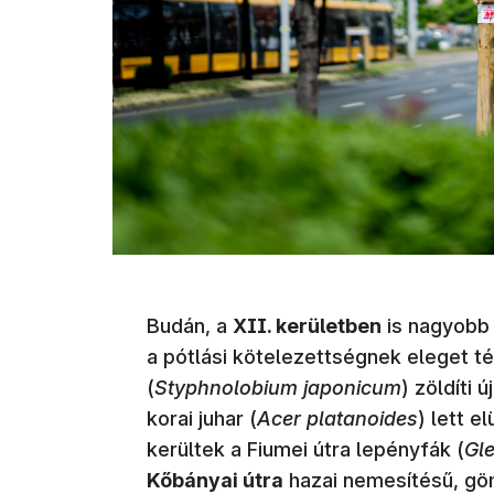
Budán, a
XII. kerületben
is nagyobb 
a pótlási kötelezettségnek eleget 
(
Styphnolobium japonicum
) zöldíti 
korai juhar (
Acer platanoides
) lett e
kerültek a Fiumei útra lepényfák (
Gle
Kőbányai útra
hazai nemesítésű, göm