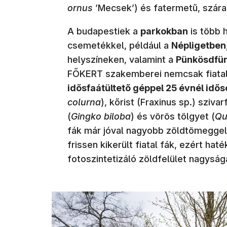
ornus
’Mecsek’) és fatermetű, szára
A budapestiek a
parkokban
is több h
csemetékkel, például a
Népligetben
helyszíneken, valamint a
Pünkösdfü
FŐKERT szakemberei nemcsak fiatal
idősfaátültető géppel 25 évnél idős
colurna
), kőrist (Fraxinus sp.) szivarf
(
Gingko biloba
) és vörös tölgyet (
Qu
fák már jóval nagyobb zöldtömeggel 
frissen kikerült fiatal fák, ezért ha
fotoszintetizáló zöldfelület nagyság